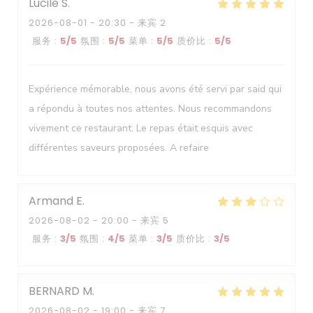
Lucile
S
2026-08-01
- 20:30 - 来宾 2
服务
:
5
/5
氛围
:
5
/5
菜单
:
5
/5
质价比
:
5
/5
Expérience mémorable, nous avons été servi par said qui
a répondu à toutes nos attentes. Nous recommandons
vivement ce restaurant. Le repas était esquis avec
différentes saveurs proposées. A refaire
Armand
E
2026-08-02
- 20:00 - 来宾 5
服务
:
3
/5
氛围
:
4
/5
菜单
:
3
/5
质价比
:
3
/5
BERNARD
M
2026-08-02
- 19:00 - 来宾 7