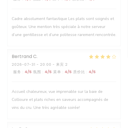
Cadre absolument fantastique Les plats sont soignés et
goûteux. Une mention très spéciale à notre serveur
d’une gentillesse et d’une politesse rarement rencontrée.
Bertrand
C
2026-07-31
- 20:00 - 来宾 2
服务
:
4
/5
氛围
:
4
/5
菜单
:
4
/5
质价比
:
4
/5
Accueil chaleureux, vue imprenable sur la baie de
Collioure et plats riches en saveurs accompagnés de
vins du cru. Une très agréable soirée!