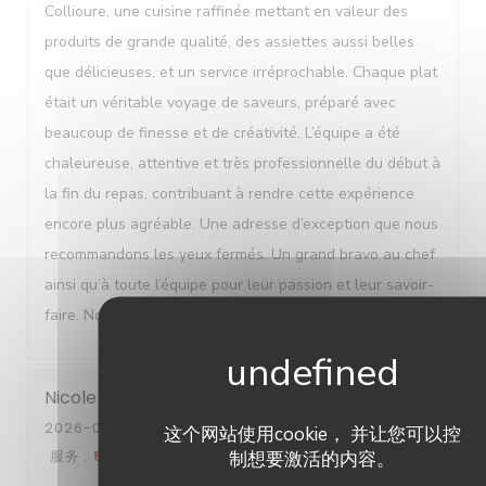
Collioure, une cuisine raffinée mettant en valeur des
produits de grande qualité, des assiettes aussi belles
que délicieuses, et un service irréprochable. Chaque plat
était un véritable voyage de saveurs, préparé avec
beaucoup de finesse et de créativité. L’équipe a été
chaleureuse, attentive et très professionnelle du début à
la fin du repas, contribuant à rendre cette expérience
encore plus agréable. Une adresse d’exception que nous
recommandons les yeux fermés. Un grand bravo au chef
ainsi qu’à toute l’équipe pour leur passion et leur savoir-
faire. Nous reviendrons avec un immense plaisir !
Nicole
B
2026-08-01
- 20:00 - 来宾 5
这个网站使用cookie， 并让您可以控
服务
:
5
/5
氛围
:
5
/5
菜单
:
5
/5
质价比
:
4
/5
制想要激活的内容。