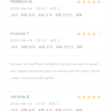
PIERRICK
M
2026-08-04
- 20:00 - 来宾 2
服务
:
5
/5
氛围
:
5
/5
菜单
:
5
/5
质价比
:
5
/5
Corinne
T
2026-08-04
- 20:00 - 来宾 2
服务
:
4
/5
氛围
:
4
/5
菜单
:
4
/5
质价比
:
3
/5
Serveur au top Plats excellents, je pensais qu'il y aurait
des nappes blanches pour un restaurant de cette classe
, mais non grosse déception
Jérôme
B
2026-08-04
- 12:30 - 来宾 2
服务
:
5
/5
氛围
:
5
/5
菜单
:
5
/5
质价比
:
4
/5