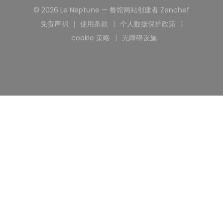
((在新窗
© 2026 Le Neptune — 餐馆网站创建者
Zenchef
免责声明
使用条款
个人数据保护政策
((在新窗口中打开))
((在新窗口中打开))
((在新窗口中打开))
cookie 策略
无障碍设施
((在新窗口中打开))
((在新窗口中打开))