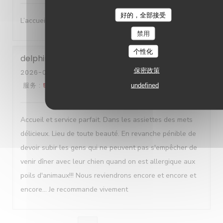
好的，全部接受
L’accueil , le cadre , les plats sont délicats et succulents
禁用
个性化
delphine
G
保密政策
2026-08-01
- 19:00 - 来宾 2
服务
:
5
/5
氛围
:
4
/5
菜单
:
5
/5
质价比
:
4
/5
undefined
Accueil et service parfait. Dans les assiettes des mets
délicieux. Lieu de toute beauté. En revanche pénible de
devoir subir les gens qui ne peuvent pas s'empêcher de
venir dîner avec leur chien quand on est allergique aux
poils d'animaux!!! Nous reviendrons encore et encore et
encore... Je recommande vivement