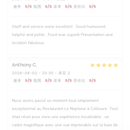
服务
:
5
/5
氛围
:
5
/5
菜单
:
5
/5
质价比
:
5
/5
Staff and service were excellent , Good humoured ,
helpful and polite . Food was superb Presentation and
location fabulous.
Anthony
C
2026-08-02
- 20:30 - 来宾 2
服务
:
5
/5
氛围
:
5
/5
菜单
:
5
/5
质价比
:
5
/5
Le Neptune
Nous avons passé un moment tout simplement
exceptionnel au Restaurant Le Neptune à Collioure. Tout
était réuni pour vivre une expérience inoubliable : un
cadre magnifique avec une vue imprenable sur la baie de