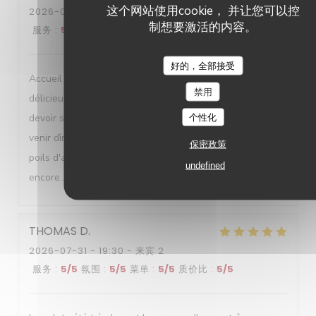
这个网站使用cookie， 并让您可以控
2026-08-01
- 19:00 - 来宾 2
制想要激活的内容。
服务
:
5
/5
氛围
:
4
/5
菜单
:
5
/5
质价比
:
4
/5
好的，全部接受
Accueil et service parfait. Dans les assiettes des mets
禁用
délicieux. Lieu de toute beauté. En revanche pénible de
devoir subir les gens qui ne peuvent pas s'empêcher de
个性化
venir dîner avec leur chien quand on est allergique aux
保密政策
poils d'animaux!!! Nous reviendrons encore et encore et
undefined
encore... Je recommande vivement
THOMAS
D
2026-07-31
- 19:30 - 来宾 2
服务
:
5
/5
氛围
:
5
/5
菜单
:
5
/5
质价比
:
5
/5