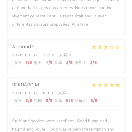
a répondu à toutes nos attentes. Nous recommandons
vivement ce restaurant. Le repas était esquis avec
différentes saveurs proposées. A refaire
Armand
E
2026-08-02
- 20:00 - 来宾 5
服务
:
3
/5
氛围
:
4
/5
菜单
:
3
/5
质价比
:
3
/5
BERNARD
M
2026-08-02
- 19:00 - 来宾 7
服务
:
5
/5
氛围
:
5
/5
菜单
:
5
/5
质价比
:
5
/5
Staff and service were excellent , Good humoured ,
helpful and polite . Food was superb Presentation and