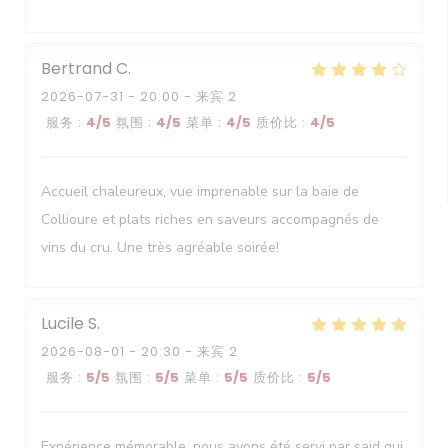
Bertrand
C
2026-07-31
- 20:00 - 来宾 2
服务
:
4
/5
氛围
:
4
/5
菜单
:
4
/5
质价比
:
4
/5
Accueil chaleureux, vue imprenable sur la baie de
Collioure et plats riches en saveurs accompagnés de
vins du cru. Une très agréable soirée!
Lucile
S
2026-08-01
- 20:30 - 来宾 2
服务
:
5
/5
氛围
:
5
/5
菜单
:
5
/5
质价比
:
5
/5
Expérience mémorable, nous avons été servi par said qui