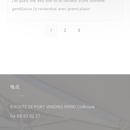
Les plats été très bon et le serveur d'une extrême
gentillesse j'y reviendrai avec grand plaisir
1
2
3
地点
((在新窗口中打开)
9 ROUTE DE PORT VENDRES 66190 Collioure
04 68 82 02 27