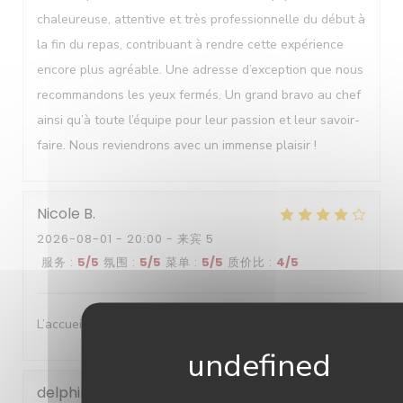
chaleureuse, attentive et très professionnelle du début à
la fin du repas, contribuant à rendre cette expérience
encore plus agréable. Une adresse d’exception que nous
recommandons les yeux fermés. Un grand bravo au chef
ainsi qu’à toute l’équipe pour leur passion et leur savoir-
faire. Nous reviendrons avec un immense plaisir !
Nicole
B
2026-08-01
- 20:00 - 来宾 5
服务
:
5
/5
氛围
:
5
/5
菜单
:
5
/5
质价比
:
4
/5
L’accueil , le cadre , les plats sont délicats et succulents
delphine
G