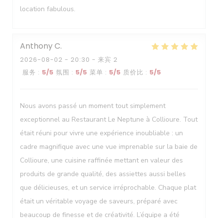
location fabulous.
Anthony
C
2026-08-02
- 20:30 - 来宾 2
服务
:
5
/5
氛围
:
5
/5
菜单
:
5
/5
质价比
:
5
/5
Nous avons passé un moment tout simplement
exceptionnel au Restaurant Le Neptune à Collioure. Tout
était réuni pour vivre une expérience inoubliable : un
cadre magnifique avec une vue imprenable sur la baie de
Collioure, une cuisine raffinée mettant en valeur des
produits de grande qualité, des assiettes aussi belles
Le Neptune
que délicieuses, et un service irréprochable. Chaque plat
était un véritable voyage de saveurs, préparé avec
beaucoup de finesse et de créativité. L’équipe a été