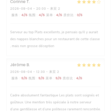
Corinne
T
2026-08-04
- 20:00 - 来宾 2
服务
:
4
/5
氛围
:
4
/5
菜单
:
4
/5
质价比
:
3
/5
Serveur au top Plats excellents, je pensais qu'il y aurait
des nappes blanches pour un restaurant de cette classe
, mais non grosse déception
Jérôme
B
2026-08-04
- 12:30 - 来宾 2
服务
:
5
/5
氛围
:
5
/5
菜单
:
5
/5
质价比
:
4
/5
Cadre absolument fantastique Les plats sont soignés et
goûteux. Une mention très spéciale à notre serveur
d’une gentillesse et d’une politesse rarement rencontrée.