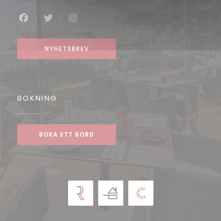
Facebook ((öppnas i ett nytt fönster))
Twitter ((öppnas i ett nytt fönster))
Instagram ((öppnas i ett nytt fön
NYHETSBREV
BOKNING
BOKA ETT BORD