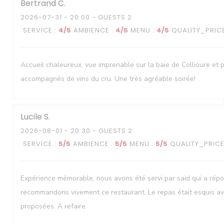
Bertrand
C
2026-07-31
- 20:00 - GUESTS 2
SERVICE
:
4
/5
AMBIENCE
:
4
/5
MENU
:
4
/5
QUALITY_PRIC
Accueil chaleureux, vue imprenable sur la baie de Collioure et 
accompagnés de vins du cru. Une très agréable soirée!
Lucile
S
2026-08-01
- 20:30 - GUESTS 2
SERVICE
:
5
/5
AMBIENCE
:
5
/5
MENU
:
5
/5
QUALITY_PRIC
Expérience mémorable, nous avons été servi par said qui a rép
recommandons vivement ce restaurant. Le repas était esquis av
proposées. A refaire