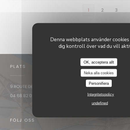
1
2
3
Denna webbplats använder cookies
dig kontroll över vad du vill akt
OK, acceptera allt
PLATS
Neka alla cookies
Personifiera
((öppnas i ett ny
9 ROUTE DE PORT VENDRES 66190 Collioure
Integritetspolicy
04 68 82 02 27
undefined
FÖLJ OSS