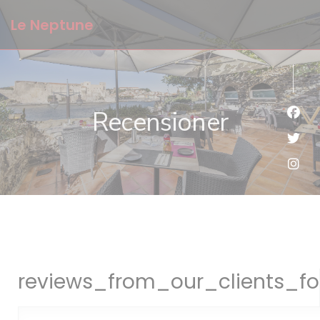
Cookie- hanteringspanel
Le Neptune
Recensioner
Faceb
Twitt
Insta
reviews_from_our_clients_fo