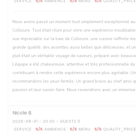
SERVICE
:
5
/5
AMBIENCE
:
5
/5
MENU
:
5
/5
QUALITY_PRIC
Nous avons passé un moment tout simplement exceptionnel au
Collioure. Tout était réuni pour vivre une expérience inoubliabl
vue imprenable sur la baie de Collioure, une cuisine raffinée me
grande qualité, des assiettes aussi belles que délicieuses, et u
plat était un véritable voyage de saveurs, préparé avec beaucou
L’équipe a été chaleureuse, attentive et très professionnelle du 
contribuant à rendre cette expérience encore plus agréable. U
recommandons les yeux fermés. Un grand bravo au chef ainsi qu’
passion et leur savoir-faire. Nous reviendrons avec un immense p
Nicole
B
2026-08-01
- 20:00 - GUESTS 5
SERVICE
:
5
/5
AMBIENCE
:
5
/5
MENU
:
5
/5
QUALITY_PRIC