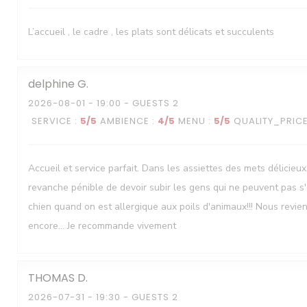
L’accueil , le cadre , les plats sont délicats et succulents
delphine
G
Le Neptune
2026-08-01
- 19:00 - GUESTS 2
SERVICE
:
5
/5
AMBIENCE
:
4
/5
MENU
:
5
/5
QUALITY_PRIC
Accueil et service parfait. Dans les assiettes des mets délicieux
revanche pénible de devoir subir les gens qui ne peuvent pas s
chien quand on est allergique aux poils d'animaux!!! Nous revie
encore... Je recommande vivement
THOMAS
D
2026-07-31
- 19:30 - GUESTS 2