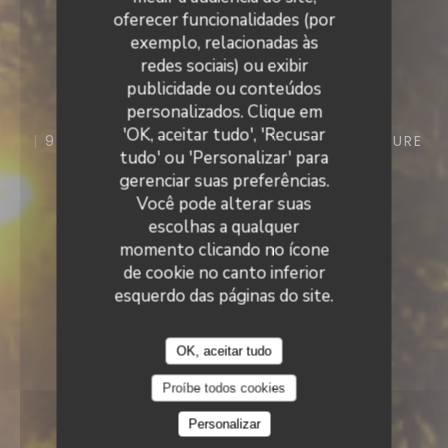
oferecer funcionalidades (por
exemplo, relacionadas às
Le Neptune
redes sociais) ou exibir
publicidade ou conteúdos
Le Neptune
personalizados. Clique em
'OK, aceitar tudo', 'Recusar
9 ROUTE DE PORT VENDRES 66190 COLLIOURE
tudo' ou 'Personalizar' para
gerenciar suas preferências.
Você pode alterar suas
escolhas a qualquer
momento clicando no ícone
de cookie no canto inferior
esquerdo das páginas do site.
OK, aceitar tudo
Proíbe todos cookies
Personalizar