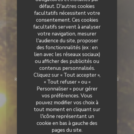
défaut. D'autres cookies
facultatifs nécessitent votre
consentement. Ces cookies
facultatifs servent à analyser
votre navigation, mesurer
l'audience du site, proposer
des fonctionnalités (ex : en
lien avec les réseaux sociaux)
Le Neptune
ou afficher des publicités ou
contenus personnalisés.
Le Neptune
Cliquez sur « Tout accepter »,
RESTAURANT
9 ROUTE DE PORT VENDRES
« Tout refuser » ou «
66190 COLLIOURE
Personnaliser » pour gérer
vos préférences. Vous
pouvez modifier vos choix à
tout moment en cliquant sur
l'icône représentant un
cookie en bas à gauche des
pages du site.