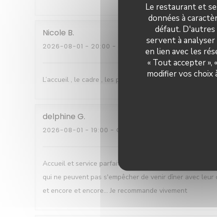
Le restaurant et se
données à caractèr
défaut. D'autres
Nicole
B
servent à analyser 
2026-08-01
- 20:00 - COUVERTS 5
en lien avec les ré
« Tout accepter »,
modifier vos choix
L’accueil , le cadre , les plats sont délicats et succulents
delphine
G
2026-08-01
- 19:00 - COUVERTS 2
Accueil et service parfait. Dans les assiettes des mets d
qui ne peuvent pas s'empêcher de venir dîner avec leur 
et encore et encore... Je recommande vivement