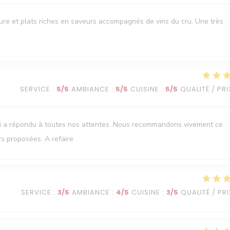
oure et plats riches en saveurs accompagnés de vins du cru. Une très
SERVICE
:
5
/5
AMBIANCE
:
5
/5
CUISINE
:
5
/5
QUALITÉ / PRI
ui a répondu à toutes nos attentes. Nous recommandons vivement ce
rs proposées. A refaire
SERVICE
:
3
/5
AMBIANCE
:
4
/5
CUISINE
:
3
/5
QUALITÉ / PRI