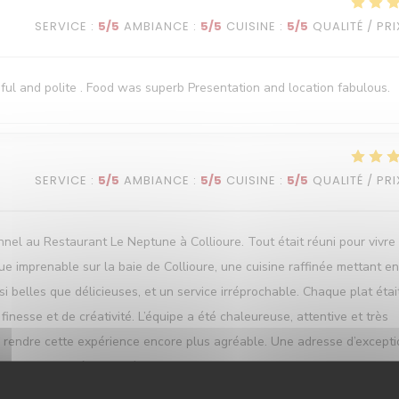
SERVICE
:
5
/5
AMBIANCE
:
5
/5
CUISINE
:
5
/5
QUALITÉ / PRI
ful and polite . Food was superb Presentation and location fabulous.
SERVICE
:
5
/5
AMBIANCE
:
5
/5
CUISINE
:
5
/5
QUALITÉ / PRI
l au Restaurant Le Neptune à Collioure. Tout était réuni pour vivre
e imprenable sur la baie de Collioure, une cuisine raffinée mettant en
i belles que délicieuses, et un service irréprochable. Chaque plat étai
nesse et de créativité. L’équipe a été chaleureuse, attentive et très
 à rendre cette expérience encore plus agréable. Une adresse d’except
ef ainsi qu’à toute l’équipe pour leur passion et leur savoir-faire. N