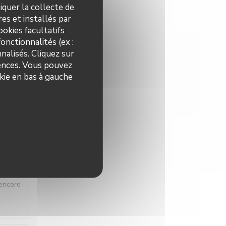
iquer la collecte de
es et installés par
okies facultatifs
onctionnalités (ex :
X
:
4
/5
nalisés. Cliquez sur
rences. Vous pouvez
kie en bas à gauche
X
:
4
/5
 gens
 encore