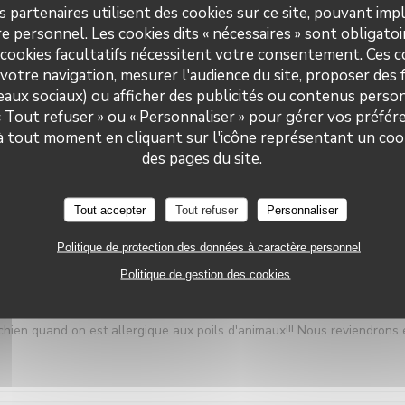
s partenaires utilisent des cookies sur ce site, pouvant impl
e personnel. Les cookies dits « nécessaires » sont obligatoir
 cookies facultatifs nécessitent votre consentement. Ces co
votre navigation, mesurer l'audience du site, proposer des f
SERVICE
:
5
/5
AMBIANCE
:
5
/5
CUISINE
:
5
/5
QUALITÉ / PRI
seaux sociaux) ou afficher des publicités ou contenus person
 « Tout refuser » ou « Personnaliser » pour gérer vos préfé
 à tout moment en cliquant sur l'icône représentant un coo
Le Neptune
des pages du site.
Tout accepter
Tout refuser
Personnaliser
SERVICE
:
5
/5
AMBIANCE
:
4
/5
CUISINE
:
5
/5
QUALITÉ / PRI
Politique de protection des données à caractère personnel
Politique de gestion des cookies
élicieux. Lieu de toute beauté. En revanche pénible de devoir subir les
chien quand on est allergique aux poils d'animaux!!! Nous reviendrons