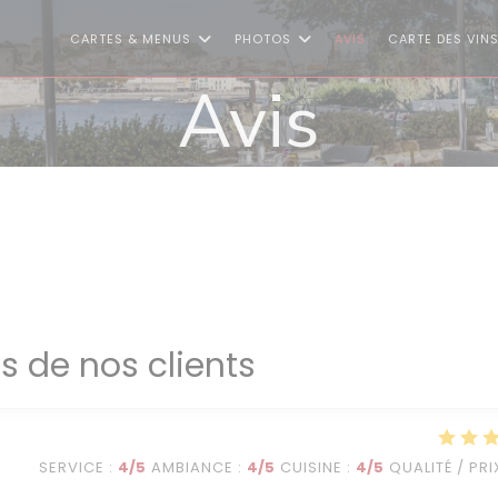
CARTES & MENUS
PHOTOS
AVIS
CARTE DES VIN
Avis
is de nos clients
SERVICE
:
4
/5
AMBIANCE
:
4
/5
CUISINE
:
4
/5
QUALITÉ / PRI