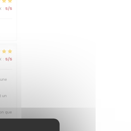
X
:
5
/5
X
:
5
/5
 une
t un
ion que
ous