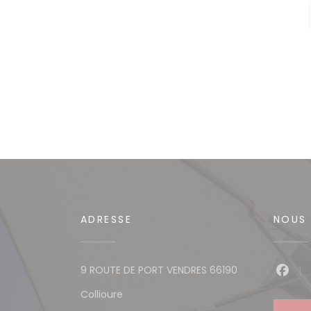
ADRESSE
NOUS 
9 ROUTE DE PORT VENDRES 66190
Face
((ouvre une nouvelle fenêtre))
Collioure