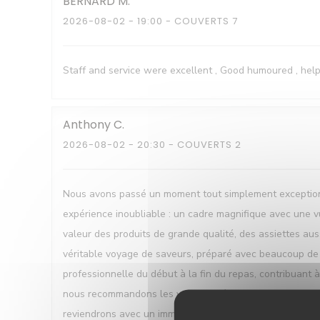
BERNARD
M
2026-08-02
- 19:00 - COUVERTS 7
Staff and service were excellent , Good humoured , help
Anthony
C
2026-08-02
- 20:30 - COUVERTS 2
Nous avons passé un moment tout simplement exceptionne
expérience inoubliable : un cadre magnifique avec une vu
valeur des produits de grande qualité, des assiettes auss
véritable voyage de saveurs, préparé avec beaucoup de fi
professionnelle du début à la fin du repas, contribuant
nous recommandons les yeux fermés. Un grand bravo au ch
reviendrons avec un immense plaisir !