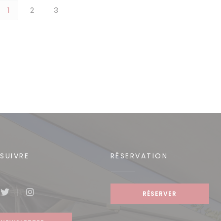
1
2
3
SUIVRE
RÉSERVATION
RÉSERVER
book ((ouvre une nouvelle fenêtre))
Twitter ((ouvre une nouvelle fenêtre))
Instagram ((ouvre une nouvelle fenêtre))