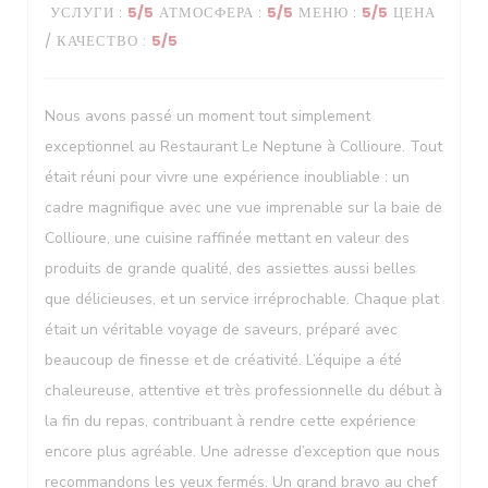
УСЛУГИ
:
5
/5
АТМОСФЕРА
:
5
/5
МЕНЮ
:
5
/5
ЦЕНА
/ КАЧЕСТВО
:
5
/5
Le Neptune
Nous avons passé un moment tout simplement
exceptionnel au Restaurant Le Neptune à Collioure. Tout
était réuni pour vivre une expérience inoubliable : un
cadre magnifique avec une vue imprenable sur la baie de
Collioure, une cuisine raffinée mettant en valeur des
produits de grande qualité, des assiettes aussi belles
que délicieuses, et un service irréprochable. Chaque plat
était un véritable voyage de saveurs, préparé avec
beaucoup de finesse et de créativité. L’équipe a été
chaleureuse, attentive et très professionnelle du début à
la fin du repas, contribuant à rendre cette expérience
encore plus agréable. Une adresse d’exception que nous
recommandons les yeux fermés. Un grand bravo au chef