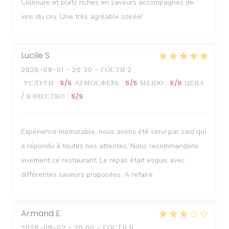
Collioure et plats riches en saveurs accompagnés de
vins du cru. Une très agréable soirée!
Lucile
S
2026-08-01
- 20:30 - ГОСТИ 2
УСЛУГИ
:
5
/5
АТМОСФЕРА
:
5
/5
МЕНЮ
:
5
/5
ЦЕНА
/ КАЧЕСТВО
:
5
/5
Expérience mémorable, nous avons été servi par said qui
a répondu à toutes nos attentes. Nous recommandons
vivement ce restaurant. Le repas était esquis avec
différentes saveurs proposées. A refaire
Armand
E
2026-08-02
- 20:00 - ГОСТИ 5