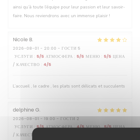
ainsi qu’à toute l’équipe pour leur passion et leur savoir-
faire. Nous reviendrons avec un immense plaisir !
Nicole
B
2026-08-01
- 20:00 - ГОСТИ 5
УСЛУГИ
:
5
/5
АТМОСФЕРА
:
5
/5
МЕНЮ
:
5
/5
ЦЕНА
/ КАЧЕСТВО
:
4
/5
L’accueil , le cadre , les plats sont délicats et succulents
delphine
G
2026-08-01
- 19:00 - ГОСТИ 2
УСЛУГИ
:
5
/5
АТМОСФЕРА
:
4
/5
МЕНЮ
:
5
/5
ЦЕНА
/ КАЧЕСТВО
:
4
/5