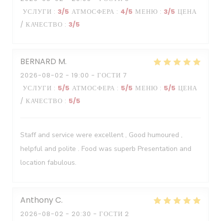
УСЛУГИ
:
3
/5
АТМОСФЕРА
:
4
/5
МЕНЮ
:
3
/5
ЦЕНА
/ КАЧЕСТВО
:
3
/5
BERNARD
M
2026-08-02
- 19:00 - ГОСТИ 7
УСЛУГИ
:
5
/5
АТМОСФЕРА
:
5
/5
МЕНЮ
:
5
/5
ЦЕНА
/ КАЧЕСТВО
:
5
/5
Staff and service were excellent , Good humoured ,
helpful and polite . Food was superb Presentation and
location fabulous.
Anthony
C
2026-08-02
- 20:30 - ГОСТИ 2