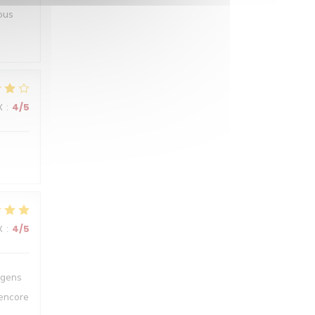
ous
X
:
4
/5
X
:
4
/5
 gens
 encore