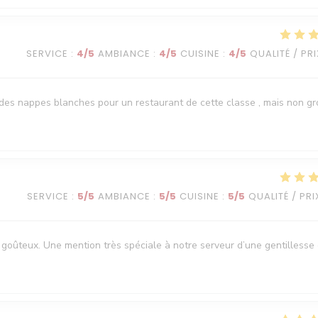
SERVICE
:
4
/5
AMBIANCE
:
4
/5
CUISINE
:
4
/5
QUALITÉ / PRI
it des nappes blanches pour un restaurant de cette classe , mais non g
SERVICE
:
5
/5
AMBIANCE
:
5
/5
CUISINE
:
5
/5
QUALITÉ / PRI
goûteux. Une mention très spéciale à notre serveur d’une gentillesse 