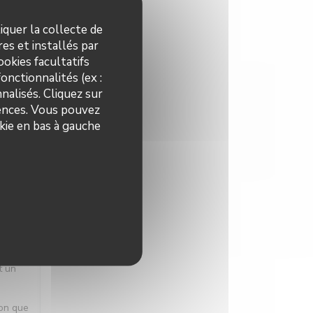
iquer la collecte de
es et installés par
okies facultatifs
X
:
5
/5
onctionnalités (ex :
nalisés. Cliquez sur
rences. Vous pouvez
kie en bas à gauche
X
:
5
/5
 une
t un
ion que