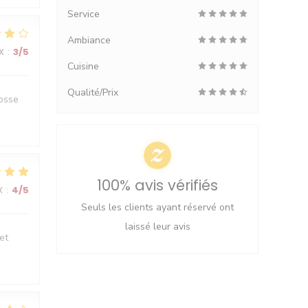
Service
Ambiance
X
:
3
/5
Cuisine
Qualité/Prix
rosse
100% avis vérifiés
X
:
4
/5
Seuls les clients ayant réservé ont
laissé leur avis
et