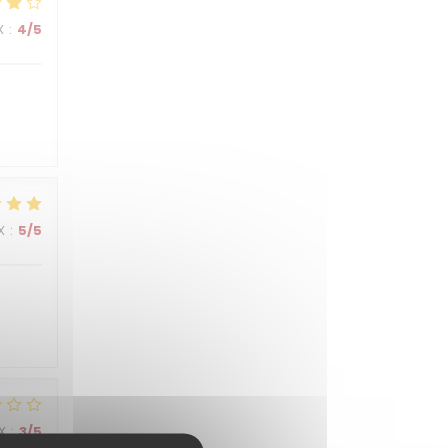
X
:
4
/5
X
:
5
/5
X
:
3
/5