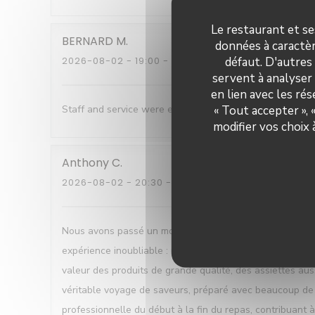
Le restaurant et se
BERNARD
M
données à caractèr
défaut. D'autres
2026-08-02
- 19:00 - COUVERTS 7
servent à analyser 
en lien avec les ré
« Tout accepter »,
Staff and service were excellent , Good humoured , help
modifier vos choix
Anthony
C
2026-08-02
- 20:30 - COUVERTS 2
Nous avons passé un moment tout simplement exceptionne
expérience inoubliable : un cadre magnifique avec une vu
valeur des produits de grande qualité, des assiettes auss
véritable voyage de saveurs, préparé avec beaucoup de fi
professionnelle du début à la fin du repas, contribuant