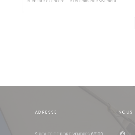
et encore et encore... Je recommande vivement
ADRESSE
NOUS 
9 ROUTE DE PORT VENDRES 66190