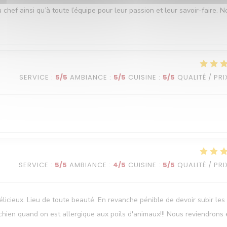
ef ainsi qu’à toute l’équipe pour leur passion et leur savoir-faire. N
SERVICE
:
5
/5
AMBIANCE
:
5
/5
CUISINE
:
5
/5
QUALITÉ / PRI
SERVICE
:
5
/5
AMBIANCE
:
4
/5
CUISINE
:
5
/5
QUALITÉ / PRI
élicieux. Lieu de toute beauté. En revanche pénible de devoir subir les
chien quand on est allergique aux poils d'animaux!!! Nous reviendrons