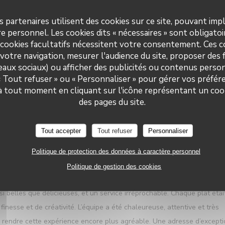
s partenaires utilisent des cookies sur ce site, pouvant impl
e personnel. Les cookies dits « nécessaires » sont obligatoir
 cookies facultatifs nécessitent votre consentement. Ces co
SERVICE
:
5
/5
AMBIANCE
:
5
/5
CUISINE
:
5
/5
QUALITÉ / PRI
votre navigation, mesurer l'audience du site, proposer des f
seaux sociaux) ou afficher des publicités ou contenus person
 « Tout refuser » ou « Personnaliser » pour gérer vos préfé
ful and polite . Food was superb Presentation and location fabulous.
 à tout moment en cliquant sur l'icône représentant un coo
Le Neptune
des pages du site.
SERVICE
:
5
/5
AMBIANCE
:
5
/5
CUISINE
:
5
/5
QUALITÉ / PRI
Tout accepter
Tout refuser
Personnaliser
Politique de protection des données à caractère personnel
l au Restaurant Le Neptune à Collioure. Tout était réuni pour vivre
Politique de gestion des cookies
e imprenable sur la baie de Collioure, une cuisine raffinée mettant en
i belles que délicieuses, et un service irréprochable. Chaque plat étai
nesse et de créativité. L’équipe a été chaleureuse, attentive et très
 à rendre cette expérience encore plus agréable. Une adresse d’except