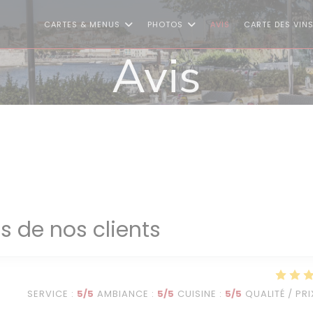
CARTES & MENUS
PHOTOS
AVIS
CARTE DES VIN
Avis
is de nos clients
SERVICE
:
5
/5
AMBIANCE
:
5
/5
CUISINE
:
5
/5
QUALITÉ / PRI