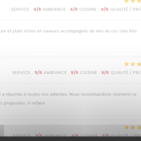
SERVICE
:
4
/5
AMBIANCE
:
4
/5
CUISINE
:
4
/5
QUALITÉ / PRI
oure et plats riches en saveurs accompagnés de vins du cru. Une très
SERVICE
:
5
/5
AMBIANCE
:
5
/5
CUISINE
:
5
/5
QUALITÉ / PRI
ui a répondu à toutes nos attentes. Nous recommandons vivement ce
rs proposées. A refaire
SERVICE
:
3
/5
AMBIANCE
:
4
/5
CUISINE
:
3
/5
QUALITÉ / PRI