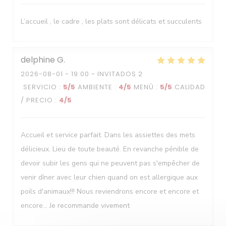
Le Neptune
L’accueil , le cadre , les plats sont délicats et succulents
delphine
G
2026-08-01
- 19:00 - INVITADOS 2
SERVICIO
:
5
/5
AMBIENTE
:
4
/5
MENÚ
:
5
/5
CALIDAD
/ PRECIO
:
4
/5
Accueil et service parfait. Dans les assiettes des mets
délicieux. Lieu de toute beauté. En revanche pénible de
devoir subir les gens qui ne peuvent pas s'empêcher de
venir dîner avec leur chien quand on est allergique aux
poils d'animaux!!! Nous reviendrons encore et encore et
encore... Je recommande vivement