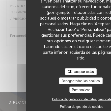
sirven para analizar su navegación, me
2026-07-29
- 13:30 - INVITADOS 6
audiencia del sitio, ofrecer funcional
(por ejemplo, relacionadas con re
SERVICIO
:
5
/5
AMBIENTE
:
5
/5
MENÚ
:
5
/5
CALIDAD
sociales) o mostrar publicidad o cont
/ PRECIO
:
5
/5
personalizados. Haga clic en 'Aceptar 
'Rechazar todo' o 'Personalizar' p
gestionar sus preferencias. Puede ca
Personnel très accueillant- A l'écoute- excellent repas
sus opciones en cualquier momen
haciendo clic en el icono de cookie e
parte inferior izquierda de las página
1
2
3
sitio.
OK, aceptar todas
Denegar todas las cookies
Personalizar
Política de protección de datos personal
DIRECCIÓN
Política de gestión de cookies