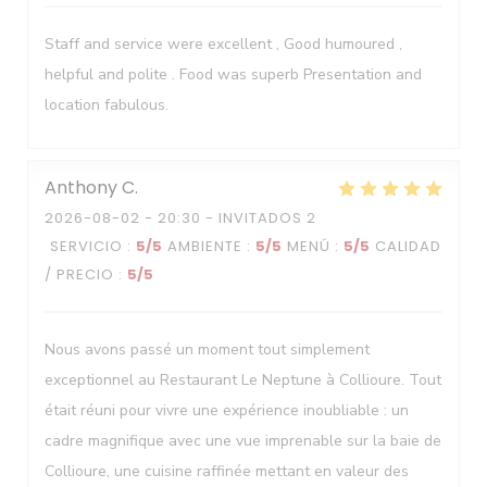
Staff and service were excellent , Good humoured ,
helpful and polite . Food was superb Presentation and
location fabulous.
Anthony
C
2026-08-02
- 20:30 - INVITADOS 2
SERVICIO
:
5
/5
AMBIENTE
:
5
/5
MENÚ
:
5
/5
CALIDAD
/ PRECIO
:
5
/5
Nous avons passé un moment tout simplement
exceptionnel au Restaurant Le Neptune à Collioure. Tout
était réuni pour vivre une expérience inoubliable : un
cadre magnifique avec une vue imprenable sur la baie de
Collioure, une cuisine raffinée mettant en valeur des