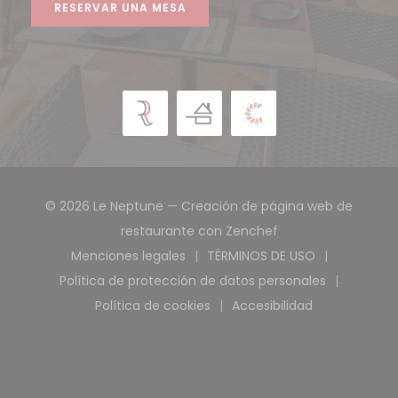
RESERVAR UNA MESA
© 2026 Le Neptune — Creación de página web de
((abre en una nue
restaurante con
Zenchef
Menciones legales
TÉRMINOS DE USO
((abre en una nueva ventana))
((abre en una nuev
Política de protección de datos personales
((abre en una nueva ventana)
Política de cookies
Accesibilidad
((abre en una nueva ventana))
((abre en una nuev