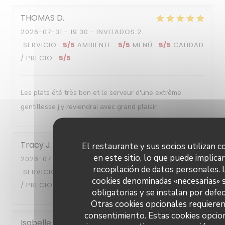
THOMAS
D
2026-07-31
- 19:30 - INVITADOS 2
SERVICIO
:
5
/5
AMBIENTE
:
5
/5
MENÚ
:
5
/5
CALIDAD
/ PRECIO
:
5
/5
Les plats été très bon et le serveur d'une extrême
gentillesse j'y reviendrai avec grand plaisir
Tracy
J
El restaurante y sus socios utilizan c
en este sitio, lo que puede implicar
2026-07-28
- 13:00 - INVITADOS 2
recopilación de datos personales. 
SERVICIO
:
5
/5
AMBIENTE
:
5
/5
MENÚ
:
5
/5
CALIDAD
cookies denominadas «necesarias» 
/ PRECIO
:
5
/5
obligatorias y se instalan por defec
Otras cookies opcionales requieren
consentimiento. Estas cookies opcio
Isabelle
R