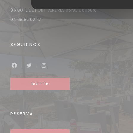
((abre en una n
9 ROUTE DE PORT VENDRES 66190 Collioure
04 68 82 02 27
SEGUIRNOS
Facebook ((abre en una nueva ventana))
Twitter ((abre en una nueva ventana))
Instagram ((abre en una nueva v
BOLETÍN
RESERVA