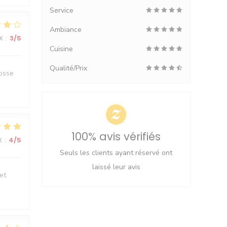
Service
Ambiance
X
:
3
/5
Cuisine
Qualité/Prix
rosse
100% avis vérifiés
X
:
4
/5
Seuls les clients ayant réservé ont
laissé leur avis
et