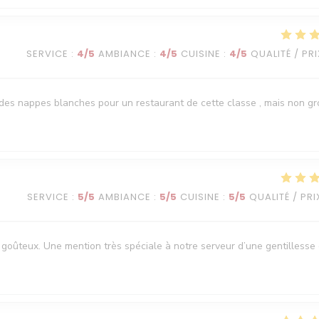
SERVICE
:
4
/5
AMBIANCE
:
4
/5
CUISINE
:
4
/5
QUALITÉ / PRI
it des nappes blanches pour un restaurant de cette classe , mais non g
SERVICE
:
5
/5
AMBIANCE
:
5
/5
CUISINE
:
5
/5
QUALITÉ / PRI
goûteux. Une mention très spéciale à notre serveur d’une gentillesse 