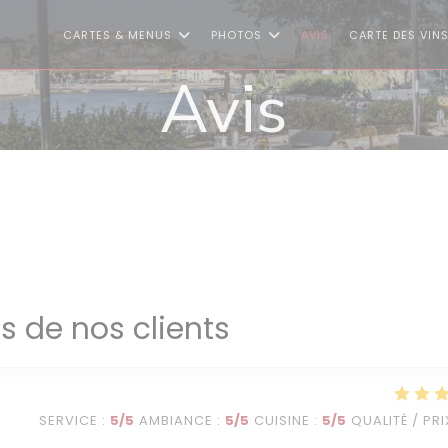
CARTES & MENUS
PHOTOS
AVIS
CARTE DES VIN
Avis
is de nos clients
SERVICE
:
5
/5
AMBIANCE
:
5
/5
CUISINE
:
5
/5
QUALITÉ / PRI