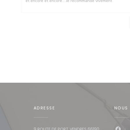
et encore et encore... Je recommande vivement
ADRESSE
NOUS 
9 ROUTE DE PORT VENDRES 66190