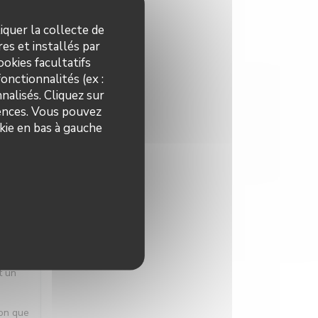
iquer la collecte de
es et installés par
okies facultatifs
X
:
5
/5
onctionnalités (ex :
nalisés. Cliquez sur
rences. Vous pouvez
kie en bas à gauche
X
:
5
/5
 une
t un
ion que