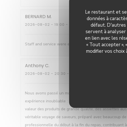
Le restaurant et se
BERNARD
M
données à caractèr
défaut. D'autres
2026-08-02
- 19:00 - COUVERTS 7
servent à analyser 
en lien avec les ré
« Tout accepter »,
Staff and service were excellent , Good humoured , help
modifier vos choix
Anthony
C
2026-08-02
- 20:30 - COUVERTS 2
Nous avons passé un moment tout simplement exceptionne
expérience inoubliable : un cadre magnifique avec une vu
valeur des produits de grande qualité, des assiettes auss
véritable voyage de saveurs, préparé avec beaucoup de fi
professionnelle du début à la fin du repas, contribuant