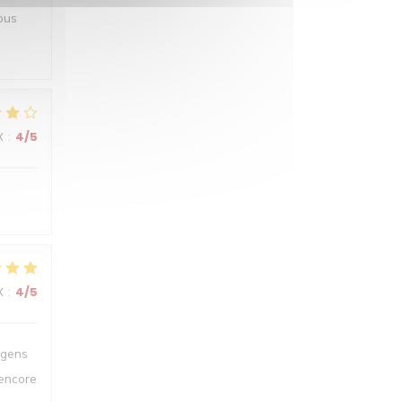
ous
X
:
4
/5
X
:
4
/5
 gens
 encore