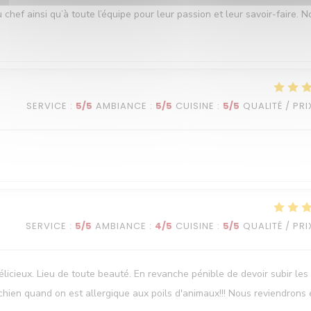
ef ainsi qu’à toute l’équipe pour leur passion et leur savoir-faire. N
SERVICE
:
5
/5
AMBIANCE
:
5
/5
CUISINE
:
5
/5
QUALITÉ / PRI
SERVICE
:
5
/5
AMBIANCE
:
4
/5
CUISINE
:
5
/5
QUALITÉ / PRI
élicieux. Lieu de toute beauté. En revanche pénible de devoir subir les
chien quand on est allergique aux poils d'animaux!!! Nous reviendrons