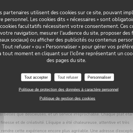
s partenaires utilisent des cookies sur ce site, pouvant impl
e personnel. Les cookies dits « nécessaires » sont obligatoir
 cookies facultatifs nécessitent votre consentement. Ces co
SERVICE
:
5
/5
AMBIANCE
:
5
/5
CUISINE
:
5
/5
QUALITÉ / PRI
votre navigation, mesurer l'audience du site, proposer des f
seaux sociaux) ou afficher des publicités ou contenus person
 « Tout refuser » ou « Personnaliser » pour gérer vos préfé
ful and polite . Food was superb Presentation and location fabulous.
 à tout moment en cliquant sur l'icône représentant un coo
Le Neptune
des pages du site.
SERVICE
:
5
/5
AMBIANCE
:
5
/5
CUISINE
:
5
/5
QUALITÉ / PRI
Tout accepter
Tout refuser
Personnaliser
Politique de protection des données à caractère personnel
l au Restaurant Le Neptune à Collioure. Tout était réuni pour vivre
Politique de gestion des cookies
e imprenable sur la baie de Collioure, une cuisine raffinée mettant en
i belles que délicieuses, et un service irréprochable. Chaque plat étai
nesse et de créativité. L’équipe a été chaleureuse, attentive et très
 à rendre cette expérience encore plus agréable. Une adresse d’except