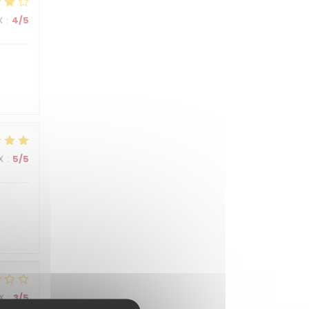
X
:
4
/5
X
:
5
/5
X
:
3
/5