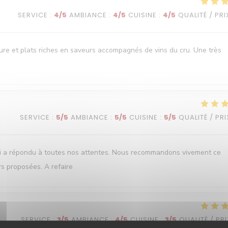
SERVICE
:
4
/5
AMBIANCE
:
4
/5
CUISINE
:
4
/5
QUALITÉ / PRI
oure et plats riches en saveurs accompagnés de vins du cru. Une très
SERVICE
:
5
/5
AMBIANCE
:
5
/5
CUISINE
:
5
/5
QUALITÉ / PRI
ui a répondu à toutes nos attentes. Nous recommandons vivement ce
rs proposées. A refaire
SERVICE
:
3
/5
AMBIANCE
:
4
/5
CUISINE
:
3
/5
QUALITÉ / PRI