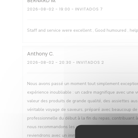
BERNARD
M
2026-08-02
- 19:00 - INVITADOS 7
Staff and service were excellent , Good humoured , help
Anthony
C
2026-08-02
- 20:30 - INVITADOS 2
Nous avons passé un moment tout simplement exceptionne
expérience inoubliable : un cadre magnifique avec une vu
valeur des produits de grande qualité, des assiettes auss
véritable voyage de saveurs, préparé avec beaucoup de fi
professionnelle du début à la fin du repas, contribuant
nous recommandons les yeux fermés. Un grand bravo au ch
reviendrons avec un immense plaisir !