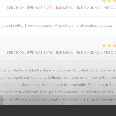
SERVICIO
:
5
/5
AMBIENTE
:
5
/5
MENÚ
:
5
/5
CALIDAD / PRECI
ful and polite . Food was superb Presentation and location fabulous.
SERVICIO
:
5
/5
AMBIENTE
:
5
/5
MENÚ
:
5
/5
CALIDAD / PRECI
l au Restaurant Le Neptune à Collioure. Tout était réuni pour vivre
e imprenable sur la baie de Collioure, une cuisine raffinée mettant en
i belles que délicieuses, et un service irréprochable. Chaque plat étai
nesse et de créativité. L’équipe a été chaleureuse, attentive et très
 à rendre cette expérience encore plus agréable. Une adresse d’except
ef ainsi qu’à toute l’équipe pour leur passion et leur savoir-faire. N