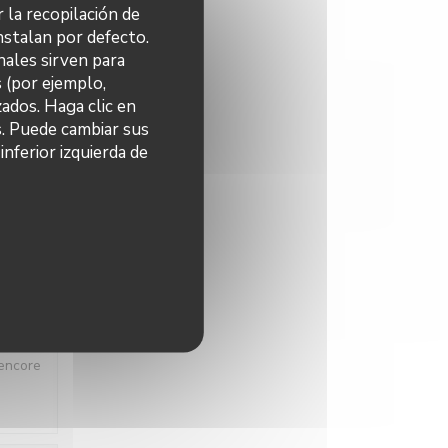
r la recopilación de
nstalan por defecto.
nales sirven para
s (por ejemplo,
O
:
4
/5
ados. Haga clic en
s. Puede cambiar sus
nferior izquierda de
O
:
4
/5
 gens
 encore