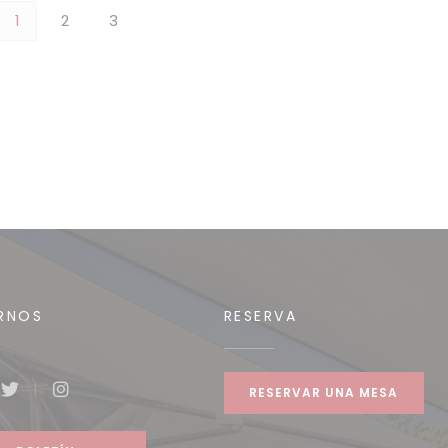
1
2
3
RNOS
RESERVA
RESERVAR UNA MESA
book ((abre en una nueva ventana))
Twitter ((abre en una nueva ventana))
Instagram ((abre en una nueva ventana))