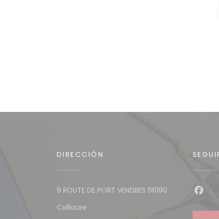
DIRECCIÓN
SEGUI
9 ROUTE DE PORT VENDRES 66190
Face
((abre en una nueva ventana))
Collioure