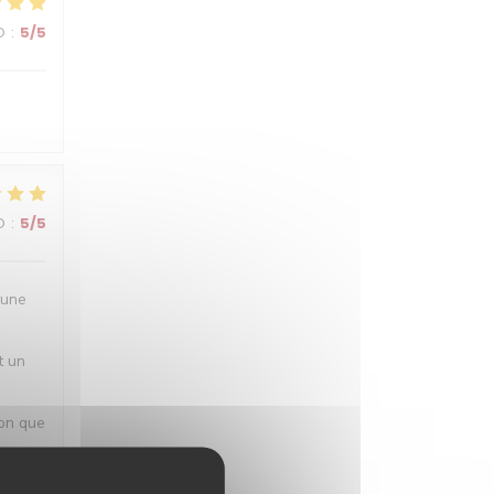
O
:
5
/5
O
:
5
/5
 une
t un
ion que
ous