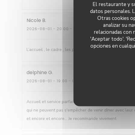
El restaurante y su
datos personales. L
Otras cookies op
Nicole
B
analizar su na
2026-08-01
- 20:00 - INVITADOS 5
relacionadas con 
'Aceptar todo', 'Re
opciones en cualqui
L’accueil , le cadre , les plats sont délicats et succulents
delphine
G
2026-08-01
- 19:00 - INVITADOS 2
Accueil et service parfait. Dans les assiettes des mets d
qui ne peuvent pas s'empêcher de venir dîner avec leur 
et encore et encore... Je recommande vivement