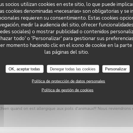
s socios utilizan cookies en este sitio, lo que puede implica
as cookies denominadas «necesarias» son obligatorias y se i
cionales requieren su consentimiento. Estas cookies opcio
vegación, medir la audiencia del sitio, ofrecer funcionalidade
SERVICIO
:
5
/5
AMBIENTE
:
5
/5
MENÚ
:
5
/5
CALIDAD / PRECI
redes sociales) o mostrar publicidad o contenidos personaliz
chazar todo' o 'Personalizar' para gestionar sus preferencia
er momento haciendo clic en el icono de cookie en la parte i
Le Neptune
las páginas del sitio.
OK, aceptar todas
Denegar todas las cookies
Personalizar
SERVICIO
:
5
/5
AMBIENTE
:
4
/5
MENÚ
:
5
/5
CALIDAD / PRECI
Política de protección de datos personales
Política de gestión de cookies
élicieux. Lieu de toute beauté. En revanche pénible de devoir subir les
chien quand on est allergique aux poils d'animaux!!! Nous reviendrons