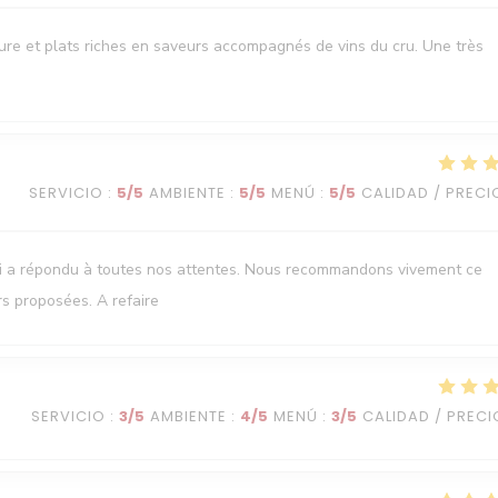
oure et plats riches en saveurs accompagnés de vins du cru. Une très
SERVICIO
:
5
/5
AMBIENTE
:
5
/5
MENÚ
:
5
/5
CALIDAD / PRECI
ui a répondu à toutes nos attentes. Nous recommandons vivement ce
rs proposées. A refaire
SERVICIO
:
3
/5
AMBIENTE
:
4
/5
MENÚ
:
3
/5
CALIDAD / PRECI