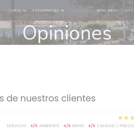
((ABRE 
CARTA
FOTOGRAFÍAS
OPINIONES
WINE MENU
GIFT
Opiniones
s de nuestros clientes
SERVICIO
:
4
/5
AMBIENTE
:
4
/5
MENÚ
:
4
/5
CALIDAD / PRECI