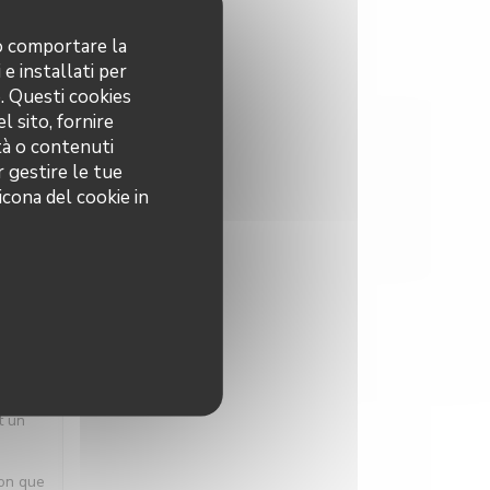
no comportare la
 e installati per
o. Questi cookies
O
:
5
/5
l sito, fornire
ità o contenuti
r gestire le tue
icona del cookie in
O
:
5
/5
 une
t un
ion que