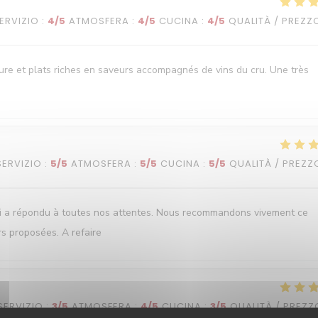
ERVIZIO
:
4
/5
ATMOSFERA
:
4
/5
CUCINA
:
4
/5
QUALITÀ / PREZZ
oure et plats riches en saveurs accompagnés de vins du cru. Une très
SERVIZIO
:
5
/5
ATMOSFERA
:
5
/5
CUCINA
:
5
/5
QUALITÀ / PREZZ
ui a répondu à toutes nos attentes. Nous recommandons vivement ce
rs proposées. A refaire
SERVIZIO
:
3
/5
ATMOSFERA
:
4
/5
CUCINA
:
3
/5
QUALITÀ / PREZZ