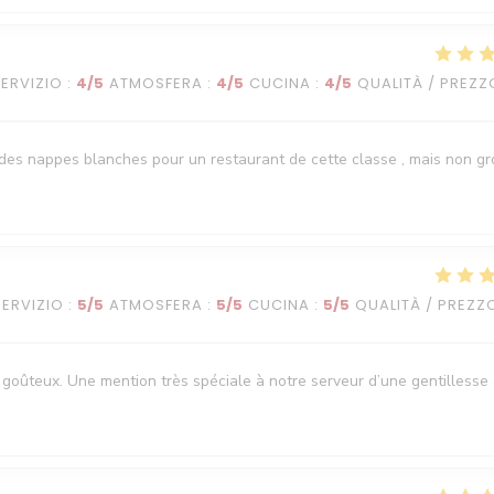
SERVIZIO
:
4
/5
ATMOSFERA
:
4
/5
CUCINA
:
4
/5
QUALITÀ / PREZZ
it des nappes blanches pour un restaurant de cette classe , mais non g
SERVIZIO
:
5
/5
ATMOSFERA
:
5
/5
CUCINA
:
5
/5
QUALITÀ / PREZZ
goûteux. Une mention très spéciale à notre serveur d’une gentillesse 