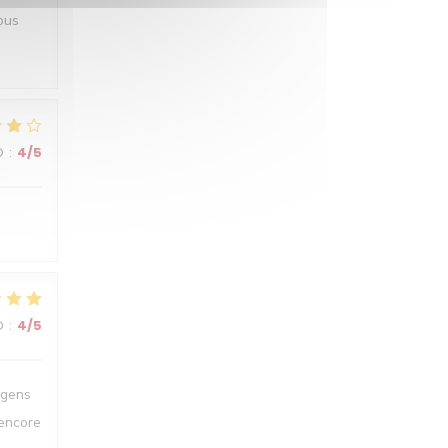
ous
O
:
4
/5
O
:
4
/5
 gens
 encore