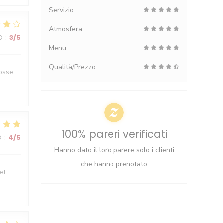
Servizio
Atmosfera
O
:
3
/5
Menu
Qualità/Prezzo
rosse
100% pareri verificati
O
:
4
/5
Hanno dato il loro parere solo i clienti
che hanno prenotato
et