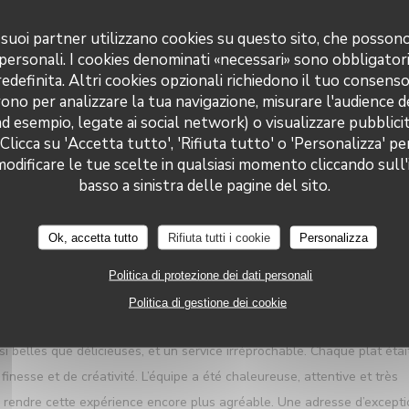
 i suoi partner utilizzano cookies su questo sito, che posso
 personali. I cookies denominati «necessari» sono obbligatori
definita. Altri cookies opzionali richiedono il tuo consens
SERVIZIO
:
5
/5
ATMOSFERA
:
5
/5
CUCINA
:
5
/5
QUALITÀ / PREZZ
ono per analizzare la tua navigazione, misurare l'audience de
ad esempio, legate ai social network) o visualizzare pubblic
 Clicca su 'Accetta tutto', 'Rifiuta tutto' o 'Personalizza' pe
ful and polite . Food was superb Presentation and location fabulous.
odificare le tue scelte in qualsiasi momento cliccando sull'
Le Neptune
basso a sinistra delle pagine del sito.
SERVIZIO
:
5
/5
ATMOSFERA
:
5
/5
CUCINA
:
5
/5
QUALITÀ / PREZZ
Ok, accetta tutto
Rifiuta tutti i cookie
Personalizza
Politica di protezione dei dati personali
l au Restaurant Le Neptune à Collioure. Tout était réuni pour vivre
Politica di gestione dei cookie
e imprenable sur la baie de Collioure, une cuisine raffinée mettant en
i belles que délicieuses, et un service irréprochable. Chaque plat étai
nesse et de créativité. L’équipe a été chaleureuse, attentive et très
 à rendre cette expérience encore plus agréable. Une adresse d’except