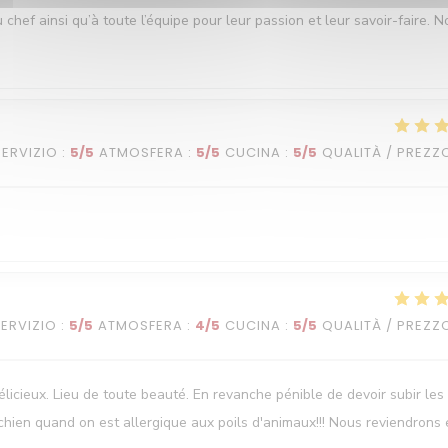
ef ainsi qu’à toute l’équipe pour leur passion et leur savoir-faire. N
SERVIZIO
:
5
/5
ATMOSFERA
:
5
/5
CUCINA
:
5
/5
QUALITÀ / PREZZ
SERVIZIO
:
5
/5
ATMOSFERA
:
4
/5
CUCINA
:
5
/5
QUALITÀ / PREZZ
élicieux. Lieu de toute beauté. En revanche pénible de devoir subir les
chien quand on est allergique aux poils d'animaux!!! Nous reviendrons