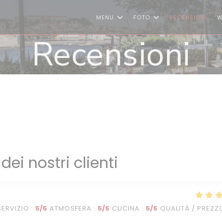
MENU
FOTO
RECENSIONI
W
Recensioni
 dei nostri clienti
SERVIZIO
:
5
/5
ATMOSFERA
:
5
/5
CUCINA
:
5
/5
QUALITÀ / PREZZ