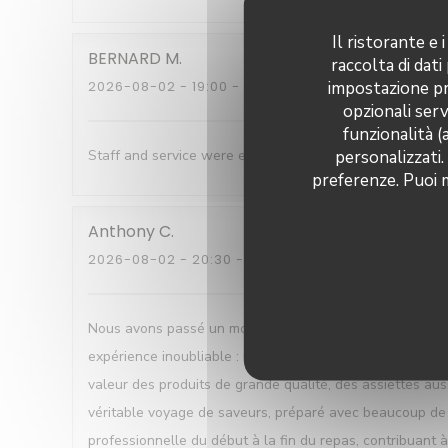
Il ristorante e
BERNARD
M
raccolta di dati
impostazione pre
2026-08-02
- 19:00 - OSPITI 7
opzionali serv
funzionalità (
personalizzati.
Staff and service were excellent , Good humoured , help
preferenze. Puoi m
Anthony
C
2026-08-02
- 20:30 - OSPITI 2
Nous avons passé un moment tout simplement exceptionne
expérience inoubliable : un cadre magnifique avec une vu
valeur des produits de grande qualité, des assiettes auss
véritable voyage de saveurs, préparé avec beaucoup de fi
professionnelle du début à la fin du repas, contribuant