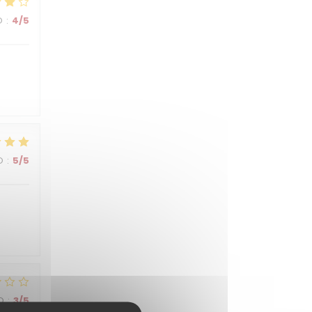
O
:
4
/5
O
:
5
/5
O
:
3
/5