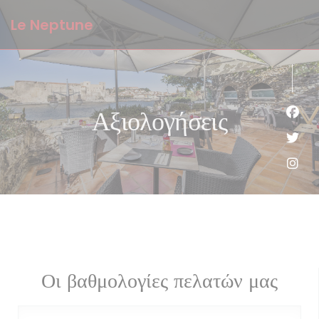
Πίνακας διαχείρισης "Μπισκότων" (Cookies)
Le Neptune
Αξιολογήσεις
Face
Twit
Inst
Οι βαθμολογίες πελατών μας