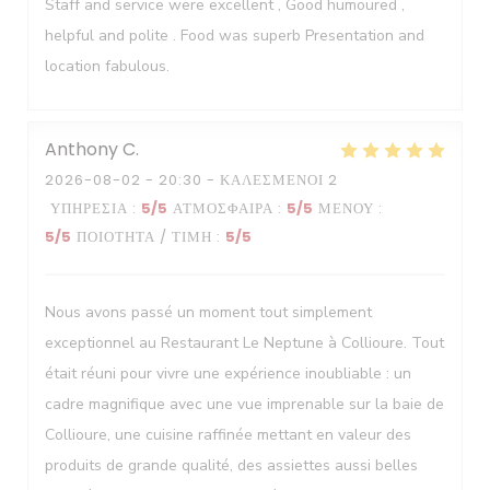
Staff and service were excellent , Good humoured ,
helpful and polite . Food was superb Presentation and
location fabulous.
Anthony
C
2026-08-02
- 20:30 - ΚΑΛΕΣΜΈΝΟΙ 2
ΥΠΗΡΕΣΊΑ
:
5
/5
ΑΤΜΌΣΦΑΙΡΑ
:
5
/5
ΜΕΝΟΎ
:
5
/5
ΠΟΙΌΤΗΤΑ / ΤΙΜΉ
:
5
/5
Nous avons passé un moment tout simplement
exceptionnel au Restaurant Le Neptune à Collioure. Tout
était réuni pour vivre une expérience inoubliable : un
cadre magnifique avec une vue imprenable sur la baie de
Collioure, une cuisine raffinée mettant en valeur des
produits de grande qualité, des assiettes aussi belles