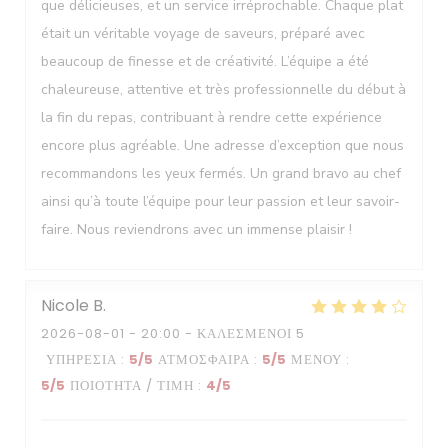
que délicieuses, et un service irréprochable. Chaque plat
était un véritable voyage de saveurs, préparé avec
beaucoup de finesse et de créativité. L’équipe a été
chaleureuse, attentive et très professionnelle du début à
la fin du repas, contribuant à rendre cette expérience
encore plus agréable. Une adresse d’exception que nous
recommandons les yeux fermés. Un grand bravo au chef
ainsi qu’à toute l’équipe pour leur passion et leur savoir-
faire. Nous reviendrons avec un immense plaisir !
Nicole
B
2026-08-01
- 20:00 - ΚΑΛΕΣΜΈΝΟΙ 5
ΥΠΗΡΕΣΊΑ
:
5
/5
ΑΤΜΌΣΦΑΙΡΑ
:
5
/5
ΜΕΝΟΎ
:
5
/5
ΠΟΙΌΤΗΤΑ / ΤΙΜΉ
:
4
/5