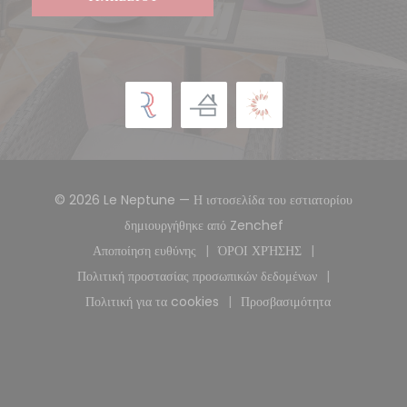
© 2026 Le Neptune — Η ιστοσελίδα του εστιατορίου
((ανοίγει σε νέο παρά
δημιουργήθηκε από
Zenchef
Αποποίηση ευθύνης
ΌΡΟΙ ΧΡΉΣΗΣ
((ανοίγει σε νέο παράθυρο))
((ανοίγει σε νέο παράθυρ
Πολιτική προστασίας προσωπικών δεδομένων
((ανοίγει σε νέο παράθυρο))
Πολιτική για τα cookies
Προσβασιμότητα
((ανοίγει σε νέο παράθυρο))
((ανοίγει σε νέο παρά