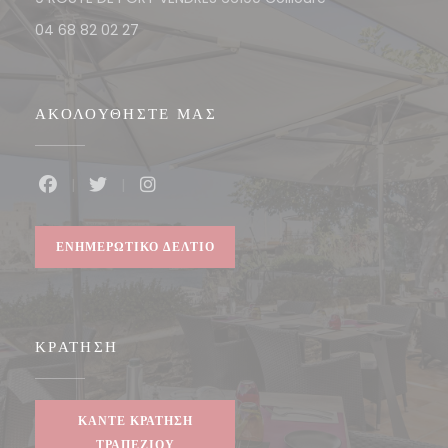
04 68 82 02 27
ΑΚΟΛΟΥΘΉΣΤΕ ΜΑΣ
Facebook ((ανοίγει σε νέο παράθυρο))
Twitter ((ανοίγει σε νέο παράθυρο))
Instagram ((ανοίγει σε νέο παράθυρο
ΕΝΗΜΕΡΩΤΙΚΌ ΔΕΛΤΊΟ
ΚΡΆΤΗΣΗ
ΚΆΝΤΕ ΚΡΆΤΗΣΗ
ΤΡΑΠΕΖΙΟΎ