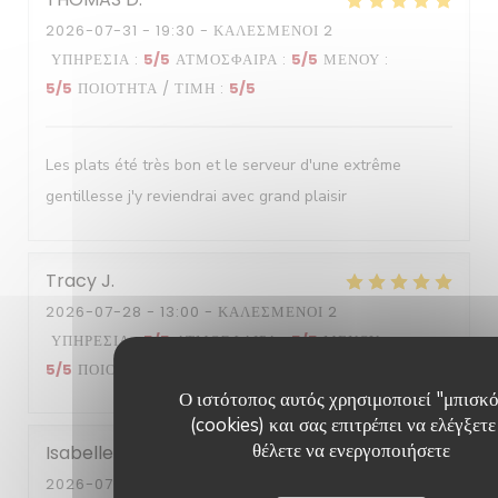
2026-07-31
- 19:30 - ΚΑΛΕΣΜΈΝΟΙ 2
ΥΠΗΡΕΣΊΑ
:
5
/5
ΑΤΜΌΣΦΑΙΡΑ
:
5
/5
ΜΕΝΟΎ
:
5
/5
ΠΟΙΌΤΗΤΑ / ΤΙΜΉ
:
5
/5
Les plats été très bon et le serveur d'une extrême
gentillesse j'y reviendrai avec grand plaisir
Tracy
J
2026-07-28
- 13:00 - ΚΑΛΕΣΜΈΝΟΙ 2
ΥΠΗΡΕΣΊΑ
:
5
/5
ΑΤΜΌΣΦΑΙΡΑ
:
5
/5
ΜΕΝΟΎ
:
5
/5
ΠΟΙΌΤΗΤΑ / ΤΙΜΉ
:
5
/5
Ο ιστότοπος αυτός χρησιμοποιεί "μπισκ
(cookies) και σας επιτρέπει να ελέγξετε
θέλετε να ενεργοποιήσετε
Isabelle
R
2026-07-29
- 13:30 - ΚΑΛΕΣΜΈΝΟΙ 6