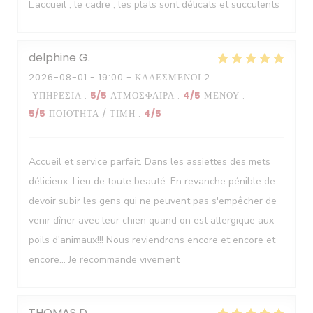
Le Neptune
L’accueil , le cadre , les plats sont délicats et succulents
delphine
G
2026-08-01
- 19:00 - ΚΑΛΕΣΜΈΝΟΙ 2
ΥΠΗΡΕΣΊΑ
:
5
/5
ΑΤΜΌΣΦΑΙΡΑ
:
4
/5
ΜΕΝΟΎ
:
5
/5
ΠΟΙΌΤΗΤΑ / ΤΙΜΉ
:
4
/5
Accueil et service parfait. Dans les assiettes des mets
délicieux. Lieu de toute beauté. En revanche pénible de
devoir subir les gens qui ne peuvent pas s'empêcher de
venir dîner avec leur chien quand on est allergique aux
poils d'animaux!!! Nous reviendrons encore et encore et
encore... Je recommande vivement
THOMAS
D