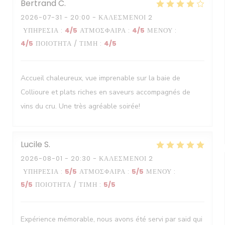
Bertrand
C
2026-07-31
- 20:00 - ΚΑΛΕΣΜΈΝΟΙ 2
ΥΠΗΡΕΣΊΑ
:
4
/5
ΑΤΜΌΣΦΑΙΡΑ
:
4
/5
ΜΕΝΟΎ
:
4
/5
ΠΟΙΌΤΗΤΑ / ΤΙΜΉ
:
4
/5
Accueil chaleureux, vue imprenable sur la baie de
Collioure et plats riches en saveurs accompagnés de
vins du cru. Une très agréable soirée!
Lucile
S
2026-08-01
- 20:30 - ΚΑΛΕΣΜΈΝΟΙ 2
ΥΠΗΡΕΣΊΑ
:
5
/5
ΑΤΜΌΣΦΑΙΡΑ
:
5
/5
ΜΕΝΟΎ
:
5
/5
ΠΟΙΌΤΗΤΑ / ΤΙΜΉ
:
5
/5
Expérience mémorable, nous avons été servi par said qui