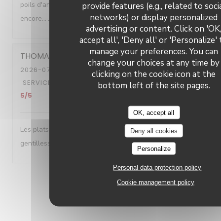
poils d'animaux!!! Nous reviendrons encore et encore et
provide features (e.g., related to soci
networks) or display personalized
encore... Je recommande vivement
advertising or content. Click on 'OK
accept all', 'Deny all' or 'Personalize'
manage your preferences. You can
THOMAS
D
change your choices at any time by
2026-07-31
- 19:30 - GUESTS 2
clicking on the cookie icon at the
SERVICE
:
5
/5
AMBIANCE
:
5
/5
FOOD
:
5
/5
VALUE
:
bottom left of the site pages.
5
/5
OK, accept all
Les plats été très bon et le serveur d'une extrême
Deny all cookies
gentillesse j'y reviendrai avec grand plaisir
Personalize
Personal data protection policy
1
2
3
Cookie management policy