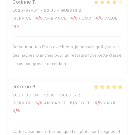
Corinne
T
2026-08-04
- 20:00 - GUESTS 2
SERVICE
:
4
/5
AMBIANCE
:
4
/5
FOOD
:
4
/5
VALUE
:
3
/5
Serveur au top Plats excellents, je pensais qu'il y aurait
des nappes blanches pour un restaurant de cette classe
, mais non grosse déception
Jérôme
B
2026-08-04
- 12:30 - GUESTS 2
SERVICE
:
5
/5
AMBIANCE
:
5
/5
FOOD
:
5
/5
VALUE
:
4
/5
Cadre absolument fantastique Les plats sont soignés et