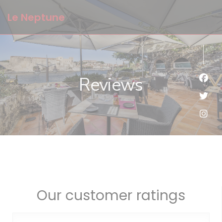
Personalizing your cookie choices
Le Neptune
Reviews
Face
Twit
Inst
Our customer ratings