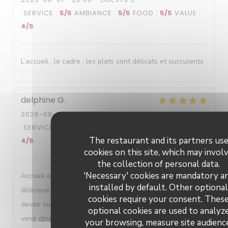
SERVICE
:
5
/5
AMBIANCE
:
5
/5
FOOD
:
5
/5
VALUE
:
4
/5
L’accueil , le cadre , les plats sont délicats et succulents
delphine
G
2026-08-01
- 19:00 - GUESTS 2
SERVICE
:
5
/5
AMBIANCE
:
4
/5
FOOD
:
5
/5
VALUE
:
The restaurant and its partners us
4
/5
cookies on this site, which may invol
the collection of personal data.
'Necessary' cookies are mandatory a
Accueil et service parfait. Dans les assiettes des mets
installed by default. Other optiona
délicieux. Lieu de toute beauté. En revanche pénible de
cookies require your consent. Thes
devoir subir les gens qui ne peuvent pas s'empêcher de
optional cookies are used to analyz
venir dîner avec leur chien quand on est allergique aux
your browsing, measure site audienc