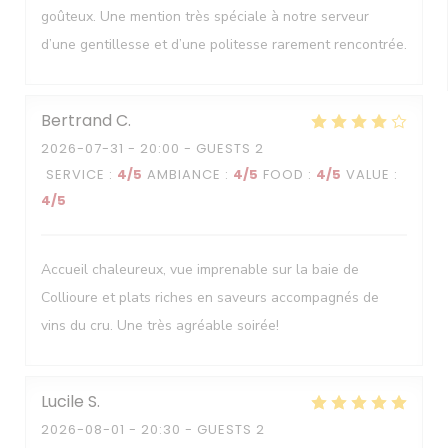
goûteux. Une mention très spéciale à notre serveur
d’une gentillesse et d’une politesse rarement rencontrée.
Bertrand
C
2026-07-31
- 20:00 - GUESTS 2
SERVICE
:
4
/5
AMBIANCE
:
4
/5
FOOD
:
4
/5
VALUE
:
4
/5
Accueil chaleureux, vue imprenable sur la baie de
Collioure et plats riches en saveurs accompagnés de
vins du cru. Une très agréable soirée!
Lucile
S
2026-08-01
- 20:30 - GUESTS 2