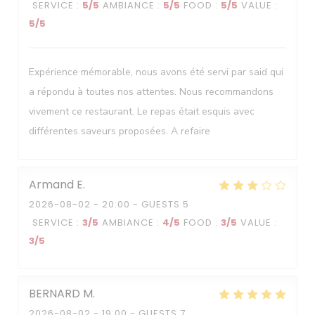
SERVICE
:
5
/5
AMBIANCE
:
5
/5
FOOD
:
5
/5
VALUE
:
5
/5
Expérience mémorable, nous avons été servi par said qui
a répondu à toutes nos attentes. Nous recommandons
vivement ce restaurant. Le repas était esquis avec
différentes saveurs proposées. A refaire
Armand
E
2026-08-02
- 20:00 - GUESTS 5
SERVICE
:
3
/5
AMBIANCE
:
4
/5
FOOD
:
3
/5
VALUE
:
3
/5
BERNARD
M
2026-08-02
- 19:00 - GUESTS 7