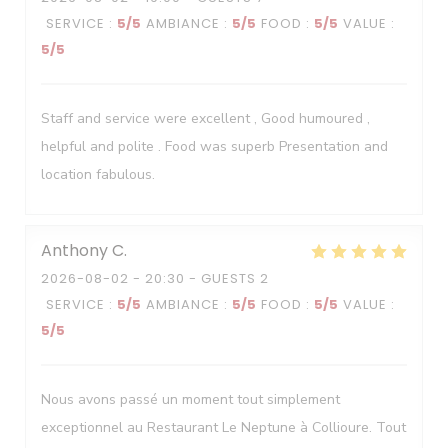
SERVICE
:
5
/5
AMBIANCE
:
5
/5
FOOD
:
5
/5
VALUE
:
5
/5
Staff and service were excellent , Good humoured ,
helpful and polite . Food was superb Presentation and
location fabulous.
Anthony
C
2026-08-02
- 20:30 - GUESTS 2
SERVICE
:
5
/5
AMBIANCE
:
5
/5
FOOD
:
5
/5
VALUE
:
5
/5
Nous avons passé un moment tout simplement
exceptionnel au Restaurant Le Neptune à Collioure. Tout