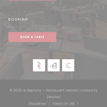
BOOKING
BOOK A TABLE
© 2026 Le Neptune — Restaurant website created by
((opens in a new window))
Zenchef
Disclaimer
TERMS OF USE
((opens in a new window))
((opens in a new windo