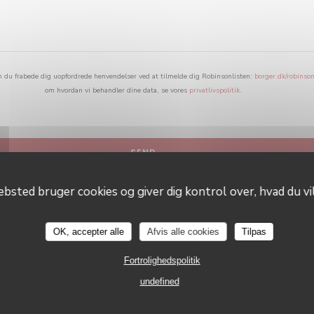
n du frabede dig uopfordrede henvendelser ved at tilmelde dig Robinsonlisten:
borger.dk/robinson
om hvordan vi behandler dine data, se vores
privatlivspolitik
.
bsted bruger cookies og giver dig kontrol over, hvad du vil
Le Neptune
OK, accepter alle
Afvis alle cookies
Tilpas
Fortrolighedspolitik
undefined