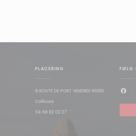
PLACERING
FØLG
9 ROUTE DE PORT VENDRES 66190
Face
((åbner i et nyt vindue))
Collioure
04 68 82 02 27