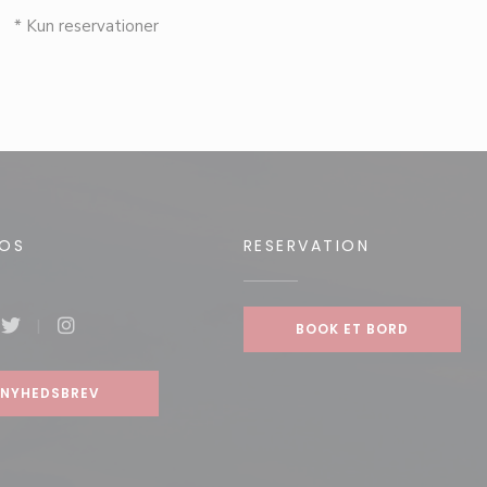
* Kun reservationer
 OS
RESERVATION
BOOK ET BORD
book ((åbner i et nyt vindue))
Twitter ((åbner i et nyt vindue))
Instagram ((åbner i et nyt vindue))
NYHEDSBREV