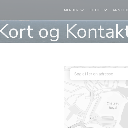
MENUER
FOTOS
ANMELD
Kort og Kontak
bner i et nyt vindue))