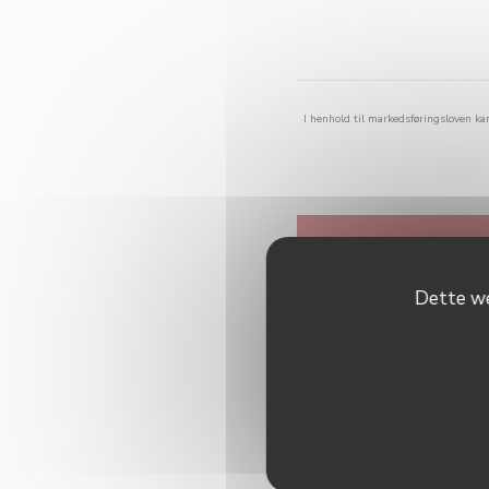
I henhold til markedsføringsloven ka
Dette we