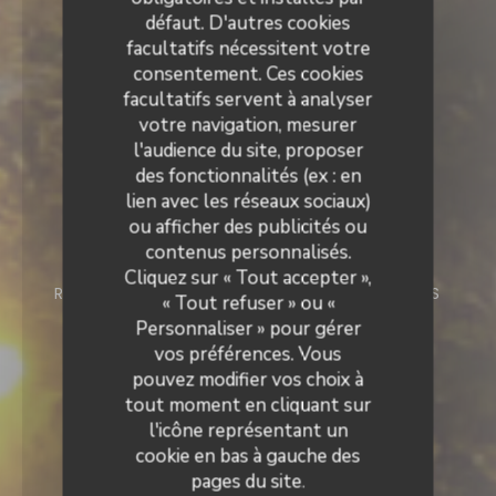
défaut. D'autres cookies
facultatifs nécessitent votre
consentement. Ces cookies
facultatifs servent à analyser
votre navigation, mesurer
l'audience du site, proposer
des fonctionnalités (ex : en
lien avec les réseaux sociaux)
Le Neptune
ou afficher des publicités ou
contenus personnalisés.
Le Neptune
Cliquez sur « Tout accepter »,
RESTAURANT
9 ROUTE DE PORT VENDRES
« Tout refuser » ou «
66190 COLLIOURE
Personnaliser » pour gérer
vos préférences. Vous
pouvez modifier vos choix à
tout moment en cliquant sur
l'icône représentant un
cookie en bas à gauche des
pages du site.