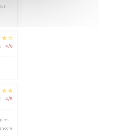
ous
О
:
4
/5
О
:
4
/5
 gens
 encore