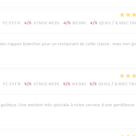
УСЛУГИ
:
4
/5
АТМОСФЕРА
:
4
/5
МЕНЮ
:
4
/5
ЦЕНА / КАЧЕСТВ
it des nappes blanches pour un restaurant de cette classe , mais non g
УСЛУГИ
:
5
/5
АТМОСФЕРА
:
5
/5
МЕНЮ
:
5
/5
ЦЕНА / КАЧЕСТВ
goûteux. Une mention très spéciale à notre serveur d’une gentillesse 