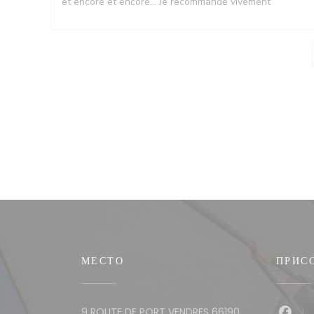
et encore et encore... Je recommande vivement
МЕСТО
ПРИС
9 ROUTE DE PORT VENDRES 66190