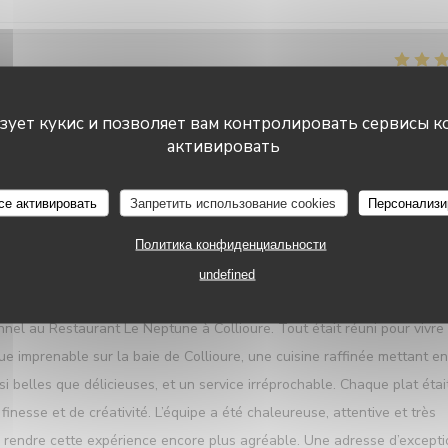
УСЛУГИ
:
5
/5
АТМОСФЕРА
:
5
/5
МЕНЮ
:
5
/5
ЦЕНА / КАЧЕСТВ
ьзует кукис и позволяет вам контролировать сервисы к
активировать
ful and polite . Food was superb Presentation and location fabulous.
Le Neptune
се активировать
Запретить использование cookies
Персонализи
Политика конфиденциальности
УСЛУГИ
:
5
/5
АТМОСФЕРА
:
5
/5
МЕНЮ
:
5
/5
ЦЕНА / КАЧЕСТВ
undefined
l au Restaurant Le Neptune à Collioure. Tout était réuni pour vivre
e imprenable sur la baie de Collioure, une cuisine raffinée mettant en
i belles que délicieuses, et un service irréprochable. Chaque plat étai
nesse et de créativité. L’équipe a été chaleureuse, attentive et très
 à rendre cette expérience encore plus agréable. Une adresse d’except