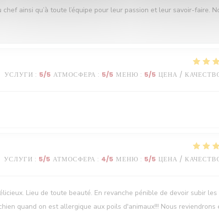
ef ainsi qu’à toute l’équipe pour leur passion et leur savoir-faire. N
УСЛУГИ
:
5
/5
АТМОСФЕРА
:
5
/5
МЕНЮ
:
5
/5
ЦЕНА / КАЧЕСТВ
УСЛУГИ
:
5
/5
АТМОСФЕРА
:
4
/5
МЕНЮ
:
5
/5
ЦЕНА / КАЧЕСТВ
élicieux. Lieu de toute beauté. En revanche pénible de devoir subir les
chien quand on est allergique aux poils d'animaux!!! Nous reviendrons