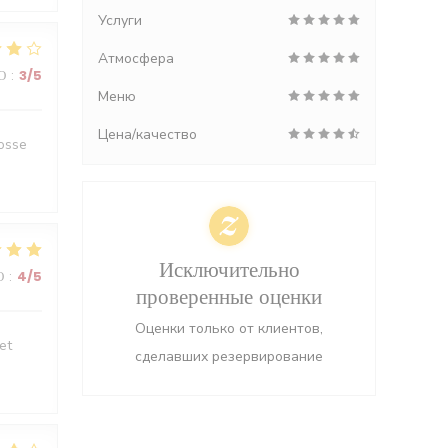
Услуги
Атмосфера
О
:
3
/5
Меню
Цена/качество
rosse
Исключительно
О
:
4
/5
проверенные оценки
Оценки только от клиентов,
et
сделавших резервирование