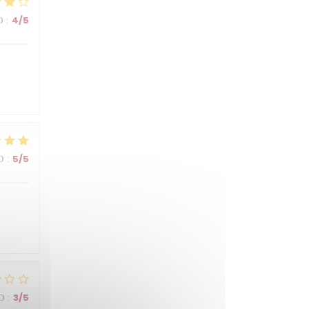
О
:
4
/5
О
:
5
/5
О
:
3
/5