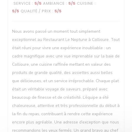
SERVICE
:
5
/5
AMBIANCE
:
5
/5
CUISINE
:
5
/5
QUALITÉ / PRIX
:
5
/5
Le Neptune
Nous avons passé un moment tout simplement
exceptionnel au Restaurant Le Neptune à Collioure. Tout
était réuni pour vivre une expérience inoubliable : un
cadre magnifique avec une vue imprenable sur la baie de
Collioure, une cuisine raffinée mettant en valeur des
produits de grande qualité, des assiettes aussi belles
que délicieuses, et un service irréprochable. Chaque plat
était un véritable voyage de saveurs, préparé avec
beaucoup de finesse et de créativité. L’équipe a été
chaleureuse, attentive et très professionnelle du début à
la fin du repas, contribuant à rendre cette expérience
encore plus agréable. Une adresse d’exception que nous
recommandons les yeux fermés. Un grand bravo au chef