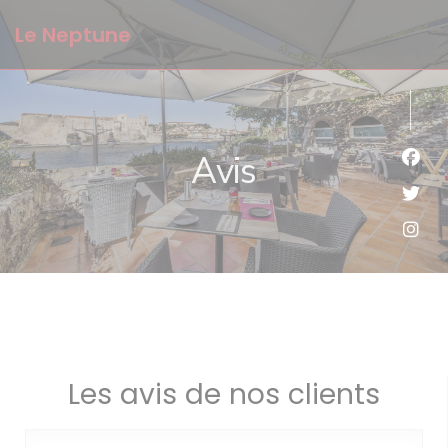
Personnalisation de vos choix en matière de cookies
Le Neptune
Avis
Face
Twit
Inst
Les avis de nos clients