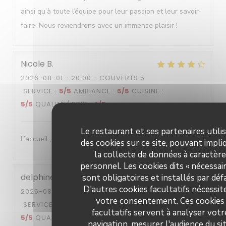
ainsi qu’à toute l’équipe pour leur passion et leur savoir-
faire. Nous reviendrons avec un immense plaisir !
Nicole
B
2026-08-01
- 20:00 - COUVERTS 5
SERVICE
:
5
/5
AMBIANCE
:
5
/5
CUISINE
:
5
/5
QUALITÉ / PRIX
:
4
/5
Le restaurant et ses partenaires utili
L’accueil , le cadre , les plats sont délicats et succulents
des cookies sur ce site, pouvant impli
la collecte de données à caractère
personnel. Les cookies dits « nécessair
delphine
G
sont obligatoires et installés par déf
D'autres cookies facultatifs nécessit
2026-08-01
- 19:00 - COUVERTS 2
votre consentement. Ces cookies
SERVICE
:
5
/5
AMBIANCE
:
4
/5
CUISINE
:
facultatifs servent à analyser votr
5
/5
QUALITÉ / PRIX
:
4
/5
navigation, mesurer l'audience du sit