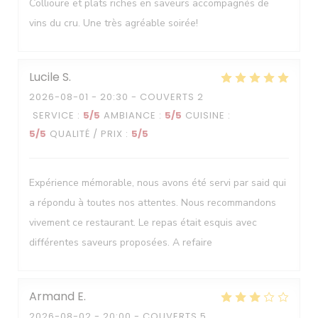
Collioure et plats riches en saveurs accompagnés de
vins du cru. Une très agréable soirée!
Lucile
S
2026-08-01
- 20:30 - COUVERTS 2
SERVICE
:
5
/5
AMBIANCE
:
5
/5
CUISINE
:
5
/5
QUALITÉ / PRIX
:
5
/5
Expérience mémorable, nous avons été servi par said qui
a répondu à toutes nos attentes. Nous recommandons
vivement ce restaurant. Le repas était esquis avec
différentes saveurs proposées. A refaire
Armand
E
2026-08-02
- 20:00 - COUVERTS 5