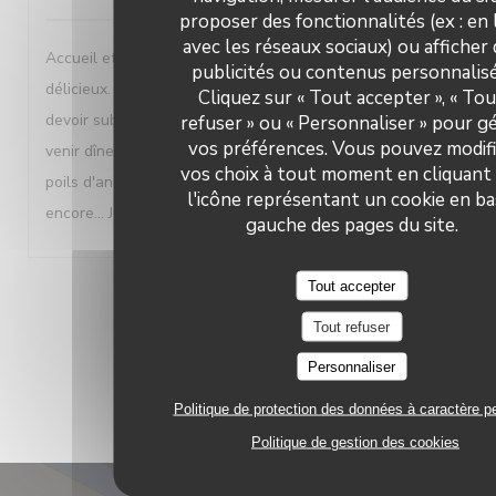
proposer des fonctionnalités (ex : en 
avec les réseaux sociaux) ou afficher
Accueil et service parfait. Dans les assiettes des mets
publicités ou contenus personnalisé
délicieux. Lieu de toute beauté. En revanche pénible de
Cliquez sur « Tout accepter », « To
devoir subir les gens qui ne peuvent pas s'empêcher de
refuser » ou « Personnaliser » pour g
vos préférences. Vous pouvez modif
venir dîner avec leur chien quand on est allergique aux
vos choix à tout moment en cliquant
poils d'animaux!!! Nous reviendrons encore et encore et
l'icône représentant un cookie en ba
encore... Je recommande vivement
gauche des pages du site.
Tout accepter
1
2
3
Tout refuser
Personnaliser
Politique de protection des données à caractère p
Politique de gestion des cookies