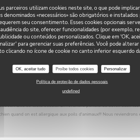
s parceiros utilizam cookies neste site, o que pode implica
es denominados «necessários» são obrigatórios e instalados
requerem seu consentimento. Esses cookies opcionais serve
audiência do site, oferecer funcionalidades (por exemplo, r
SERVICE
:
5
/5
AMBIENCE
:
5
/5
MENU
:
5
/5
QUALITY_PRIC
 publicidade ou conteúdos personalizados. Clique em 'OK, acei
nalizar' para gerenciar suas preferências. Você pode alterar
Le Neptune
clicando no ícone de cookie no canto inferior esquerdo da
OK, aceitar tudo
Proíbe todos cookies
Personalizar
Política de proteção de dados pessoais
SERVICE
:
5
/5
AMBIENCE
:
4
/5
MENU
:
5
/5
QUALITY_PRIC
undefined
élicieux. Lieu de toute beauté. En revanche pénible de devoir subir les
chien quand on est allergique aux poils d'animaux!!! Nous reviendrons