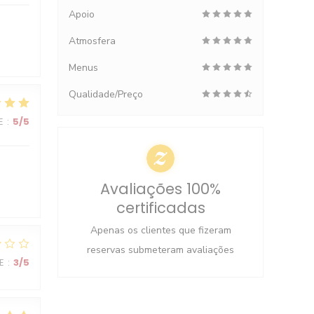
Apoio
Atmosfera
Menus
Qualidade/Preço
E
:
5
/5
Avaliações 100%
certificadas
Apenas os clientes que fizeram
reservas submeteram avaliações
E
:
3
/5