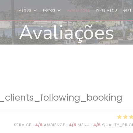
((ABRE 
MENUS
FOTOS
AVALIAÇÕES
WINE MENU
GIFT
Avaliações
clients_following_booking
SERVICE
:
4
/5
AMBIENCE
:
4
/5
MENU
:
4
/5
QUALITY_PRIC