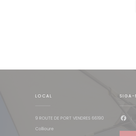
LOCAL
SIGA
9 ROUTE DE PORT VENDRES 66190
Face
((abre numa nova janela))
Collioure