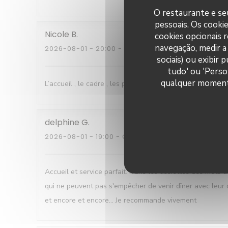
O restaurante e seu
pessoais. Os cooki
Nicole
B
cookies opcionais 
navegação, medir a 
2026-08-01
- 20:00 - GUESTS 5
sociais) ou exibir
tudo' ou 'Perso
qualquer momento 
L’accueil , le cadre , les plats sont délicats et succulents
delphine
G
2026-08-01
- 19:00 - GUESTS 2
Accueil et service parfait. Dans les assiettes des mets d
qui ne peuvent pas s'empêcher de venir dîner avec leur 
et encore et encore... Je recommande vivement