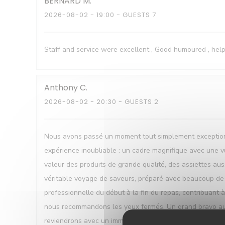
BERNARD
M
2026-08-02
- 19:00 - GUESTS 7
Staff and service were excellent , Good humoured , help
Anthony
C
2026-08-02
- 20:30 - GUESTS 2
Nous avons passé un moment tout simplement exceptionne
expérience inoubliable : un cadre magnifique avec une vu
valeur des produits de grande qualité, des assiettes auss
véritable voyage de saveurs, préparé avec beaucoup de fi
professionnelle du début à la fin du repas, contribuant
nous recommandons les yeux fermés. Un grand bravo au ch
reviendrons avec un immense plaisir !