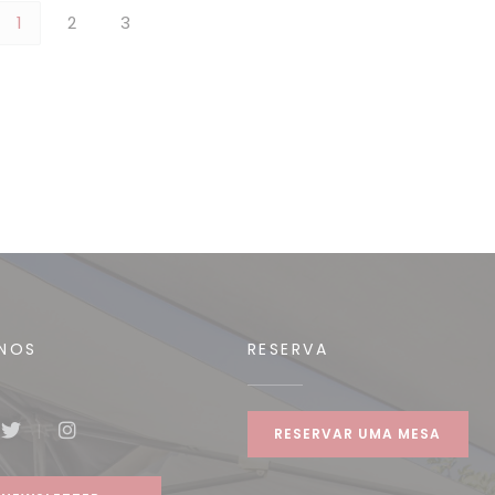
1
2
3
-NOS
RESERVA
RESERVAR UMA MESA
book ((abre numa nova janela))
Twitter ((abre numa nova janela))
Instagram ((abre numa nova janela))