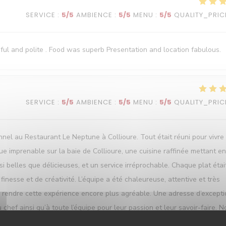
SERVICE
:
5
/5
AMBIENCE
:
5
/5
MENU
:
5
/5
QUALITY_PRIC
ful and polite . Food was superb Presentation and location fabulous.
SERVICE
:
5
/5
AMBIENCE
:
5
/5
MENU
:
5
/5
QUALITY_PRIC
l au Restaurant Le Neptune à Collioure. Tout était réuni pour vivre
e imprenable sur la baie de Collioure, une cuisine raffinée mettant en
i belles que délicieuses, et un service irréprochable. Chaque plat étai
nesse et de créativité. L’équipe a été chaleureuse, attentive et très
 à rendre cette expérience encore plus agréable. Une adresse d’except
ef ainsi qu’à toute l’équipe pour leur passion et leur savoir-faire. N