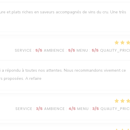
oure et plats riches en saveurs accompagnés de vins du cru. Une très
SERVICE
:
5
/5
AMBIENCE
:
5
/5
MENU
:
5
/5
QUALITY_PRIC
ui a répondu à toutes nos attentes. Nous recommandons vivement ce
rs proposées. A refaire
SERVICE
:
3
/5
AMBIENCE
:
4
/5
MENU
:
3
/5
QUALITY_PRIC