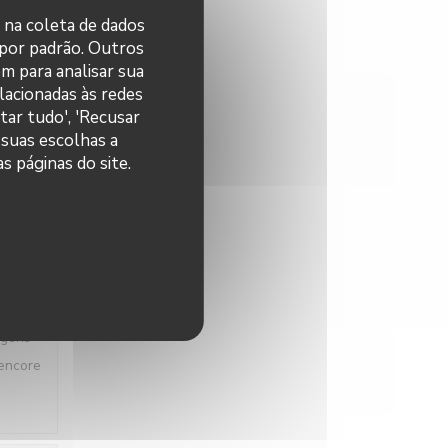
r na coleta de dados
 por padrão. Outros
m para analisar sua
elacionadas às redes
E
:
4
/5
tar tudo', 'Recusar
 suas escolhas a
s páginas do site.
E
:
4
/5
 gens
 encore