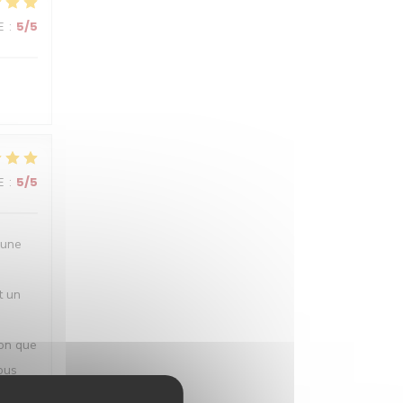
E
:
5
/5
E
:
5
/5
 une
t un
ion que
ous