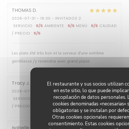
THOMAS
D
2026-07-31
- 19:30 - INVITADOS 2
SERVICIO
:
5
/5
AMBIENTE
:
5
/5
MENÚ
:
5
/5
CALIDAD
/ PRECIO
:
5
/5
Les plats été très bon et le serveur d'une extrême
gentillesse j'y reviendrai avec grand plaisir
Tracy
J
El restaurante y sus socios utilizan c
en este sitio, lo que puede implicar
2026-07-28
- 13:00 - INVITADOS 2
recopilación de datos personales. 
SERVICIO
:
5
/5
AMBIENTE
:
5
/5
MENÚ
:
5
/5
CALIDAD
cookies denominadas «necesarias» 
/ PRECIO
:
5
/5
obligatorias y se instalan por defec
Otras cookies opcionales requieren
consentimiento. Estas cookies opcio
Isabelle
R