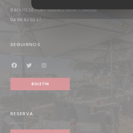
((abre en una n
9 ROUTE DE PORT VENDRES 66190 Collioure
04 68 82 02 27
SEGUIRNOS
Facebook ((abre en una nueva ventana))
Twitter ((abre en una nueva ventana))
Instagram ((abre en una nueva v
BOLETÍN
RESERVA