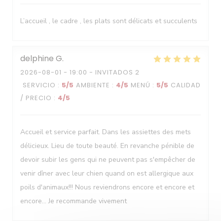
Le Neptune
L’accueil , le cadre , les plats sont délicats et succulents
delphine
G
2026-08-01
- 19:00 - INVITADOS 2
SERVICIO
:
5
/5
AMBIENTE
:
4
/5
MENÚ
:
5
/5
CALIDAD
/ PRECIO
:
4
/5
Accueil et service parfait. Dans les assiettes des mets
délicieux. Lieu de toute beauté. En revanche pénible de
devoir subir les gens qui ne peuvent pas s'empêcher de
venir dîner avec leur chien quand on est allergique aux
poils d'animaux!!! Nous reviendrons encore et encore et
encore... Je recommande vivement