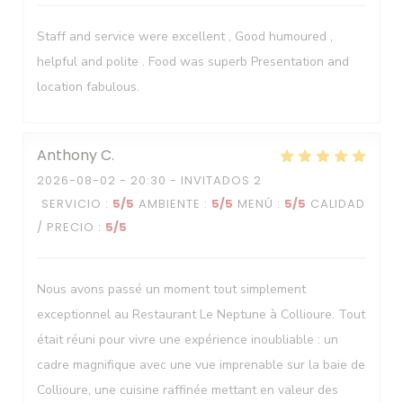
Staff and service were excellent , Good humoured ,
helpful and polite . Food was superb Presentation and
location fabulous.
Anthony
C
2026-08-02
- 20:30 - INVITADOS 2
SERVICIO
:
5
/5
AMBIENTE
:
5
/5
MENÚ
:
5
/5
CALIDAD
/ PRECIO
:
5
/5
Nous avons passé un moment tout simplement
exceptionnel au Restaurant Le Neptune à Collioure. Tout
était réuni pour vivre une expérience inoubliable : un
cadre magnifique avec une vue imprenable sur la baie de
Collioure, une cuisine raffinée mettant en valeur des