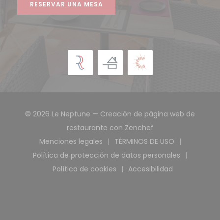
RESERVAR UNA MESA
© 2026 Le Neptune — Creación de página web de
((abre en una nue
restaurante con
Zenchef
Menciones legales
TÉRMINOS DE USO
((abre en una nueva ventana))
((abre en una nuev
Política de protección de datos personales
((abre en una nueva ventana)
Política de cookies
Accesibilidad
((abre en una nueva ventana))
((abre en una nuev