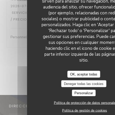
sirven para analizar su navegación, me
2026-07-29
- 13:30 - INVITADOS 6
audiencia del sitio, ofrecer funcional
(por ejemplo, relacionadas con re
SERVICIO
:
5
/5
AMBIENTE
:
5
/5
MENÚ
:
5
/5
CALIDAD
sociales) o mostrar publicidad o cont
/ PRECIO
:
5
/5
personalizados. Haga clic en 'Aceptar 
'Rechazar todo' o 'Personalizar' p
gestionar sus preferencias. Puede ca
Personnel très accueillant- A l'écoute- excellent repas
sus opciones en cualquier momen
haciendo clic en el icono de cookie e
parte inferior izquierda de las página
1
2
3
sitio.
OK, aceptar todas
Denegar todas las cookies
Personalizar
Política de protección de datos personal
DIRECCIÓN
Política de gestión de cookies