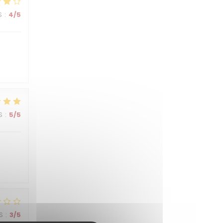
S
:
4
/5
S
:
5
/5
S
:
3
/5