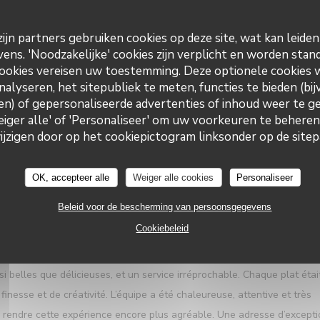
ijn partners gebruiken cookies op deze site, wat kan leide
ns. 'Noodzakelijke' cookies zijn verplicht en worden stand
SERVICE
:
5
/5
ATMOSFEER
:
5
/5
KEUKEN
:
5
/5
KWALITEIT / PRIJ
ookies vereisen uw toestemming. Deze optionele cookies
nalyseren, het sitepubliek te meten, functies te bieden (bij
n) of gepersonaliseerde advertenties of inhoud weer te ge
ful and polite . Food was superb Presentation and location fabulous.
Weiger alle' of 'Personaliseer' om uw voorkeuren te behere
Le Neptune
zigen door op het cookiepictogram linksonder op de sitepa
OK, accepteer alle
Weiger alle cookies
Personaliseer
SERVICE
:
5
/5
ATMOSFEER
:
5
/5
KEUKEN
:
5
/5
KWALITEIT / PRIJ
Beleid voor de bescherming van persoonsgegevens
Cookiebeleid
l au Restaurant Le Neptune à Collioure. Tout était réuni pour vivre
e imprenable sur la baie de Collioure, une cuisine raffinée mettant en
i belles que délicieuses, et un service irréprochable. Chaque plat étai
nesse et de créativité. L’équipe a été chaleureuse, attentive et très
 à rendre cette expérience encore plus agréable. Une adresse d’except