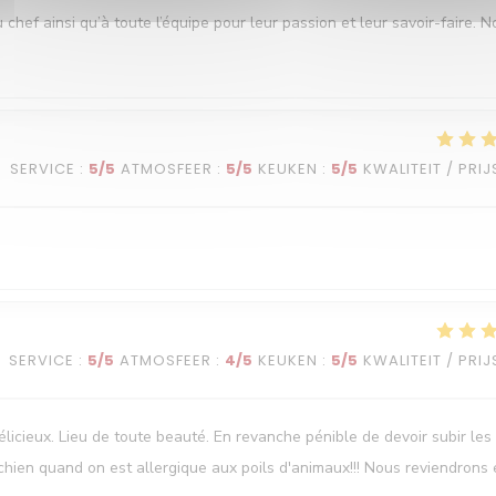
ef ainsi qu’à toute l’équipe pour leur passion et leur savoir-faire. N
SERVICE
:
5
/5
ATMOSFEER
:
5
/5
KEUKEN
:
5
/5
KWALITEIT / PRIJ
SERVICE
:
5
/5
ATMOSFEER
:
4
/5
KEUKEN
:
5
/5
KWALITEIT / PRIJ
élicieux. Lieu de toute beauté. En revanche pénible de devoir subir les
chien quand on est allergique aux poils d'animaux!!! Nous reviendrons