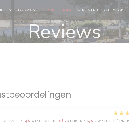
((OPENT IN EEN 
((O
NU'S
FOTO'S
BEOORDELINGEN
WINE MENU
GIFT SHOP
Reviews
stbeoordelingen
SERVICE
:
5
/5
ATMOSFEER
:
5
/5
KEUKEN
:
5
/5
KWALITEIT / PRIJ