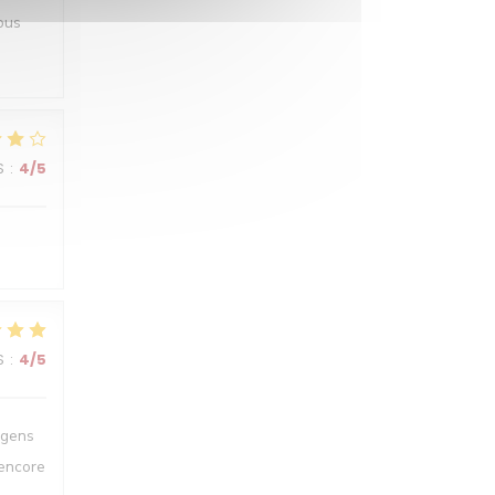
ous
S
:
4
/5
S
:
4
/5
 gens
 encore