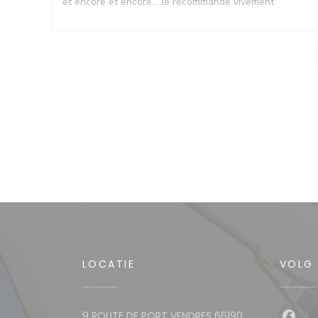
et encore et encore... Je recommande vivement
LOCATIE
VOLG
9 ROUTE DE PORT VENDRES 66190