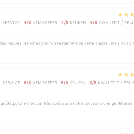
SERVICE
:
4
/5
ATMOSFEER
:
4
/5
KEUKEN
:
4
/5
KWALITEIT / PRIJ
it des nappes blanches pour un restaurant de cette classe , mais non g
SERVICE
:
5
/5
ATMOSFEER
:
5
/5
KEUKEN
:
5
/5
KWALITEIT / PRIJ
goûteux. Une mention très spéciale à notre serveur d’une gentillesse 