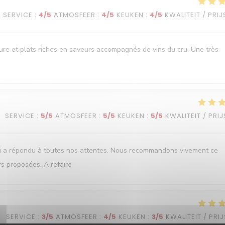
SERVICE
:
4
/5
ATMOSFEER
:
4
/5
KEUKEN
:
4
/5
KWALITEIT / PRIJ
oure et plats riches en saveurs accompagnés de vins du cru. Une très
SERVICE
:
5
/5
ATMOSFEER
:
5
/5
KEUKEN
:
5
/5
KWALITEIT / PRIJ
ui a répondu à toutes nos attentes. Nous recommandons vivement ce
rs proposées. A refaire
SERVICE
:
3
/5
ATMOSFEER
:
4
/5
KEUKEN
:
3
/5
KWALITEIT / PRIJ