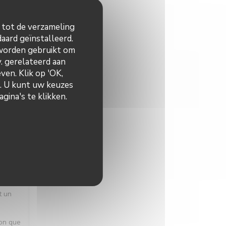
n tot de verzameling
aard geïnstalleerd.
S
:
5
/5
 worden gebruikt om
v. gerelateerd aan
ven. Klik op 'OK,
n. U kunt uw keuzes
gina's te klikken.
S
:
5
/5
 une
t un
ion que