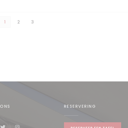
1
2
3
 ONS
RESERVERING