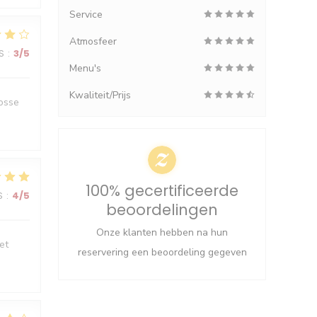
Service
Atmosfeer
S
:
3
/5
Menu's
Kwaliteit/Prijs
rosse
100% gecertificeerde
S
:
4
/5
beoordelingen
Onze klanten hebben na hun
et
reservering een beoordeling gegeven