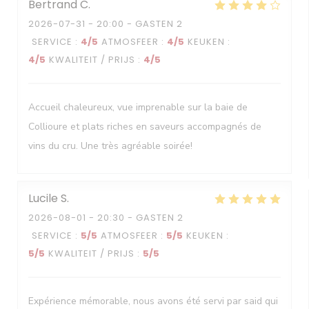
Bertrand
C
2026-07-31
- 20:00 - GASTEN 2
SERVICE
:
4
/5
ATMOSFEER
:
4
/5
KEUKEN
:
4
/5
KWALITEIT / PRIJS
:
4
/5
Accueil chaleureux, vue imprenable sur la baie de
Collioure et plats riches en saveurs accompagnés de
vins du cru. Une très agréable soirée!
Lucile
S
2026-08-01
- 20:30 - GASTEN 2
SERVICE
:
5
/5
ATMOSFEER
:
5
/5
KEUKEN
:
5
/5
KWALITEIT / PRIJS
:
5
/5
Expérience mémorable, nous avons été servi par said qui