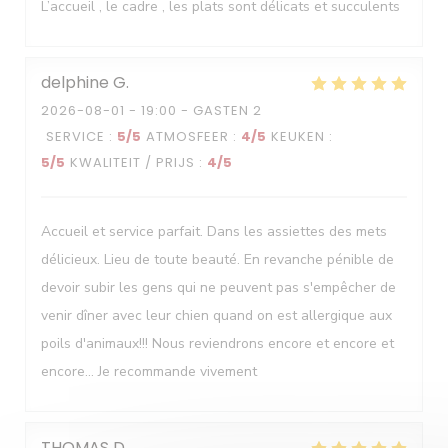
L’accueil , le cadre , les plats sont délicats et succulents
delphine
G
2026-08-01
- 19:00 - GASTEN 2
SERVICE
:
5
/5
ATMOSFEER
:
4
/5
KEUKEN
:
5
/5
KWALITEIT / PRIJS
:
4
/5
Accueil et service parfait. Dans les assiettes des mets
délicieux. Lieu de toute beauté. En revanche pénible de
devoir subir les gens qui ne peuvent pas s'empêcher de
venir dîner avec leur chien quand on est allergique aux
poils d'animaux!!! Nous reviendrons encore et encore et
encore... Je recommande vivement
THOMAS
D