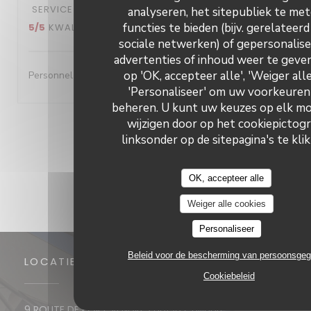
SERVICE
:
5
/5
ATMOSFEER
:
5
/5
KEUKEN
:
analyseren, het sitepubliek te met
functies te bieden (bijv. gerelateerd
5
/5
KWALITEIT / PRIJS
:
5
/5
sociale netwerken) of gepersonalis
advertenties of inhoud weer te geven
op 'OK, accepteer alle', 'Weiger alle
Personnel très accueillant- A l'écoute- excellent repas
'Personaliseer' om uw voorkeuren
beheren. U kunt uw keuzes op elk 
wijzigen door op het cookiepictog
1
2
3
linksonder op de sitepagina's te kli
OK, accepteer alle
Weiger alle cookies
Personaliseer
Beleid voor de bescherming van persoonsge
LOCATIE
Cookiebeleid
((opent in een n
9 ROUTE DE PORT VENDRES 66190 Collioure