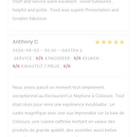
Staff and service were excellent , Good humoured ,
helpful and polite . Food was superb Presentation and
location fabulous.
Anthony
C
2026-08-02
- 20:30 - GASTEN 2
SERVICE
:
5
/5
ATMOSFEER
:
5
/5
KEUKEN
:
5
/5
KWALITEIT / PRIJS
:
5
/5
Nous avons passé un moment tout simplement
exceptionnel au Restaurant Le Neptune à Collioure. Tout
était réuni pour vivre une expérience inoubliable : un
cadre magnifique avec une vue imprenable sur la baie de
Collioure, une cuisine raffinée mettant en valeur des
produits de grande qualité, des assiettes aussi belles