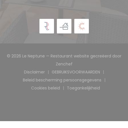
© 2026 Le Neptune — Restaurant website gecreëerd door
((opent in een nieuw venst
Zenchef
Disclaimer
GEBRUIKSVOORWAARDEN
((opent in een nieuw venster))
((opent in een nieuw ve
Beleid bescherming persoonsgegevens
((opent in een nieuw venster))
Cookies beleid
Toegankelijkheid
((opent in een nieuw venster))
((opent in een nieuw 