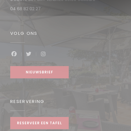
04 68 82 02 27
VOLG ONS
Facebook ((opent in een nieuw venster))
Twitter ((opent in een nieuw venster))
Instagram ((opent in een nieuw v
NIEUWSBRIEF
RESERVERING
RESERVEER EEN TAFEL