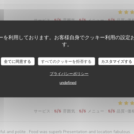
サービス
:
5
/5
雰囲気
:
5
/5
メニュー
:
5
/5
品質-価
ーを利用しております。お客様自身でクッキー利用の設定
ui a répondu à toutes nos attentes. Nous recommandons vivement ce
す。
rs proposées. A refaire
Le Neptune
全てに同意する
すべてのクッキーを拒否する
カスタマイズする
プライバシーポリシー
サービス
:
3
/5
雰囲気
:
4
/5
メニュー
:
3
/5
品質-価
undefined
サービス
:
5
/5
雰囲気
:
5
/5
メニュー
:
5
/5
品質-価
ful and polite . Food was superb Presentation and location fabulous.