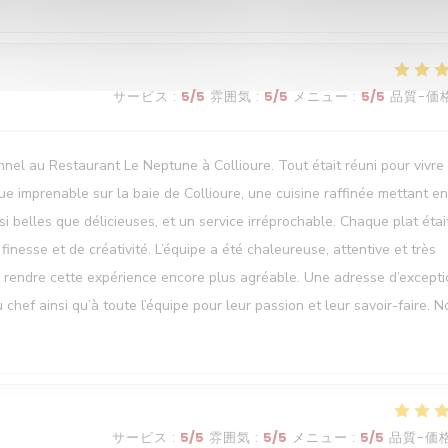
サービス
:
5
/5
雰囲気
:
5
/5
メニュー
:
5
/5
品質-価
l au Restaurant Le Neptune à Collioure. Tout était réuni pour vivre
e imprenable sur la baie de Collioure, une cuisine raffinée mettant en
i belles que délicieuses, et un service irréprochable. Chaque plat étai
nesse et de créativité. L’équipe a été chaleureuse, attentive et très
 à rendre cette expérience encore plus agréable. Une adresse d’except
ef ainsi qu’à toute l’équipe pour leur passion et leur savoir-faire. N
サービス
:
5
/5
雰囲気
:
5
/5
メニュー
:
5
/5
品質-価