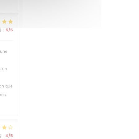
格
:
5
/5
 une
t un
ion que
ous
格
:
4
/5