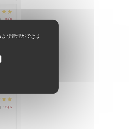
格
:
5
/5
および管理ができま
格
:
3
/5
格
:
5
/5