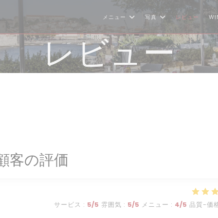
メニュー
写真
レビュー
WI
レビュー
顧客の評価
サービス
:
5
/5
雰囲気
:
5
/5
メニュー
:
4
/5
品質-価