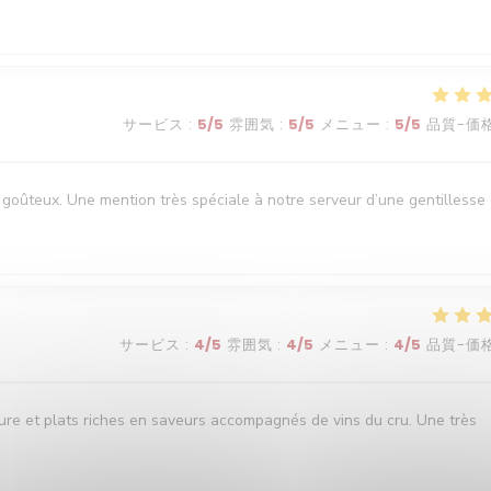
サービス
:
5
/5
雰囲気
:
5
/5
メニュー
:
5
/5
品質-価
goûteux. Une mention très spéciale à notre serveur d’une gentillesse 
サービス
:
4
/5
雰囲気
:
4
/5
メニュー
:
4
/5
品質-価
oure et plats riches en saveurs accompagnés de vins du cru. Une très