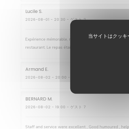
Lucile
S
2026-08-01
- 20:30 - ゲスト 2
当サイトはクッキ
Expérience mémorable, nous avons été servi par said q
restaurant. Le repas était esquis avec différentes saveu
Armand
E
2026-08-02
- 20:00 - ゲスト 5
BERNARD
M
2026-08-02
- 19:00 - ゲスト 7
Staff and service were excellent , Good humoured , help