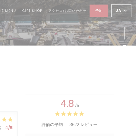
((新しいウィンドウで開きます))
((新しいウィンドウで開きます))
JA
NE MENU
GIFT SHOP
アクセス/お問い合わせ
予約
Fa
Twi
Ins
4.8
/5
評価の平均 —
3622 レビュー
格
:
4
/5