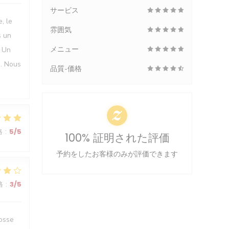
サービス
, le
雰囲気
s un
メニュー
. Un
g. Nous
品質-価格
格
:
5
/5
100% 証明された評価
予約をしたお客様のみが評価できます
格
:
3
/5
rosse