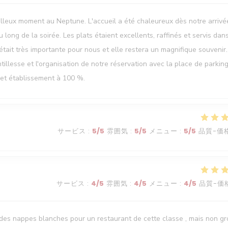
lleux moment au Neptune. L'accueil a été chaleureux dès notre arrivée
 long de la soirée. Les plats étaient excellents, raffinés et servis dan
tait très importante pour nous et elle restera un magnifique souvenir
ntillesse et l'organisation de notre réservation avec la place de parkin
et établissement à 100 %.
サービス
:
5
/5
雰囲気
:
5
/5
メニュー
:
5
/5
品質-価
サービス
:
4
/5
雰囲気
:
4
/5
メニュー
:
4
/5
品質-価
it des nappes blanches pour un restaurant de cette classe , mais non g