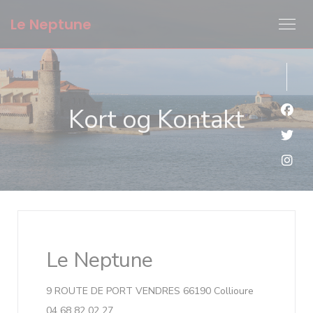
CCookie-styringspanel
Le Neptune
Kort og Kontakt
Faceb
Twitt
Insta
Le Neptune
((åbner i et n
9 ROUTE DE PORT VENDRES 66190 Collioure
04 68 82 02 27