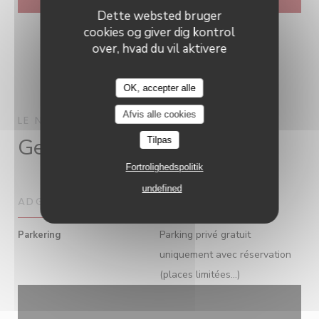
Dette websted bruger
cookies og giver dig kontrol
over, hvad du vil aktivere
OK, accepter alle
Le Neptune
Afvis alle cookies
LE NEPTUNE
COLLIOURE
Generel information
Tilpas
Fortrolighedspolitik
undefined
ADGANG
Parking privé gratuit
Parkering
uniquement avec réservation
(places limitées...)