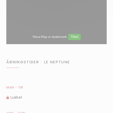
Waze Map er deaktiveret.
Tillad
ÅBNINGSTIDER
LE NEPTUNE
MAN
-
TIR
Lukket