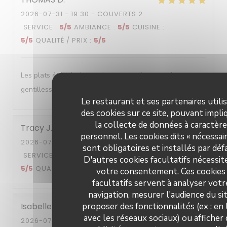
2026-07-31
- 19:30 - COUVERTS 2
SERVICE
:
5
/5
AMBIANCE
:
5
/5
CUISINE
:
5
/5
QUALITÉ / PRIX
:
5
/5
Les plats été très bon et le serveur d'une extrême
gentillesse j'y reviendrai avec grand plaisir
Le restaurant et ses partenaires utili
des cookies sur ce site, pouvant impli
la collecte de données à caractère
Tracy
J
personnel. Les cookies dits « nécessair
2026-07-28
- 13:00 - COUVERTS 2
sont obligatoires et installés par déf
SERVICE
:
5
/5
AMBIANCE
:
5
/5
CUISINE
:
D'autres cookies facultatifs nécessit
5
/5
QUALITÉ / PRIX
:
5
/5
votre consentement. Ces cookies
facultatifs servent à analyser votr
navigation, mesurer l'audience du sit
proposer des fonctionnalités (ex : en 
Isabelle
R
avec les réseaux sociaux) ou afficher
2026-07-29
- 13:30 - COUVERTS 6