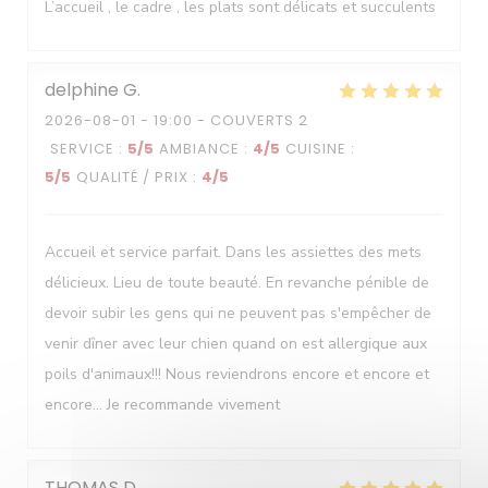
Le Neptune
L’accueil , le cadre , les plats sont délicats et succulents
delphine
G
2026-08-01
- 19:00 - COUVERTS 2
SERVICE
:
5
/5
AMBIANCE
:
4
/5
CUISINE
:
5
/5
QUALITÉ / PRIX
:
4
/5
Accueil et service parfait. Dans les assiettes des mets
délicieux. Lieu de toute beauté. En revanche pénible de
devoir subir les gens qui ne peuvent pas s'empêcher de
venir dîner avec leur chien quand on est allergique aux
poils d'animaux!!! Nous reviendrons encore et encore et
encore... Je recommande vivement
THOMAS
D