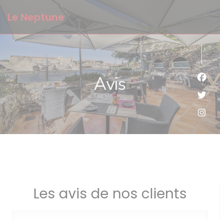
Personnalisation de vos choix en matière de cookies
Le Neptune
Avis
Face
Twit
Inst
Les avis de nos clients