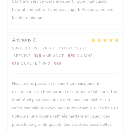
Staff and service were excellent , Good humoured ,
helpful and polite . Food was superb Presentation and
location fabulous.
Anthony
C
2026-08-02
- 20:30 - COUVERTS 2
SERVICE
:
5
/5
AMBIANCE
:
5
/5
CUISINE
:
5
/5
QUALITÉ / PRIX
:
5
/5
Nous avons passé un moment tout simplement
exceptionnel au Restaurant Le Neptune à Collioure. Tout
était réuni pour vivre une expérience inoubliable : un
cadre magnifique avec une vue imprenable sur la baie de
Collioure, une cuisine raffinée mettant en valeur des
produits de grande qualité, des assiettes aussi belles