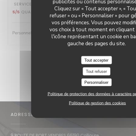
publicités ou contenus personnalisé
SERVICE
:
5
/5
AMBIANCE
:
5
/5
CUISINE
:
Cliquez sur « Tout accepter », « To
5
/5
QUALITÉ / PRIX
:
5
/5
refuser » ou « Personnaliser » pour g
vos préférences. Vous pouvez modif
vos choix à tout moment en cliquant
Personnel très accueillant- A l'écoute- excellent repas
l'icône représentant un cookie en ba
gauche des pages du site.
1
2
3
Tout accepter
Tout refuser
Personnaliser
Politique de protection des données à caractère p
Politique de gestion des cookies
ADRESSE
((ouvre une nouv
9 ROUTE DE PORT VENDRES 66190 Collioure