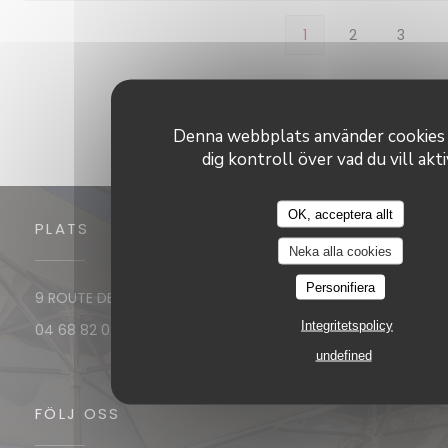
1
2
3
Denna webbplats använder cookies
dig kontroll över vad du vill akt
OK, acceptera allt
PLATS
Neka alla cookies
Personifiera
((öppnas i ett ny
9 ROUTE DE PORT VENDRES 66190 Collioure
Integritetspolicy
04 68 82 02 27
undefined
FÖLJ OSS