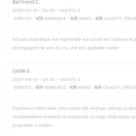
Bertrand
C
2026-07-31
- 20:00 - GUESTS 2
SERVICE
:
4
/5
AMBIENCE
:
4
/5
MENU
:
4
/5
QUALITY_PRIC
Accueil chaleureux, vue imprenable sur la baie de Collioure et 
accompagnés de vins du cru. Une très agréable soirée!
Lucile
S
2026-08-01
- 20:30 - GUESTS 2
SERVICE
:
5
/5
AMBIENCE
:
5
/5
MENU
:
5
/5
QUALITY_PRIC
Expérience mémorable, nous avons été servi par said qui a rép
recommandons vivement ce restaurant. Le repas était esquis av
proposées. A refaire