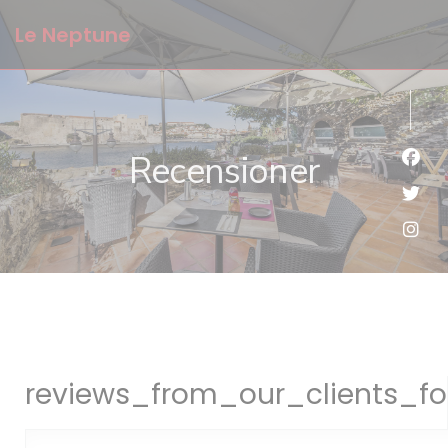
Cookie- hanteringspanel
Le Neptune
Recensioner
Faceb
Twitt
Insta
reviews_from_our_clients_fo