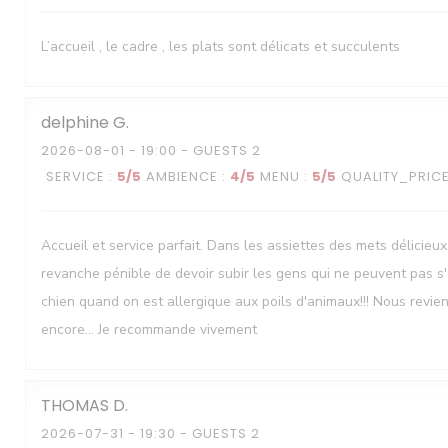
L’accueil , le cadre , les plats sont délicats et succulents
delphine
G
Le Neptune
2026-08-01
- 19:00 - GUESTS 2
SERVICE
:
5
/5
AMBIENCE
:
4
/5
MENU
:
5
/5
QUALITY_PRIC
Accueil et service parfait. Dans les assiettes des mets délicieux
revanche pénible de devoir subir les gens qui ne peuvent pas s
chien quand on est allergique aux poils d'animaux!!! Nous revie
encore... Je recommande vivement
THOMAS
D
2026-07-31
- 19:30 - GUESTS 2