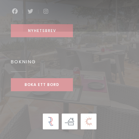
Facebook ((öppnas i ett nytt fönster))
Twitter ((öppnas i ett nytt fönster))
Instagram ((öppnas i ett nytt fön
NYHETSBREV
BOKNING
BOKA ETT BORD