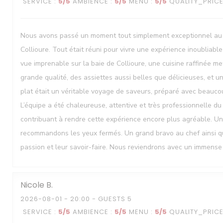
SERVICE
:
5
/5
AMBIENCE
:
5
/5
MENU
:
5
/5
QUALITY_PRIC
Nous avons passé un moment tout simplement exceptionnel au
Collioure. Tout était réuni pour vivre une expérience inoubliabl
vue imprenable sur la baie de Collioure, une cuisine raffinée me
grande qualité, des assiettes aussi belles que délicieuses, et u
plat était un véritable voyage de saveurs, préparé avec beaucou
L’équipe a été chaleureuse, attentive et très professionnelle du 
contribuant à rendre cette expérience encore plus agréable. U
recommandons les yeux fermés. Un grand bravo au chef ainsi qu’
passion et leur savoir-faire. Nous reviendrons avec un immense p
Nicole
B
2026-08-01
- 20:00 - GUESTS 5
SERVICE
:
5
/5
AMBIENCE
:
5
/5
MENU
:
5
/5
QUALITY_PRIC