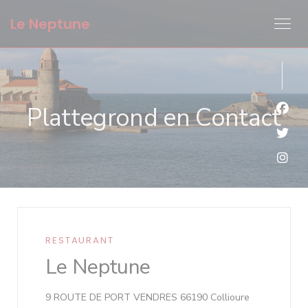
Cookies beheer paneel
Le Neptune
Plattegrond en Contact
Face
Twit
Inst
RESTAURANT
Le Neptune
((opent in ee
9 ROUTE DE PORT VENDRES 66190 Collioure