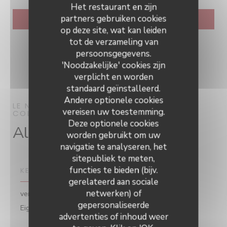
Het restaurant en zijn
partners gebruiken cookies
op deze site, wat kan leiden
tot de verzameling van
persoonsgegevens.
'Noodzakelijke' cookies zijn
verplicht en worden
standaard geïnstalleerd.
Andere optionele cookies
LE NEPTUNE
RESTAURANT
vereisen uw toestemming.
COLLIOURE
Deze optionele cookies
Algemene informatie
worden gebruikt om uw
navigatie te analyseren, het
sitepubliek te meten,
functies te bieden (bijv.
KEUKEN
gerelateerd aan sociale
netwerken) of
vers product, Menu Vegetarisch, Produits de saison,
gepersonaliseerde
Le Neptune
Eigengemaakt, Traditionele keuken
advertenties of inhoud weer