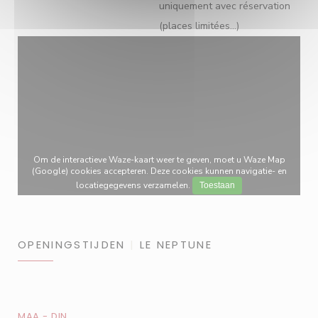
uniquement avec réservation
(places limitées...)
Om de interactieve Waze-kaart weer te geven, moet u Waze Map
(Google) cookies accepteren. Deze cookies kunnen navigatie- en
locatiegegevens verzamelen.
Toestaan
OPENINGSTIJDEN
LE NEPTUNE
MAA
-
DIN