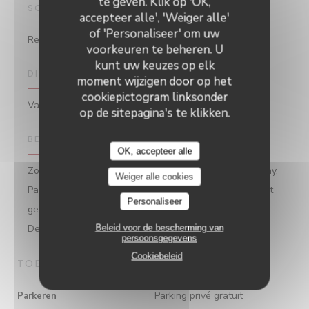
te geven. Klik op 'OK,
SOORT BEDRIJF
accepteer alle', 'Weiger alle'
of 'Personaliseer' om uw
Restaurant
voorkeuren te beheren. U
kunt uw keuzes op elk
DIENSTEN
moment wijzigen door op het
cookiepictogram linksonder
Valet / privéparkeerplaats
op de sitepagina's te klikken.
BETAALMETHODEN
OK, accepteer alle
Zonder contact, Eurocard / Mastercard, Amex, Apple Pay,
Weiger alle cookies
Paiement Sans ContactPaiement Sans Contact, Contant
Personaliseer
geld, Visa, Vakantiecheques, American Express,
Debetkaart
Beleid voor de bescherming van
persoonsgegevens
Cookiebeleid
TOEGANG
Parking privé gratuit
Parkeren