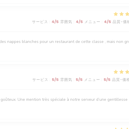
サービス
:
4
/5
雰囲気
:
4
/5
メニュー
:
4
/5
品質-価
it des nappes blanches pour un restaurant de cette classe , mais non g
サービス
:
5
/5
雰囲気
:
5
/5
メニュー
:
5
/5
品質-価
goûteux. Une mention très spéciale à notre serveur d’une gentillesse 