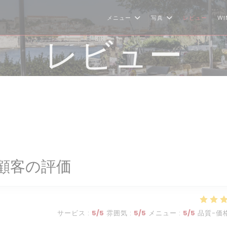
メニュー
写真
レビュー
WI
レビュー
顧客の評価
サービス
:
5
/5
雰囲気
:
5
/5
メニュー
:
5
/5
品質-価