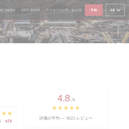
((新しいウィンドウで開きます))
((新しいウィンドウで開きます))
JA
NE MENU
GIFT SHOP
アクセス/お問い合わせ
予約
Fa
Twi
Ins
4.8
/5
評価の平均 —
3622 レビュー
格
:
5
/5