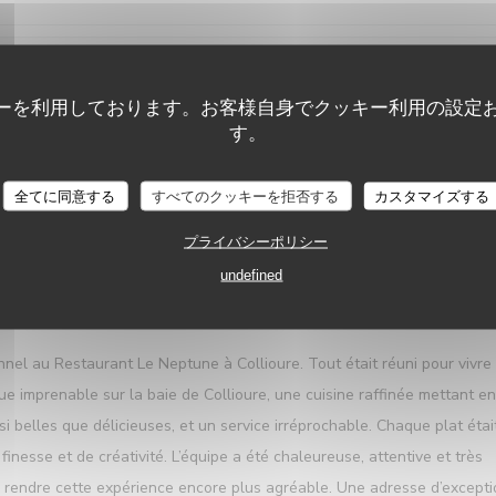
サービス
:
5
/5
雰囲気
:
5
/5
メニュー
:
5
/5
品質-価
ーを利用しております。お客様自身でクッキー利用の設定
す。
ful and polite . Food was superb Presentation and location fabulous.
Le Neptune
全てに同意する
すべてのクッキーを拒否する
カスタマイズする
プライバシーポリシー
undefined
サービス
:
5
/5
雰囲気
:
5
/5
メニュー
:
5
/5
品質-価
l au Restaurant Le Neptune à Collioure. Tout était réuni pour vivre
e imprenable sur la baie de Collioure, une cuisine raffinée mettant en
i belles que délicieuses, et un service irréprochable. Chaque plat étai
nesse et de créativité. L’équipe a été chaleureuse, attentive et très
 à rendre cette expérience encore plus agréable. Une adresse d’except