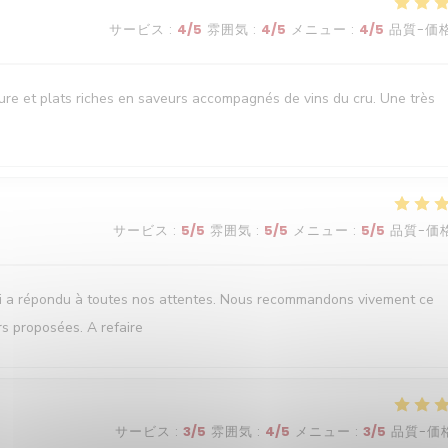
サービス
:
4
/5
雰囲気
:
4
/5
メニュー
:
4
/5
品質-価
oure et plats riches en saveurs accompagnés de vins du cru. Une très
サービス
:
5
/5
雰囲気
:
5
/5
メニュー
:
5
/5
品質-価
ui a répondu à toutes nos attentes. Nous recommandons vivement ce
rs proposées. A refaire
サービス
:
3
/5
雰囲気
:
4
/5
メニュー
:
3
/5
品質-価