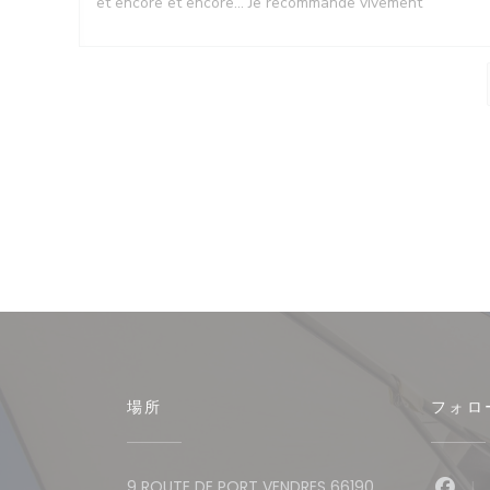
et encore et encore... Je recommande vivement
場所
フォロ
9 ROUTE DE PORT VENDRES 66190