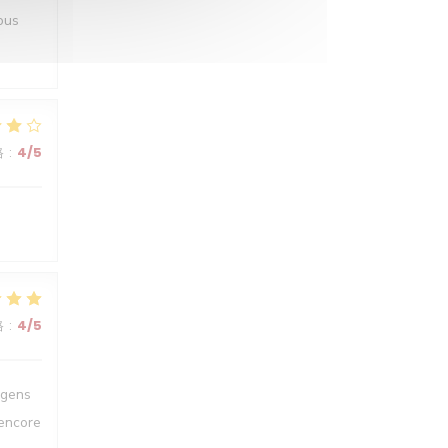
ous
格
:
4
/5
格
:
4
/5
 gens
 encore