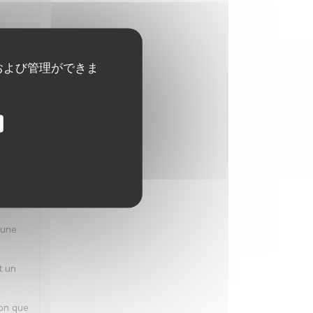
格
:
5
/5
および管理ができま
格
:
5
/5
 une
t un
ion que