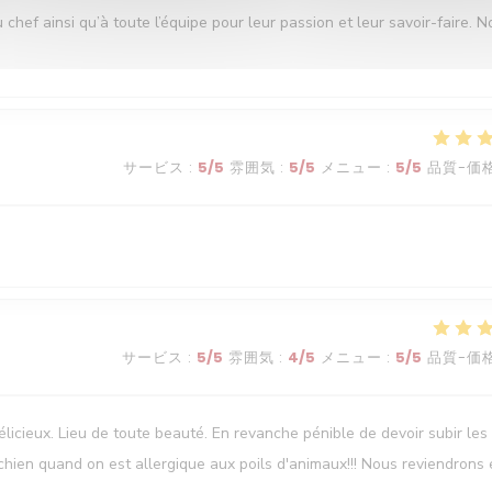
ef ainsi qu’à toute l’équipe pour leur passion et leur savoir-faire. N
サービス
:
5
/5
雰囲気
:
5
/5
メニュー
:
5
/5
品質-価
サービス
:
5
/5
雰囲気
:
4
/5
メニュー
:
5
/5
品質-価
élicieux. Lieu de toute beauté. En revanche pénible de devoir subir les
chien quand on est allergique aux poils d'animaux!!! Nous reviendrons