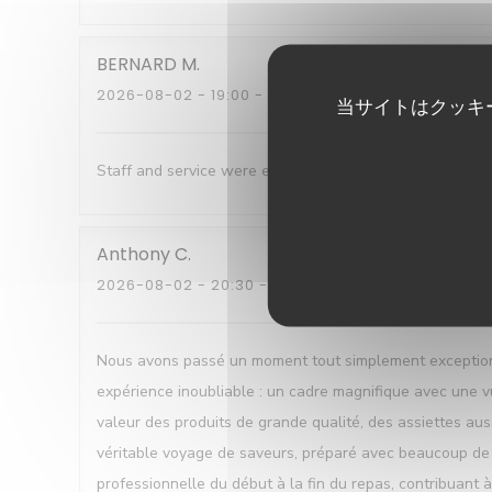
BERNARD
M
2026-08-02
- 19:00 - ゲスト 7
当サイトはクッキ
Staff and service were excellent , Good humoured , help
Anthony
C
2026-08-02
- 20:30 - ゲスト 2
Nous avons passé un moment tout simplement exceptionne
expérience inoubliable : un cadre magnifique avec une vu
valeur des produits de grande qualité, des assiettes auss
véritable voyage de saveurs, préparé avec beaucoup de fi
professionnelle du début à la fin du repas, contribuant