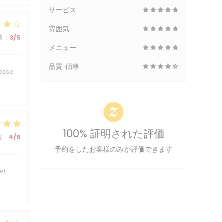
サービス
雰囲気
格
:
3
/5
メニュー
品質-価格
rosse
100% 証明された評価
格
:
4
/5
予約をしたお客様のみが評価できます
et