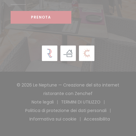
PRENOTA
© 2026 Le Neptune — Creazione del sito internet
((apre una nuova fi
ristorante con
Zenchef
Note legali
TERMINI DI UTILIZZO
((apre una nuova finestra))
((apre una nuova finest
Politica di protezione dei dati personali
((apre una nuova finestra))
Informativa sui cookie
Accessibilita
((apre una nuova finestra))
((apre una nuova 