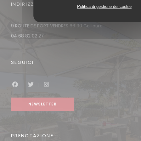
INDIRIZZO
Politica di gestione dei cookie
((apre una nuova
9 ROUTE DE PORT VENDRES 66190 Collioure
04 68 82 02 27
SEGUICI
Facebook ((apre una nuova finestra))
Twitter ((apre una nuova finestra))
Instagram ((apre una nuova fines
NEWSLETTER
PRENOTAZIONE