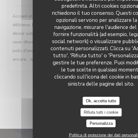
predefinita. Altri cookies opziona
richiedono il tuo consenso. Questi c
Accueil et service parfait. Dans les assiettes des mets
opzionali servono per analizzare la
délicieux. Lieu de toute beauté. En revanche pénible de
navigazione, misurare l'audience del 
devoir subir les gens qui ne peuvent pas s'empêcher de
fornire funzionalità (ad esempio, lega
social network) o visualizzare pubbli
venir dîner avec leur chien quand on est allergique aux
contenuti personalizzati. Clicca su 'A
poils d'animaux!!! Nous reviendrons encore et encore et
tutto', 'Rifiuta tutto' o 'Personalizz
encore... Je recommande vivement
gestire le tue preferenze. Puoi modif
le tue scelte in qualsiasi momen
cliccando sull'icona del cookie in ba
1
2
3
sinistra delle pagine del sito.
Ok, accetta tutto
Rifiuta tutti i cookie
Personalizza
Politica di protezione dei dati personali