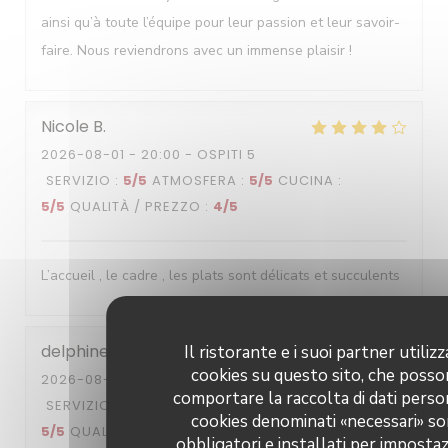
ainsi qu’à toute l’équipe pour leur passion et leur savoir-
faire. Nous reviendrons avec un immense plaisir !
Nicole
B
2026-08-01
- 20:00 - OSPITI 5
SERVIZIO
:
5
/5
ATMOSFERA
:
5
/5
CUCINA
:
5
/5
QUALITÀ / PREZZO
:
4
/5
L’accueil , le cadre , les plats sont délicats et succulents
delphine
G
Il ristorante e i suoi partner utiliz
cookies su questo sito, che poss
2026-08-01
- 19:00 - OSPITI 2
comportare la raccolta di dati persona
SERVIZIO
:
5
/5
ATMOSFERA
:
4
/5
CUCINA
:
cookies denominati «necessari» s
5
/5
QUALITÀ / PREZZO
:
4
/5
obbligatori e installati per imposta