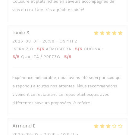
Collioure et plats riches en saveurs accompagnés de
vins du cru. Une très agréable soirée!
Lucile
S
2026-08-01
- 20:30 - OSPITI 2
SERVIZIO
:
5
/5
ATMOSFERA
:
5
/5
CUCINA
:
5
/5
QUALITÀ / PREZZO
:
5
/5
Expérience mémorable, nous avons été servi par said qui
a répondu à toutes nos attentes. Nous recommandons
vivement ce restaurant. Le repas était esquis avec
différentes saveurs proposées. A refaire
Armand
E
2026-08-02
- 20:00 - OSPITI 5