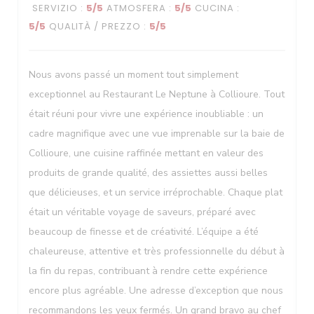
SERVIZIO
:
5
/5
ATMOSFERA
:
5
/5
CUCINA
:
Le Neptune
5
/5
QUALITÀ / PREZZO
:
5
/5
Nous avons passé un moment tout simplement
exceptionnel au Restaurant Le Neptune à Collioure. Tout
était réuni pour vivre une expérience inoubliable : un
cadre magnifique avec une vue imprenable sur la baie de
Collioure, une cuisine raffinée mettant en valeur des
produits de grande qualité, des assiettes aussi belles
que délicieuses, et un service irréprochable. Chaque plat
était un véritable voyage de saveurs, préparé avec
beaucoup de finesse et de créativité. L’équipe a été
chaleureuse, attentive et très professionnelle du début à
la fin du repas, contribuant à rendre cette expérience
encore plus agréable. Une adresse d’exception que nous
recommandons les yeux fermés. Un grand bravo au chef