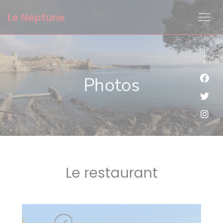
Personnalisation de vos choix en matière de cookies
Le Neptune
Photos
Face
Twit
Inst
Le restaurant