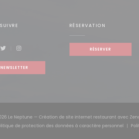
SUIVRE
RÉSERVATION
RÉSERVER
book ((ouvre une nouvelle fenêtre))
Twitter ((ouvre une nouvelle fenêtre))
Instagram ((ouvre une nouvelle fenêtre))
NEWSLETTER
026 Le Neptune — Création de site internet restaurant avec
Zen
litique de protection des données à caractère personnel
Pol
e fenêtre))
e une nouvelle fenêtre))
((ouvre une nouvelle fenêtre))