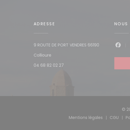
ADRESSE
NOUS 
9 ROUTE DE PORT VENDRES 66190
Face
((ouvre une nouvelle fenêtre))
Collioure
04 68 82 02 27
© 2
Mentions légales
CGU
Po
((ouvre une nouvell
((ouvr