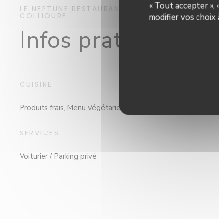
« Tout accepter »,
LE NEPTUNE
RESTAURANT
COLLIOURE
modifier vos choix
Infos pratiques
CUISINE
Produits frais, Menu Végétarien, Produits de saison, Fait ma
SERVICES
Voiturier / Parking privé