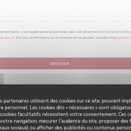
a consommation, il est rappelé que le consommateur peut user de son droit à s'inscrire sur la list
ctel.gouv.fr
. Pour plus d'informations sur le traitement de vos données, consultez notre
politique 
s partenaires utilisent des cookies sur ce site, pouvant impl
e personnel. Les cookies dits « nécessaires » sont obligatoir
 cookies facultatifs nécessitent votre consentement. Ces co
votre navigation, mesurer l'audience du site, proposer des f
seaux sociaux) ou afficher des publicités ou contenus person