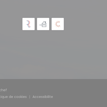
((ouvre une nouvelle fenêtre))
chef
itique de cookies
Accessibilite
((ouvre une nouvelle fenêtre))
((ouvre une nouvelle fenêtre))