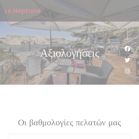
Πίνακας διαχείρισης "Μπισκότων" (Cookies)
Le Neptune
Αξιολογήσεις
Face
Twit
Inst
Οι βαθμολογίες πελατών μας