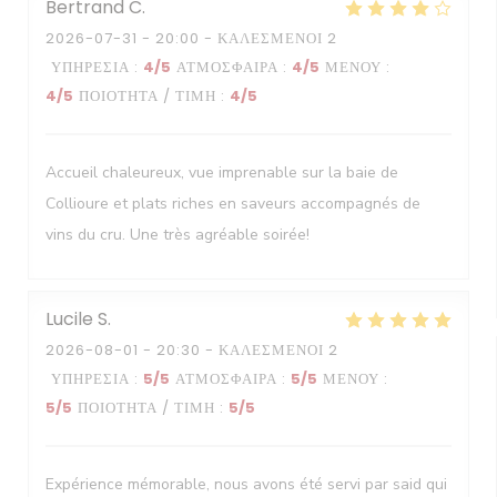
Bertrand
C
2026-07-31
- 20:00 - ΚΑΛΕΣΜΈΝΟΙ 2
ΥΠΗΡΕΣΊΑ
:
4
/5
ΑΤΜΌΣΦΑΙΡΑ
:
4
/5
ΜΕΝΟΎ
:
4
/5
ΠΟΙΌΤΗΤΑ / ΤΙΜΉ
:
4
/5
Accueil chaleureux, vue imprenable sur la baie de
Collioure et plats riches en saveurs accompagnés de
vins du cru. Une très agréable soirée!
Lucile
S
2026-08-01
- 20:30 - ΚΑΛΕΣΜΈΝΟΙ 2
ΥΠΗΡΕΣΊΑ
:
5
/5
ΑΤΜΌΣΦΑΙΡΑ
:
5
/5
ΜΕΝΟΎ
:
5
/5
ΠΟΙΌΤΗΤΑ / ΤΙΜΉ
:
5
/5
Expérience mémorable, nous avons été servi par said qui