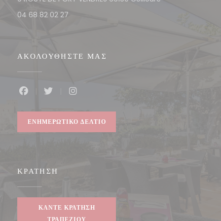
04 68 82 02 27
ΑΚΟΛΟΥΘΉΣΤΕ ΜΑΣ
Facebook ((ανοίγει σε νέο παράθυρο))
Twitter ((ανοίγει σε νέο παράθυρο))
Instagram ((ανοίγει σε νέο παράθυρο
ΕΝΗΜΕΡΩΤΙΚΌ ΔΕΛΤΊΟ
ΚΡΆΤΗΣΗ
ΚΆΝΤΕ ΚΡΆΤΗΣΗ
ΤΡΑΠΕΖΙΟΎ