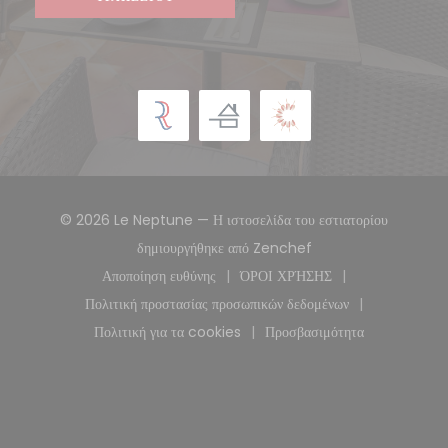
© 2026 Le Neptune — Η ιστοσελίδα του εστιατορίου
((ανοίγει σε νέο παρά
δημιουργήθηκε από
Zenchef
Αποποίηση ευθύνης
ΌΡΟΙ ΧΡΉΣΗΣ
((ανοίγει σε νέο παράθυρο))
((ανοίγει σε νέο παράθυρ
Πολιτική προστασίας προσωπικών δεδομένων
((ανοίγει σε νέο παράθυρο))
Πολιτική για τα cookies
Προσβασιμότητα
((ανοίγει σε νέο παράθυρο))
((ανοίγει σε νέο παρά