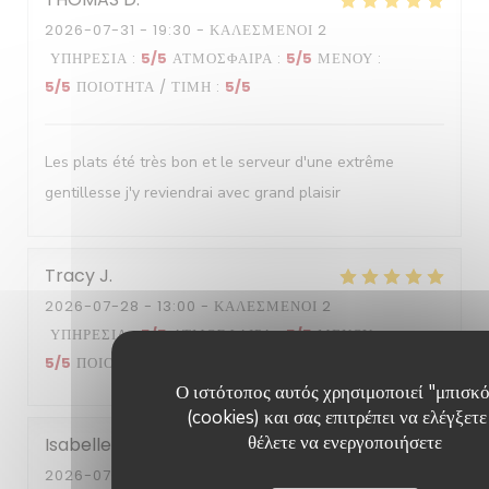
2026-07-31
- 19:30 - ΚΑΛΕΣΜΈΝΟΙ 2
ΥΠΗΡΕΣΊΑ
:
5
/5
ΑΤΜΌΣΦΑΙΡΑ
:
5
/5
ΜΕΝΟΎ
:
5
/5
ΠΟΙΌΤΗΤΑ / ΤΙΜΉ
:
5
/5
Les plats été très bon et le serveur d'une extrême
gentillesse j'y reviendrai avec grand plaisir
Tracy
J
2026-07-28
- 13:00 - ΚΑΛΕΣΜΈΝΟΙ 2
ΥΠΗΡΕΣΊΑ
:
5
/5
ΑΤΜΌΣΦΑΙΡΑ
:
5
/5
ΜΕΝΟΎ
:
5
/5
ΠΟΙΌΤΗΤΑ / ΤΙΜΉ
:
5
/5
Ο ιστότοπος αυτός χρησιμοποιεί "μπισκ
(cookies) και σας επιτρέπει να ελέγξετε
θέλετε να ενεργοποιήσετε
Isabelle
R
2026-07-29
- 13:30 - ΚΑΛΕΣΜΈΝΟΙ 6