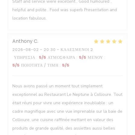
Staff and service were excellent , Good humoured ,
helpful and polite . Food was superb Presentation and
location fabulous.
Anthony
C
2026-08-02
- 20:30 - ΚΑΛΕΣΜΈΝΟΙ 2
ΥΠΗΡΕΣΊΑ
:
5
/5
ΑΤΜΌΣΦΑΙΡΑ
:
5
/5
ΜΕΝΟΎ
:
5
/5
ΠΟΙΌΤΗΤΑ / ΤΙΜΉ
:
5
/5
Nous avons passé un moment tout simplement
exceptionnel au Restaurant Le Neptune à Collioure. Tout
était réuni pour vivre une expérience inoubliable : un
cadre magnifique avec une vue imprenable sur la baie de
Collioure, une cuisine raffinée mettant en valeur des
produits de grande qualité, des assiettes aussi belles