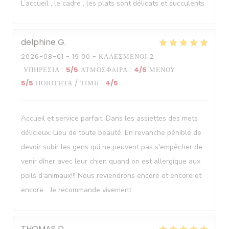
Le Neptune
L’accueil , le cadre , les plats sont délicats et succulents
delphine
G
2026-08-01
- 19:00 - ΚΑΛΕΣΜΈΝΟΙ 2
ΥΠΗΡΕΣΊΑ
:
5
/5
ΑΤΜΌΣΦΑΙΡΑ
:
4
/5
ΜΕΝΟΎ
:
5
/5
ΠΟΙΌΤΗΤΑ / ΤΙΜΉ
:
4
/5
Accueil et service parfait. Dans les assiettes des mets
délicieux. Lieu de toute beauté. En revanche pénible de
devoir subir les gens qui ne peuvent pas s'empêcher de
venir dîner avec leur chien quand on est allergique aux
poils d'animaux!!! Nous reviendrons encore et encore et
encore... Je recommande vivement
THOMAS
D