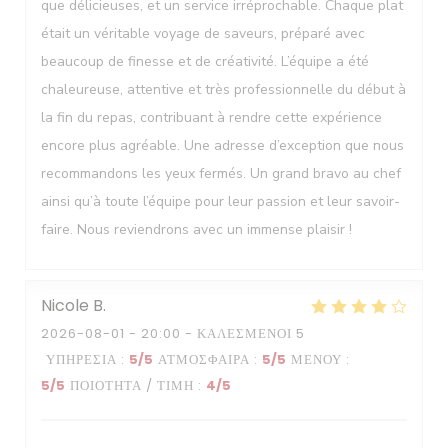
que délicieuses, et un service irréprochable. Chaque plat
était un véritable voyage de saveurs, préparé avec
beaucoup de finesse et de créativité. L’équipe a été
chaleureuse, attentive et très professionnelle du début à
la fin du repas, contribuant à rendre cette expérience
encore plus agréable. Une adresse d’exception que nous
recommandons les yeux fermés. Un grand bravo au chef
ainsi qu’à toute l’équipe pour leur passion et leur savoir-
faire. Nous reviendrons avec un immense plaisir !
Nicole
B
2026-08-01
- 20:00 - ΚΑΛΕΣΜΈΝΟΙ 5
ΥΠΗΡΕΣΊΑ
:
5
/5
ΑΤΜΌΣΦΑΙΡΑ
:
5
/5
ΜΕΝΟΎ
:
5
/5
ΠΟΙΌΤΗΤΑ / ΤΙΜΉ
:
4
/5