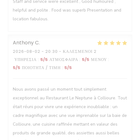
Staff and service were excellent , Good humoured ,
helpful and polite . Food was superb Presentation and
location fabulous.
Anthony
C
2026-08-02
- 20:30 - ΚΑΛΕΣΜΈΝΟΙ 2
ΥΠΗΡΕΣΊΑ
:
5
/5
ΑΤΜΌΣΦΑΙΡΑ
:
5
/5
ΜΕΝΟΎ
:
5
/5
ΠΟΙΌΤΗΤΑ / ΤΙΜΉ
:
5
/5
Nous avons passé un moment tout simplement
exceptionnel au Restaurant Le Neptune à Collioure. Tout
était réuni pour vivre une expérience inoubliable : un
cadre magnifique avec une vue imprenable sur la baie de
Collioure, une cuisine raffinée mettant en valeur des
produits de grande qualité, des assiettes aussi belles