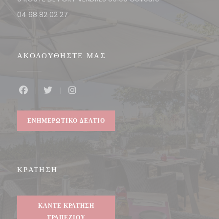
04 68 82 02 27
ΑΚΟΛΟΥΘΉΣΤΕ ΜΑΣ
Facebook ((ανοίγει σε νέο παράθυρο))
Twitter ((ανοίγει σε νέο παράθυρο))
Instagram ((ανοίγει σε νέο παράθυρο
ΕΝΗΜΕΡΩΤΙΚΌ ΔΕΛΤΊΟ
ΚΡΆΤΗΣΗ
ΚΆΝΤΕ ΚΡΆΤΗΣΗ
ΤΡΑΠΕΖΙΟΎ