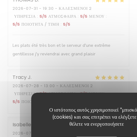
2026-07-31
- 19:30 - ΚΑΛΕΣΜΈΝΟΙ 2
ΥΠΗΡΕΣΊΑ
:
5
/5
ΑΤΜΌΣΦΑΙΡΑ
:
5
/5
ΜΕΝΟΎ
:
5
/5
ΠΟΙΌΤΗΤΑ / ΤΙΜΉ
:
5
/5
Les plats été très bon et le serveur d'une extrême
gentillesse j'y reviendrai avec grand plaisir
Tracy
J
2026-07-28
- 13:00 - ΚΑΛΕΣΜΈΝΟΙ 2
ΥΠΗΡΕΣΊΑ
:
5
/5
ΑΤΜΌΣΦΑΙΡΑ
:
5
/5
ΜΕΝΟΎ
:
5
/5
ΠΟΙΌΤΗΤΑ / ΤΙΜΉ
:
5
/5
Ο ιστότοπος αυτός χρησιμοποιεί "μπισκ
(cookies) και σας επιτρέπει να ελέγξετε
θέλετε να ενεργοποιήσετε
Isabelle
R
2026-07-29
- 13:30 - ΚΑΛΕΣΜΈΝΟΙ 6