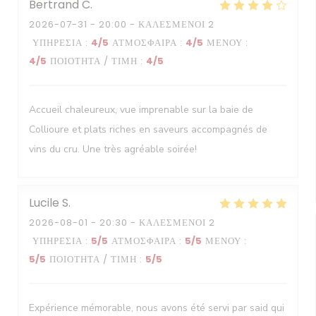
Bertrand
C
2026-07-31
- 20:00 - ΚΑΛΕΣΜΈΝΟΙ 2
ΥΠΗΡΕΣΊΑ
:
4
/5
ΑΤΜΌΣΦΑΙΡΑ
:
4
/5
ΜΕΝΟΎ
:
4
/5
ΠΟΙΌΤΗΤΑ / ΤΙΜΉ
:
4
/5
Accueil chaleureux, vue imprenable sur la baie de
Collioure et plats riches en saveurs accompagnés de
vins du cru. Une très agréable soirée!
Lucile
S
2026-08-01
- 20:30 - ΚΑΛΕΣΜΈΝΟΙ 2
ΥΠΗΡΕΣΊΑ
:
5
/5
ΑΤΜΌΣΦΑΙΡΑ
:
5
/5
ΜΕΝΟΎ
:
5
/5
ΠΟΙΌΤΗΤΑ / ΤΙΜΉ
:
5
/5
Expérience mémorable, nous avons été servi par said qui