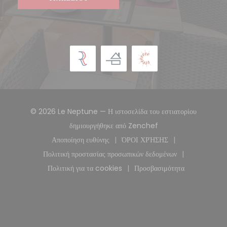
© 2026 Le Neptune — Η ιστοσελίδα του εστιατορίου
((ανοίγει σε νέο παρά
δημιουργήθηκε από
Zenchef
Αποποίηση ευθύνης
ΌΡΟΙ ΧΡΉΣΗΣ
((ανοίγει σε νέο παράθυρο))
((ανοίγει σε νέο παράθυρ
Πολιτική προστασίας προσωπικών δεδομένων
((ανοίγει σε νέο παράθυρο))
Πολιτική για τα cookies
Προσβασιμότητα
((ανοίγει σε νέο παράθυρο))
((ανοίγει σε νέο παρά