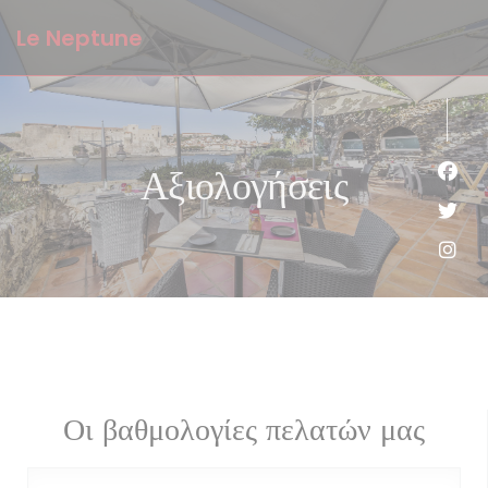
Πίνακας διαχείρισης "Μπισκότων" (Cookies)
Le Neptune
Αξιολογήσεις
Face
Twit
Inst
Οι βαθμολογίες πελατών μας