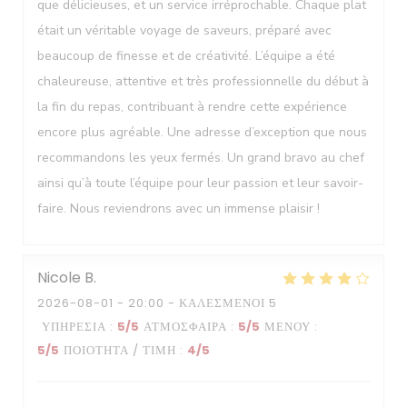
que délicieuses, et un service irréprochable. Chaque plat
était un véritable voyage de saveurs, préparé avec
beaucoup de finesse et de créativité. L’équipe a été
chaleureuse, attentive et très professionnelle du début à
la fin du repas, contribuant à rendre cette expérience
encore plus agréable. Une adresse d’exception que nous
recommandons les yeux fermés. Un grand bravo au chef
ainsi qu’à toute l’équipe pour leur passion et leur savoir-
faire. Nous reviendrons avec un immense plaisir !
Nicole
B
2026-08-01
- 20:00 - ΚΑΛΕΣΜΈΝΟΙ 5
ΥΠΗΡΕΣΊΑ
:
5
/5
ΑΤΜΌΣΦΑΙΡΑ
:
5
/5
ΜΕΝΟΎ
:
5
/5
ΠΟΙΌΤΗΤΑ / ΤΙΜΉ
:
4
/5