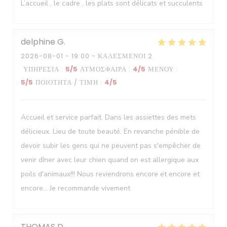
Le Neptune
L’accueil , le cadre , les plats sont délicats et succulents
delphine
G
2026-08-01
- 19:00 - ΚΑΛΕΣΜΈΝΟΙ 2
ΥΠΗΡΕΣΊΑ
:
5
/5
ΑΤΜΌΣΦΑΙΡΑ
:
4
/5
ΜΕΝΟΎ
:
5
/5
ΠΟΙΌΤΗΤΑ / ΤΙΜΉ
:
4
/5
Accueil et service parfait. Dans les assiettes des mets
délicieux. Lieu de toute beauté. En revanche pénible de
devoir subir les gens qui ne peuvent pas s'empêcher de
venir dîner avec leur chien quand on est allergique aux
poils d'animaux!!! Nous reviendrons encore et encore et
encore... Je recommande vivement
THOMAS
D