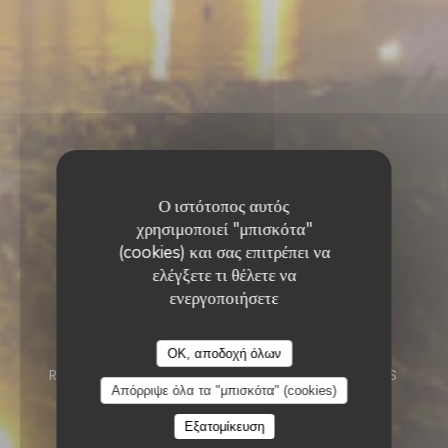
Ο ιστότοπος αυτός
χρησιμοποιεί "μπισκότα"
(cookies) και σας επιτρέπει να
ελέγξετε τι θέλετε να
ενεργοποιήσετε
Le Neptune
Le Neptune
OK, αποδοχή όλων
RESTAURANT
9 ROUTE DE PORT VENDRES
Απόρριψε όλα τα "μπισκότα" (cookies)
66190 COLLIOURE
Εξατομίκευση