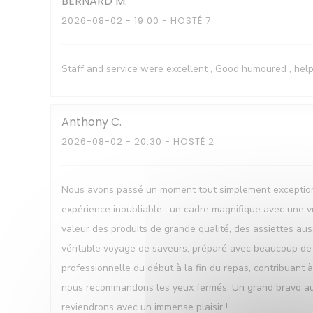
BERNARD
M
2026-08-02
- 19:00 - HOSTÉ 7
Staff and service were excellent , Good humoured , help
Anthony
C
2026-08-02
- 20:30 - HOSTÉ 2
Nous avons passé un moment tout simplement exceptionne
expérience inoubliable : un cadre magnifique avec une vu
valeur des produits de grande qualité, des assiettes auss
véritable voyage de saveurs, préparé avec beaucoup de fi
professionnelle du début à la fin du repas, contribuant
nous recommandons les yeux fermés. Un grand bravo au ch
reviendrons avec un immense plaisir !