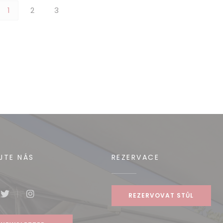
1
2
3
JTE NÁS
REZERVACE
REZERVOVAT STŮL
book ((otevře se v novém okně))
Twitter ((otevře se v novém okně))
Instagram ((otevře se v novém okně))