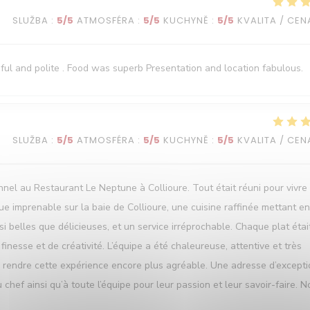
SLUŽBA
:
5
/5
ATMOSFÉRA
:
5
/5
KUCHYNĚ
:
5
/5
KVALITA / CEN
ful and polite . Food was superb Presentation and location fabulous.
SLUŽBA
:
5
/5
ATMOSFÉRA
:
5
/5
KUCHYNĚ
:
5
/5
KVALITA / CEN
l au Restaurant Le Neptune à Collioure. Tout était réuni pour vivre
e imprenable sur la baie de Collioure, une cuisine raffinée mettant en
i belles que délicieuses, et un service irréprochable. Chaque plat étai
nesse et de créativité. L’équipe a été chaleureuse, attentive et très
 à rendre cette expérience encore plus agréable. Une adresse d’except
ef ainsi qu’à toute l’équipe pour leur passion et leur savoir-faire. N