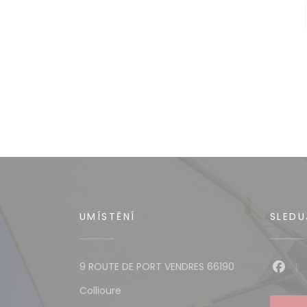
UMÍSTĚNÍ
SLEDU
9 ROUTE DE PORT VENDRES 66190
Face
((otevře se v novém okně))
Collioure