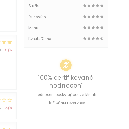
Služba
Atmosféra
Menu
Kvalita/Cena
A
:
5
/5
100% certifikovaná
hodnocení
Hodnocení poskytují pouze klienti,
kteří učinili rezervace
A
:
3
/5