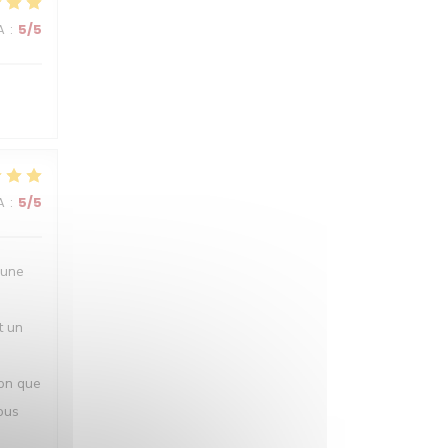
A
:
5
/5
A
:
5
/5
 une
t un
ion que
ous