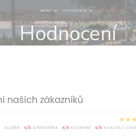
MENU
FOTOGRAFIE
HODNOCENÍ
((O
Hodnocení
í našich zákazníků
SLUŽBA
:
4
/5
ATMOSFÉRA
:
4
/5
KUCHYNĚ
:
4
/5
KVALITA / CEN