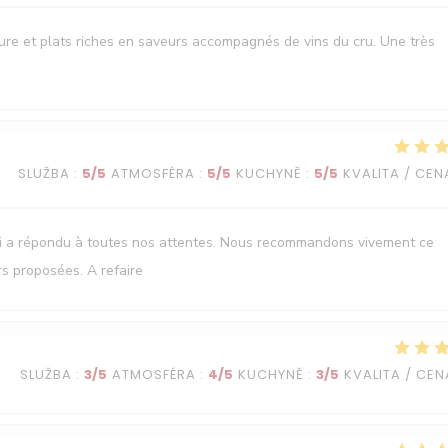
oure et plats riches en saveurs accompagnés de vins du cru. Une très
SLUŽBA
:
5
/5
ATMOSFÉRA
:
5
/5
KUCHYNĚ
:
5
/5
KVALITA / CEN
ui a répondu à toutes nos attentes. Nous recommandons vivement ce
rs proposées. A refaire
SLUŽBA
:
3
/5
ATMOSFÉRA
:
4
/5
KUCHYNĚ
:
3
/5
KVALITA / CEN