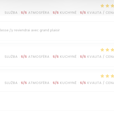
SLUŽBA
:
5
/5
ATMOSFÉRA
:
5
/5
KUCHYNĚ
:
5
/5
KVALITA / CEN
esse j'y reviendrai avec grand plaisir
SLUŽBA
:
5
/5
ATMOSFÉRA
:
5
/5
KUCHYNĚ
:
5
/5
KVALITA / CEN
SLUŽBA
:
5
/5
ATMOSFÉRA
:
5
/5
KUCHYNĚ
:
5
/5
KVALITA / CEN