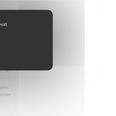
ovat
A
:
4
/5
A
:
4
/5
 gens
 encore