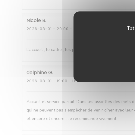
Nicole
B
Tat
2026-08-01
- 20:00 - HOSTÉ 5
L’accueil , le cadre , les plats sont délicats et succulents
delphine
G
2026-08-01
- 19:00 - HOSTÉ 2
Accueil et service parfait. Dans les assiettes des mets d
qui ne peuvent pas s'empêcher de venir dîner avec leur 
et encore et encore... Je recommande vivement