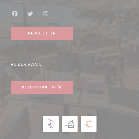
Facebook ((otevře se v novém okně))
Twitter ((otevře se v novém okně))
Instagram ((otevře se v novém o
NEWSLETTER
REZERVACE
REZERVOVAT STŮL