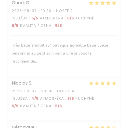
Guedj
G
2026-08-07
- 19:30 - HOSTÉ 2
SLUŽBA
:
5
/5
ATMOSFÉRA
:
5
/5
KUCHYNĚ
:
5
/5
KVALITA / CENA
:
5
/5
Très belle endroit sympathique agréable belle vue,le
personnel au petit soin rien a dire je vous le
recommande...
Nicolas
S
2026-08-07
- 20:00 - HOSTÉ 4
SLUŽBA
:
4
/5
ATMOSFÉRA
:
3
/5
KUCHYNĚ
:
5
/5
KVALITA / CENA
:
5
/5
Véronique
T