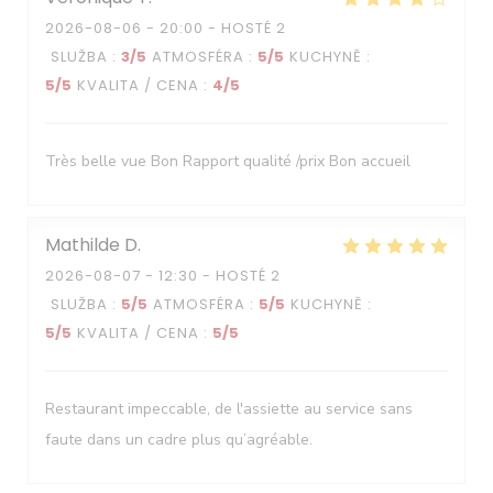
2026-08-06
- 20:00 - HOSTÉ 2
SLUŽBA
:
3
/5
ATMOSFÉRA
:
5
/5
KUCHYNĚ
:
5
/5
KVALITA / CENA
:
4
/5
Très belle vue Bon Rapport qualité /prix Bon accueil
Mathilde
D
2026-08-07
- 12:30 - HOSTÉ 2
SLUŽBA
:
5
/5
ATMOSFÉRA
:
5
/5
KUCHYNĚ
:
5
/5
KVALITA / CENA
:
5
/5
Le Neptune
Restaurant impeccable, de l'assiette au service sans
faute dans un cadre plus qu’agréable.