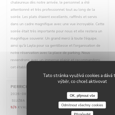
chaleureux dès notre arrivée, le personnel a été
attentionné et très professionnel tout au long de la
soirée. Les plats étaient excellents, raffinés et servis
dans un cadre magnifique avec une vue incroyable. Cette
soirée était très importante pour nous et elle restera un
magnifique souvenir. Un grand merci à toute l'équipe,
ainsi qu'à Layla pour sa gentillesse et l'organisation de
notre réservation avec la place de parking. Nous
reviendrons avec un immense plaisir et recommandons
cet établissement à 100 %.
Tato stránka využívá cookies a dává t
výběr, co chceš aktivovat
PIERRICK
M
2026-08-04
- 20:00 - HOSTÉ 2
OK, přijmout vše
SLUŽBA
:
5
/5
ATMOSFÉRA
:
5
/5
KUCHYNĚ
:
Odmítnout všechny cookies
5
/5
KVALITA / CENA
:
5
/5
Přizpůsobit