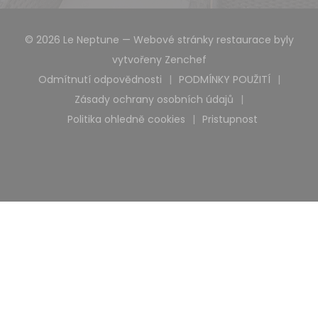
© 2026 Le Neptune — Webové stránky restaurace byly
((otevře se v novém 
vytvořeny
Zenchef
Odmítnutí odpovědnosti
PODMÍNKY POUŽITÍ
((otevře se v novém okně))
((otevře se v n
Zásady ochrany osobních údajů
((otevře se v novém okně))
Politika ohledně cookies
Pristupnost
((otevře se v novém okně))
((otevře se v no