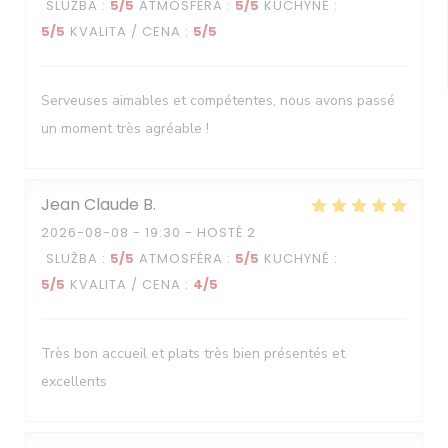
SLUŽBA
:
5
/5
ATMOSFÉRA
:
5
/5
KUCHYNĚ
:
5
/5
KVALITA / CENA
:
5
/5
Serveuses aimables et compétentes, nous avons passé
un moment très agréable !
Jean Claude
B
2026-08-08
- 19:30 - HOSTÉ 2
SLUŽBA
:
5
/5
ATMOSFÉRA
:
5
/5
KUCHYNĚ
:
5
/5
KVALITA / CENA
:
4
/5
Très bon accueil et plats très bien présentés et
excellents