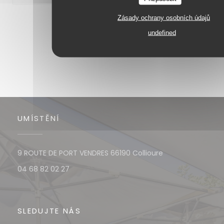
Zásady ochrany osobních údajů
1
2
3
undefined
UMÍSTĚNÍ
((otevře se v no
9 ROUTE DE PORT VENDRES 66190 Collioure
04 68 82 02 27
SLEDUJTE NÁS