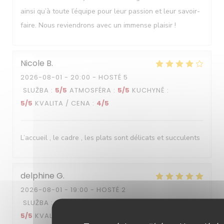
ainsi qu’à toute l’équipe pour leur passion et leur savoir-
faire. Nous reviendrons avec un immense plaisir !
Nicole
B
2026-08-01
- 20:00 - HOSTÉ 5
SLUŽBA
:
5
/5
ATMOSFÉRA
:
5
/5
KUCHYNĚ
:
5
/5
KVALITA / CENA
:
4
/5
L’accueil , le cadre , les plats sont délicats et succulents
delphine
G
2026-08-01
- 19:00 - HOSTÉ 2
SLUŽBA
:
5
/5
ATMOSFÉRA
:
4
/5
KUCHYNĚ
:
5
/5
KVALITA / CENA
:
4
/5