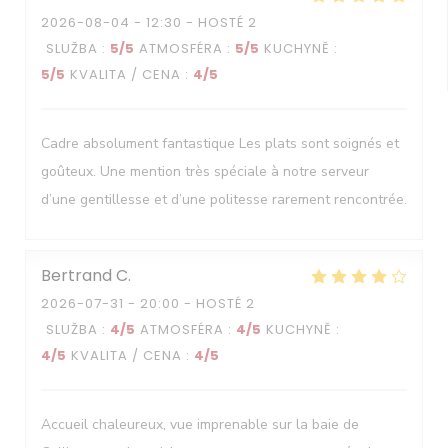
2026-08-04
- 12:30 - HOSTÉ 2
SLUŽBA
:
5
/5
ATMOSFÉRA
:
5
/5
KUCHYNĚ
:
5
/5
KVALITA / CENA
:
4
/5
Cadre absolument fantastique Les plats sont soignés et
goûteux. Une mention très spéciale à notre serveur
d’une gentillesse et d’une politesse rarement rencontrée.
Bertrand
C
2026-07-31
- 20:00 - HOSTÉ 2
SLUŽBA
:
4
/5
ATMOSFÉRA
:
4
/5
KUCHYNĚ
:
4
/5
KVALITA / CENA
:
4
/5
Accueil chaleureux, vue imprenable sur la baie de