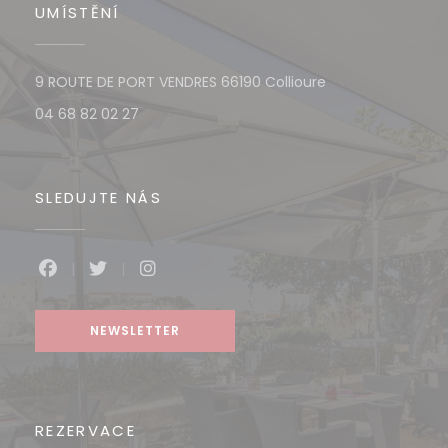
UMÍSTĚNÍ
((otevře se v no
9 ROUTE DE PORT VENDRES 66190 Collioure
04 68 82 02 27
SLEDUJTE NÁS
Facebook ((otevře se v novém okně))
Twitter ((otevře se v novém okně))
Instagram ((otevře se v novém o
NEWSLETTER
REZERVACE