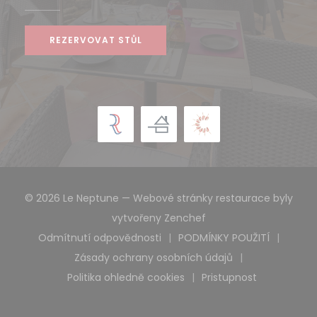
REZERVOVAT STŮL
© 2026 Le Neptune — Webové stránky restaurace byly
((otevře se v novém 
vytvořeny
Zenchef
Odmítnutí odpovědnosti
PODMÍNKY POUŽITÍ
((otevře se v novém okně))
((otevře se v n
Zásady ochrany osobních údajů
((otevře se v novém okně))
Politika ohledně cookies
Pristupnost
((otevře se v novém okně))
((otevře se v no