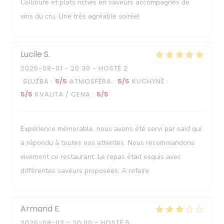
Collioure et plats riches en saveurs accompagnés de
vins du cru. Une très agréable soirée!
Lucile
S
2026-08-01
- 20:30 - HOSTÉ 2
SLUŽBA
:
5
/5
ATMOSFÉRA
:
5
/5
KUCHYNĚ
:
5
/5
KVALITA / CENA
:
5
/5
Expérience mémorable, nous avons été servi par said qui
a répondu à toutes nos attentes. Nous recommandons
vivement ce restaurant. Le repas était esquis avec
différentes saveurs proposées. A refaire
Armand
E
2026-08-02
- 20:00 - HOSTÉ 5