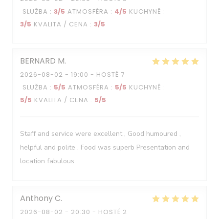
SLUŽBA
:
3
/5
ATMOSFÉRA
:
4
/5
KUCHYNĚ
:
3
/5
KVALITA / CENA
:
3
/5
BERNARD
M
2026-08-02
- 19:00 - HOSTÉ 7
SLUŽBA
:
5
/5
ATMOSFÉRA
:
5
/5
KUCHYNĚ
:
5
/5
KVALITA / CENA
:
5
/5
Staff and service were excellent , Good humoured ,
helpful and polite . Food was superb Presentation and
location fabulous.
Anthony
C
2026-08-02
- 20:30 - HOSTÉ 2