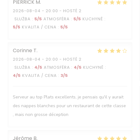
PIERRICK
M
2026-08-04
- 20:00 - HOSTÉ 2
SLUŽBA
:
5
/5
ATMOSFÉRA
:
5
/5
KUCHYNĚ
:
5
/5
KVALITA / CENA
:
5
/5
Corinne
T
2026-08-04
- 20:00 - HOSTÉ 2
SLUŽBA
:
4
/5
ATMOSFÉRA
:
4
/5
KUCHYNĚ
:
4
/5
KVALITA / CENA
:
3
/5
Serveur au top Plats excellents, je pensais qu'il y aurait
des nappes blanches pour un restaurant de cette classe
, mais non grosse déception
Jérôme
B