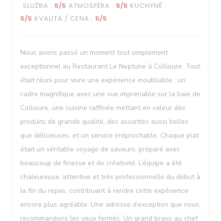
SLUŽBA
:
5
/5
ATMOSFÉRA
:
5
/5
KUCHYNĚ
:
Le Neptune
5
/5
KVALITA / CENA
:
5
/5
Nous avons passé un moment tout simplement
exceptionnel au Restaurant Le Neptune à Collioure. Tout
était réuni pour vivre une expérience inoubliable : un
cadre magnifique avec une vue imprenable sur la baie de
Collioure, une cuisine raffinée mettant en valeur des
produits de grande qualité, des assiettes aussi belles
que délicieuses, et un service irréprochable. Chaque plat
était un véritable voyage de saveurs, préparé avec
beaucoup de finesse et de créativité. L’équipe a été
chaleureuse, attentive et très professionnelle du début à
la fin du repas, contribuant à rendre cette expérience
encore plus agréable. Une adresse d’exception que nous
recommandons les yeux fermés. Un grand bravo au chef