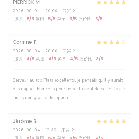
PIERRICK
M
2026-08-04
- 20:00 - 来宾 2
服务
:
5
/5
氛围
:
5
/5
菜单
:
5
/5
质价比
:
5
/5
Corinne
T
2026-08-04
- 20:00 - 来宾 2
服务
:
4
/5
氛围
:
4
/5
菜单
:
4
/5
质价比
:
3
/5
Serveur au top Plats excellents, je pensais qu'il y aurait
des nappes blanches pour un restaurant de cette classe
, mais non grosse déception
Jérôme
B
2026-08-04
- 12:30 - 来宾 2
服务
:
5
/5
氛围
:
5
/5
菜单
:
5
/5
质价比
:
4
/5