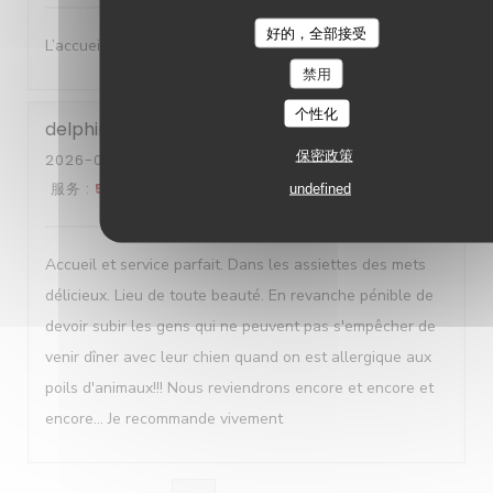
好的，全部接受
L’accueil , le cadre , les plats sont délicats et succulents
禁用
个性化
delphine
G
保密政策
2026-08-01
- 19:00 - 来宾 2
服务
:
5
/5
氛围
:
4
/5
菜单
:
5
/5
质价比
:
4
/5
undefined
Accueil et service parfait. Dans les assiettes des mets
délicieux. Lieu de toute beauté. En revanche pénible de
devoir subir les gens qui ne peuvent pas s'empêcher de
venir dîner avec leur chien quand on est allergique aux
poils d'animaux!!! Nous reviendrons encore et encore et
encore... Je recommande vivement