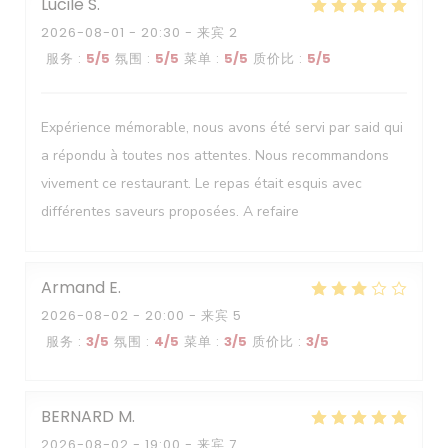
Lucile
S
2026-08-01
- 20:30 - 来宾 2
服务
:
5
/5
氛围
:
5
/5
菜单
:
5
/5
质价比
:
5
/5
Expérience mémorable, nous avons été servi par said qui
a répondu à toutes nos attentes. Nous recommandons
vivement ce restaurant. Le repas était esquis avec
différentes saveurs proposées. A refaire
Armand
E
2026-08-02
- 20:00 - 来宾 5
服务
:
3
/5
氛围
:
4
/5
菜单
:
3
/5
质价比
:
3
/5
BERNARD
M
2026-08-02
- 19:00 - 来宾 7