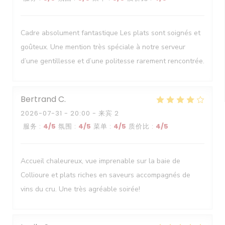
Cadre absolument fantastique Les plats sont soignés et
goûteux. Une mention très spéciale à notre serveur
d’une gentillesse et d’une politesse rarement rencontrée.
Bertrand
C
2026-07-31
- 20:00 - 来宾 2
服务
:
4
/5
氛围
:
4
/5
菜单
:
4
/5
质价比
:
4
/5
Accueil chaleureux, vue imprenable sur la baie de
Collioure et plats riches en saveurs accompagnés de
vins du cru. Une très agréable soirée!