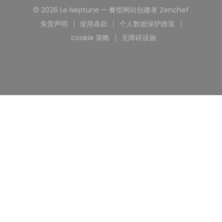
((在新窗
© 2026 Le Neptune — 餐馆网站创建者
Zenchef
免责声明
使用条款
个人数据保护政策
((在新窗口中打开))
((在新窗口中打开))
((在新窗口中打开))
cookie 策略
无障碍设施
((在新窗口中打开))
((在新窗口中打开))