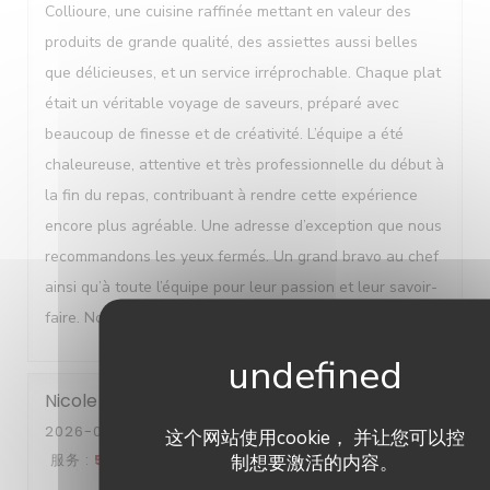
Collioure, une cuisine raffinée mettant en valeur des
produits de grande qualité, des assiettes aussi belles
que délicieuses, et un service irréprochable. Chaque plat
était un véritable voyage de saveurs, préparé avec
beaucoup de finesse et de créativité. L’équipe a été
chaleureuse, attentive et très professionnelle du début à
la fin du repas, contribuant à rendre cette expérience
encore plus agréable. Une adresse d’exception que nous
recommandons les yeux fermés. Un grand bravo au chef
ainsi qu’à toute l’équipe pour leur passion et leur savoir-
faire. Nous reviendrons avec un immense plaisir !
Nicole
B
2026-08-01
- 20:00 - 来宾 5
这个网站使用cookie， 并让您可以控
服务
:
5
/5
氛围
:
5
/5
菜单
:
5
/5
质价比
:
4
/5
制想要激活的内容。