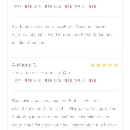
服务
:
5
/5
氛围
:
5
/5
菜单
:
5
/5
质价比
:
5
/5
Staff and service were excellent , Good humoured ,
helpful and polite . Food was superb Presentation and
location fabulous.
Anthony
C
2026-08-02
- 20:30 - 来宾 2
服务
:
5
/5
氛围
:
5
/5
菜单
:
5
/5
质价比
:
5
/5
Le Neptune
Nous avons passé un moment tout simplement
exceptionnel au Restaurant Le Neptune à Collioure. Tout
était réuni pour vivre une expérience inoubliable : un
cadre magnifique avec une vue imprenable sur la baie de