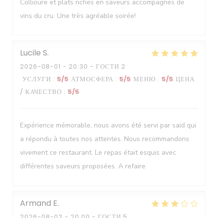
Collioure et plats riches en saveurs accompagnés de
vins du cru. Une très agréable soirée!
Lucile
S
2026-08-01
- 20:30 - ГОСТИ 2
УСЛУГИ
:
5
/5
АТМОСФЕРА
:
5
/5
МЕНЮ
:
5
/5
ЦЕНА
/ КАЧЕСТВО
:
5
/5
Expérience mémorable, nous avons été servi par said qui
a répondu à toutes nos attentes. Nous recommandons
vivement ce restaurant. Le repas était esquis avec
différentes saveurs proposées. A refaire
Armand
E
2026-08-02
- 20:00 - ГОСТИ 5