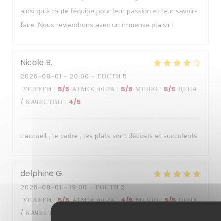
ainsi qu’à toute l’équipe pour leur passion et leur savoir-
faire. Nous reviendrons avec un immense plaisir !
Nicole
B
2026-08-01
- 20:00 - ГОСТИ 5
УСЛУГИ
:
5
/5
АТМОСФЕРА
:
5
/5
МЕНЮ
:
5
/5
ЦЕНА
/ КАЧЕСТВО
:
4
/5
L’accueil , le cadre , les plats sont délicats et succulents
delphine
G
2026-08-01
- 19:00 - ГОСТИ 2
УСЛУГИ
:
5
/5
АТМОСФЕРА
:
4
/5
МЕНЮ
:
5
/5
ЦЕНА
/ КАЧЕСТВО
:
4
/5