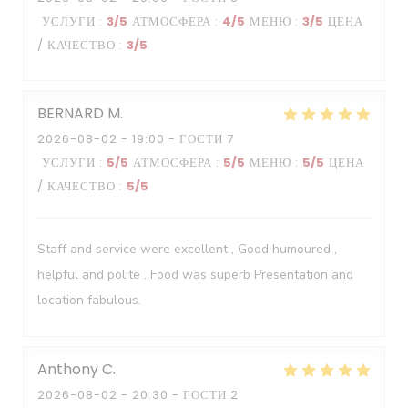
УСЛУГИ
:
3
/5
АТМОСФЕРА
:
4
/5
МЕНЮ
:
3
/5
ЦЕНА
/ КАЧЕСТВО
:
3
/5
BERNARD
M
2026-08-02
- 19:00 - ГОСТИ 7
УСЛУГИ
:
5
/5
АТМОСФЕРА
:
5
/5
МЕНЮ
:
5
/5
ЦЕНА
/ КАЧЕСТВО
:
5
/5
Staff and service were excellent , Good humoured ,
helpful and polite . Food was superb Presentation and
location fabulous.
Anthony
C
2026-08-02
- 20:30 - ГОСТИ 2