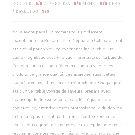
УСЛУГИ
:
5
/5
АТМОСФЕРА
:
5
/5
МЕНЮ
:
5
/5
ЦЕНА
/ КАЧЕСТВО
:
5
/5
Le Neptune
Nous avons passé un moment tout simplement
exceptionnel au Restaurant Le Neptune à Collioure. Tout
était réuni pour vivre une expérience inoubliable : un
cadre magnifique avec une vue imprenable sur la baie de
Collioure, une cuisine raffinée mettant en valeur des
produits de grande qualité, des assiettes aussi belles
que délicieuses, et un service irréprochable. Chaque plat
était un véritable voyage de saveurs, préparé avec
beaucoup de finesse et de créativité. L’équipe a été
chaleureuse, attentive et très professionnelle du début à
la fin du repas, contribuant à rendre cette expérience
encore plus agréable. Une adresse d’exception que nous
recommandons les yeux fermés. Un grand bravo au chef