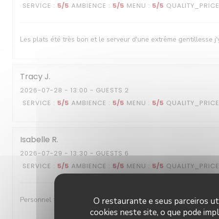
SERVICE
:
5
/5
AMBIENCE
:
5
/5
MENU
:
5
/5
QUALITY_PRIC
Les plats été très bon et le serveur d'une extrême gentillesse j'
Tracy
J
2026-07-28
- 13:00 - GUESTS 2
SERVICE
:
5
/5
AMBIENCE
:
5
/5
MENU
:
5
/5
QUALITY_PRIC
Isabelle
R
2026-07-29
- 13:30 - GUESTS 6
SERVICE
:
5
/5
AMBIENCE
:
5
/5
MENU
:
5
/5
QUALITY_PRIC
Personnel très accueillant- A l'écoute- excellent repas
O restaurante e seus parceiros ut
cookies neste site, o que pode impl