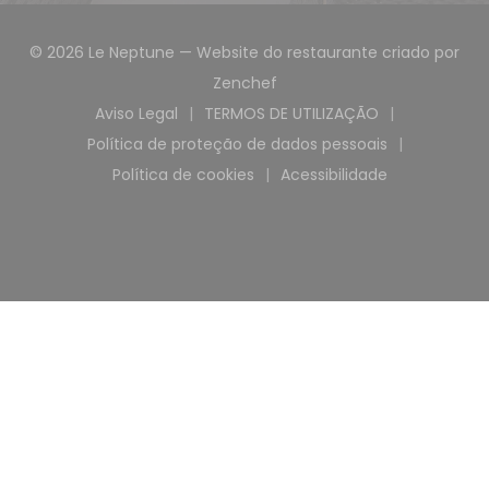
© 2026 Le Neptune — Website do restaurante criado por
((abre numa nova janela))
Zenchef
Aviso Legal
TERMOS DE UTILIZAÇÃO
((abre numa nova janela))
((abre numa nova janel
Política de proteção de dados pessoais
((abre numa nova janela))
Política de cookies
Acessibilidade
((abre numa nova janela))
((abre numa nova j