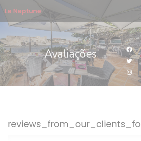
Painel de Gerenciamento de Cookies
Le Neptune
Avaliações
Face
Twit
Inst
reviews_from_our_clients_fo