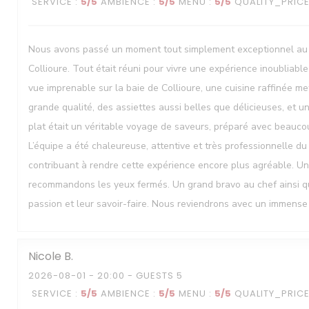
SERVICE
:
5
/5
AMBIENCE
:
5
/5
MENU
:
5
/5
QUALITY_PRIC
Nous avons passé un moment tout simplement exceptionnel au
Collioure. Tout était réuni pour vivre une expérience inoubliabl
vue imprenable sur la baie de Collioure, une cuisine raffinée me
grande qualité, des assiettes aussi belles que délicieuses, et u
plat était un véritable voyage de saveurs, préparé avec beaucou
L’équipe a été chaleureuse, attentive et très professionnelle du 
contribuant à rendre cette expérience encore plus agréable. U
recommandons les yeux fermés. Un grand bravo au chef ainsi qu’
passion et leur savoir-faire. Nous reviendrons avec un immense p
Nicole
B
2026-08-01
- 20:00 - GUESTS 5
SERVICE
:
5
/5
AMBIENCE
:
5
/5
MENU
:
5
/5
QUALITY_PRIC