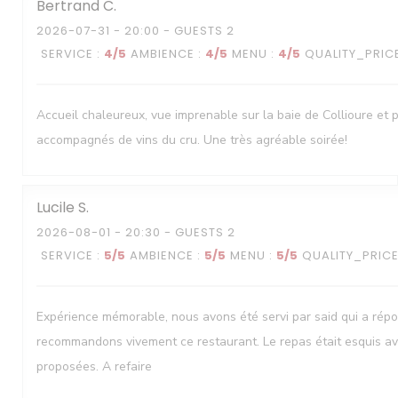
Bertrand
C
2026-07-31
- 20:00 - GUESTS 2
SERVICE
:
4
/5
AMBIENCE
:
4
/5
MENU
:
4
/5
QUALITY_PRIC
Accueil chaleureux, vue imprenable sur la baie de Collioure et 
accompagnés de vins du cru. Une très agréable soirée!
Lucile
S
2026-08-01
- 20:30 - GUESTS 2
SERVICE
:
5
/5
AMBIENCE
:
5
/5
MENU
:
5
/5
QUALITY_PRIC
Expérience mémorable, nous avons été servi par said qui a rép
recommandons vivement ce restaurant. Le repas était esquis av
proposées. A refaire