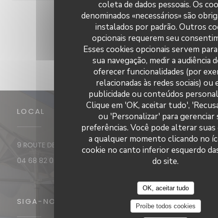
coleta de dados pessoais. Os coo
denominados «necessários» são obrig
1
2
3
instalados por padrão. Outros co
opcionais requerem seu consenti
Esses cookies opcionais servem para 
sua navegação, medir a audiência do
oferecer funcionalidades (por ex
relacionadas às redes sociais) ou e
publicidade ou conteúdos personal
Clique em 'OK, aceitar tudo', 'Recus
LOCAL
ou 'Personalizar' para gerenciar
preferências. Você pode alterar suas
a qualquer momento clicando no í
((abre numa nova
9 ROUTE DE PORT VENDRES 66190 Collioure
cookie no canto inferior esquerdo da
do site.
04 68 82 02 27
OK, aceitar tudo
SIGA-NOS
Proíbe todos cookies