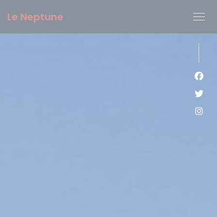
Cookies beheer paneel
Le Neptune
Face
Twit
Inst