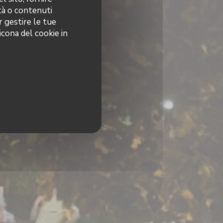
ità o contenuti
r gestire le tue
icona del cookie in
E