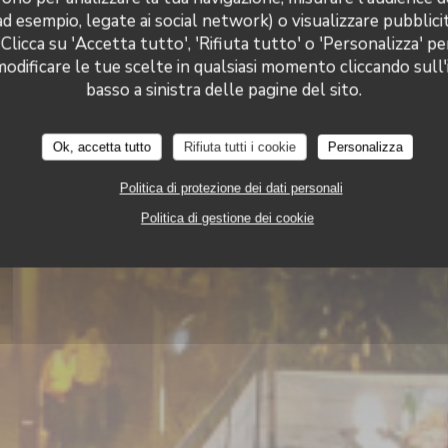
Le Neptune
ad esempio, legate ai social network) o visualizzare pubblic
 Clicca su 'Accetta tutto', 'Rifiuta tutto' o 'Personalizza' pe
odificare le tue scelte in qualsiasi momento cliccando sull'
Le Neptune
basso a sinistra delle pagine del sito.
RESTAURANT
9 ROUTE DE PORT VENDRES 66190 COLLIOUR
Ok, accetta tutto
Rifiuta tutti i cookie
Personalizza
Politica di protezione dei dati personali
Politica di gestione dei cookie