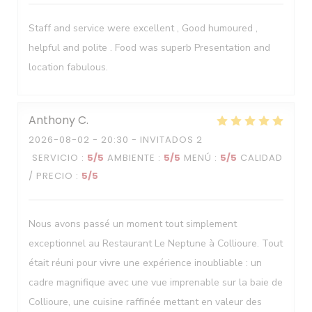
Staff and service were excellent , Good humoured ,
helpful and polite . Food was superb Presentation and
location fabulous.
Anthony
C
2026-08-02
- 20:30 - INVITADOS 2
SERVICIO
:
5
/5
AMBIENTE
:
5
/5
MENÚ
:
5
/5
CALIDAD
/ PRECIO
:
5
/5
Nous avons passé un moment tout simplement
exceptionnel au Restaurant Le Neptune à Collioure. Tout
était réuni pour vivre une expérience inoubliable : un
cadre magnifique avec une vue imprenable sur la baie de
Collioure, une cuisine raffinée mettant en valeur des