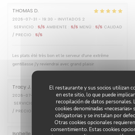
THOMAS
D
2026-07-31
- 19:30 - INVITADOS 2
SERVICIO
:
5
/5
AMBIENTE
:
5
/5
MENÚ
:
5
/5
CALIDAD
/ PRECIO
:
5
/5
Les plats été très bon et le serveur d'une extrême
gentillesse j'y reviendrai avec grand plaisir
Tracy
J
El restaurante y sus socios utilizan c
en este sitio, lo que puede implicar
2026-07-28
- 13:00 - INVITADOS 2
recopilación de datos personales. 
SERVICIO
:
5
/5
AMBIENTE
:
5
/5
MENÚ
:
5
/5
CALIDAD
cookies denominadas «necesarias» 
/ PRECIO
:
5
/5
obligatorias y se instalan por defec
Otras cookies opcionales requieren
consentimiento. Estas cookies opcio
Isabelle
R