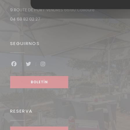
((abre en una n
9 ROUTE DE PORT VENDRES 66190 Collioure
04 68 82 02 27
SEGUIRNOS
Facebook ((abre en una nueva ventana))
Twitter ((abre en una nueva ventana))
Instagram ((abre en una nueva v
BOLETÍN
RESERVA