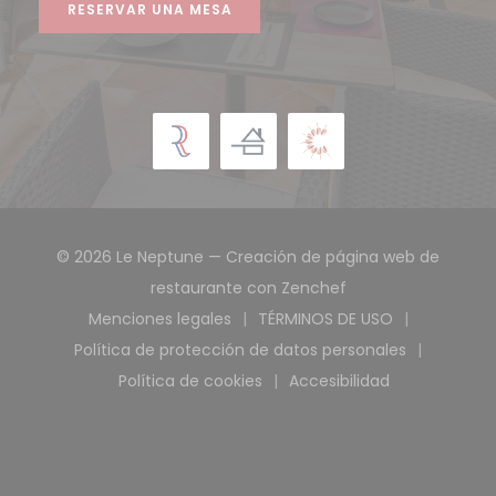
RESERVAR UNA MESA
© 2026 Le Neptune — Creación de página web de
((abre en una nue
restaurante con
Zenchef
Menciones legales
TÉRMINOS DE USO
((abre en una nueva ventana))
((abre en una nuev
Política de protección de datos personales
((abre en una nueva ventana)
Política de cookies
Accesibilidad
((abre en una nueva ventana))
((abre en una nuev