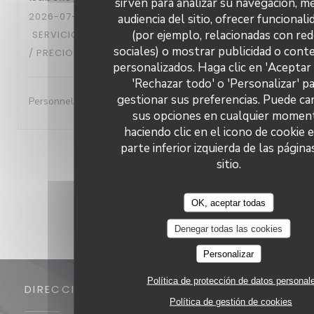
sirven para analizar su navegación, me
2026-07-29
- 13:30 - INVITADOS 6
audiencia del sitio, ofrecer funcional
(por ejemplo, relacionadas con re
SERVICIO
:
5
/5
AMBIENTE
:
5
/5
MENÚ
:
5
/5
CALIDAD
sociales) o mostrar publicidad o cont
/ PRECIO
:
5
/5
personalizados. Haga clic en 'Aceptar 
'Rechazar todo' o 'Personalizar' p
gestionar sus preferencias. Puede ca
Personnel très accueillant- A l'écoute- excellent repas
sus opciones en cualquier momen
haciendo clic en el icono de cookie e
parte inferior izquierda de las página
1
2
3
sitio.
OK, aceptar todas
Denegar todas las cookies
Personalizar
Política de protección de datos personal
DIRECCIÓN
Política de gestión de cookies