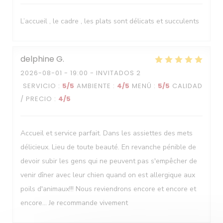
Le Neptune
L’accueil , le cadre , les plats sont délicats et succulents
delphine
G
2026-08-01
- 19:00 - INVITADOS 2
SERVICIO
:
5
/5
AMBIENTE
:
4
/5
MENÚ
:
5
/5
CALIDAD
/ PRECIO
:
4
/5
Accueil et service parfait. Dans les assiettes des mets
délicieux. Lieu de toute beauté. En revanche pénible de
devoir subir les gens qui ne peuvent pas s'empêcher de
venir dîner avec leur chien quand on est allergique aux
poils d'animaux!!! Nous reviendrons encore et encore et
encore... Je recommande vivement