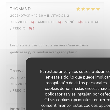
THOMAS
D
2026-07-31
- 19:30 - INVITADOS 2
SERVICIO
:
5
/5
AMBIENTE
:
5
/5
MENÚ
:
5
/5
CALIDAD
/ PRECIO
:
5
/5
Les plats été très bon et le serveur d'une extrême
gentillesse j'y reviendrai avec grand plaisir
Tracy
J
El restaurante y sus socios utilizan c
en este sitio, lo que puede implicar
2026-07-28
- 13:00 - INVITADOS 2
recopilación de datos personales. 
SERVICIO
:
5
/5
AMBIENTE
:
5
/5
MENÚ
:
5
/5
CALIDAD
cookies denominadas «necesarias» 
/ PRECIO
:
5
/5
obligatorias y se instalan por defec
Otras cookies opcionales requieren
consentimiento. Estas cookies opcio
Isabelle
R