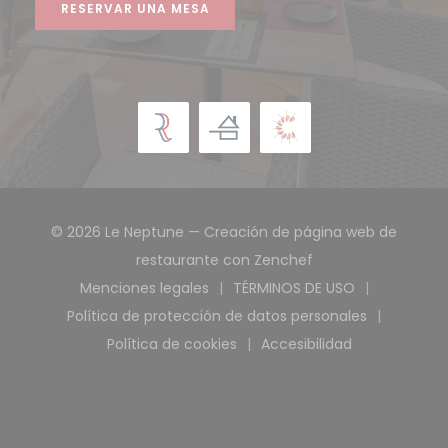
RESERVAR UNA MESA
© 2026 Le Neptune — Creación de página web de
((abre en una nue
restaurante con
Zenchef
Menciones legales
TÉRMINOS DE USO
((abre en una nueva ventana))
((abre en una nuev
Política de protección de datos personales
((abre en una nueva ventana)
Política de cookies
Accesibilidad
((abre en una nueva ventana))
((abre en una nuev