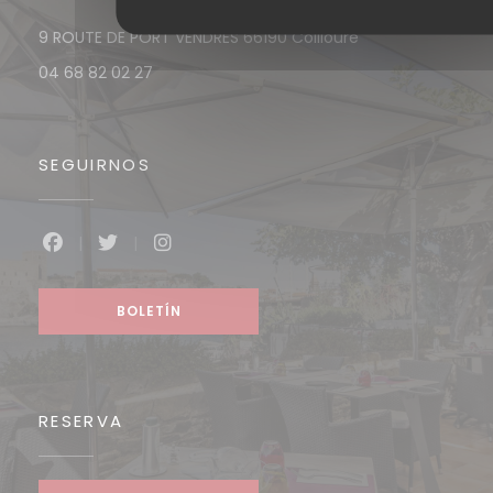
((abre en una n
9 ROUTE DE PORT VENDRES 66190 Collioure
04 68 82 02 27
SEGUIRNOS
Facebook ((abre en una nueva ventana))
Twitter ((abre en una nueva ventana))
Instagram ((abre en una nueva v
BOLETÍN
RESERVA