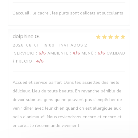
Le Neptune
L’accueil , le cadre , les plats sont délicats et succulents
delphine
G
2026-08-01
- 19:00 - INVITADOS 2
SERVICIO
:
5
/5
AMBIENTE
:
4
/5
MENÚ
:
5
/5
CALIDAD
/ PRECIO
:
4
/5
Accueil et service parfait. Dans les assiettes des mets
délicieux. Lieu de toute beauté. En revanche pénible de
devoir subir les gens qui ne peuvent pas s'empêcher de
venir dîner avec leur chien quand on est allergique aux
poils d'animaux!!! Nous reviendrons encore et encore et
encore... Je recommande vivement