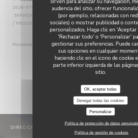
sirven para analizar su navegación, me
2026-07-29
- 13:30 - INVITADOS 6
audiencia del sitio, ofrecer funcional
(por ejemplo, relacionadas con re
SERVICIO
:
5
/5
AMBIENTE
:
5
/5
MENÚ
:
5
/5
CALIDAD
sociales) o mostrar publicidad o cont
/ PRECIO
:
5
/5
personalizados. Haga clic en 'Aceptar 
'Rechazar todo' o 'Personalizar' p
gestionar sus preferencias. Puede ca
Personnel très accueillant- A l'écoute- excellent repas
sus opciones en cualquier momen
haciendo clic en el icono de cookie e
parte inferior izquierda de las página
1
2
3
sitio.
OK, aceptar todas
Denegar todas las cookies
Personalizar
Política de protección de datos personal
DIRECCIÓN
Política de gestión de cookies