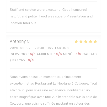
Staff and service were excellent , Good humoured ,
helpful and polite . Food was superb Presentation and
location fabulous.
Anthony
C
2026-08-02
- 20:30 - INVITADOS 2
SERVICIO
:
5
/5
AMBIENTE
:
5
/5
MENÚ
:
5
/5
CALIDAD
/ PRECIO
:
5
/5
Nous avons passé un moment tout simplement
exceptionnel au Restaurant Le Neptune à Collioure. Tout
était réuni pour vivre une expérience inoubliable : un
cadre magnifique avec une vue imprenable sur la baie de
Collioure, une cuisine raffinée mettant en valeur des