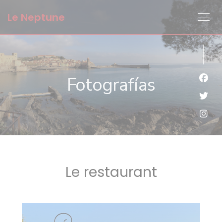
Personalización de sus opciones de cookies
Le Neptune
Fotografías
Face
Twit
Inst
Le restaurant