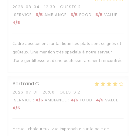
2026-08-04
- 12:30 - GUESTS 2
SERVICE
:
5
/5
AMBIANCE
:
5
/5
FOOD
:
5
/5
VALUE
:
4
/5
Cadre absolument fantastique Les plats sont soignés et
goûteux. Une mention très spéciale à notre serveur
d’une gentillesse et d’une politesse rarement rencontrée.
Bertrand
C
2026-07-31
- 20:00 - GUESTS 2
SERVICE
:
4
/5
AMBIANCE
:
4
/5
FOOD
:
4
/5
VALUE
:
4
/5
Accueil chaleureux, vue imprenable sur la baie de