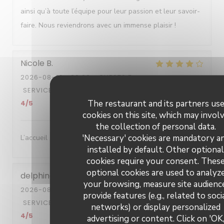
ainsi qu’à toute l’équipe pour leur passion et leur savoir-
faire. Nous reviendrons avec un immense plaisir !
Nicole
B
2026-08-01
- 20:00 - GUESTS 5
SERVICE
:
5
/5
AMBIANCE
:
5
/5
FOOD
:
5
/5
VALUE
:
The restaurant and its partners us
4
/5
cookies on this site, which may invol
the collection of personal data.
'Necessary' cookies are mandatory a
L’accueil , le cadre , les plats sont délicats et succulents
installed by default. Other optiona
cookies require your consent. Thes
optional cookies are used to analyz
delphine
G
your browsing, measure site audienc
2026-08-01
- 19:00 - GUESTS 2
provide features (e.g., related to soci
SERVICE
:
5
/5
AMBIANCE
:
4
/5
FOOD
:
5
/5
VALUE
:
networks) or display personalized
4
/5
advertising or content. Click on 'OK