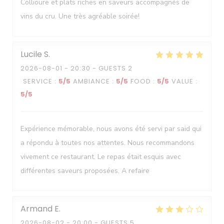
Collioure et plats riches en saveurs accompagnés de
vins du cru. Une très agréable soirée!
Lucile
S
2026-08-01
- 20:30 - GUESTS 2
SERVICE
:
5
/5
AMBIANCE
:
5
/5
FOOD
:
5
/5
VALUE
:
5
/5
Expérience mémorable, nous avons été servi par said qui
a répondu à toutes nos attentes. Nous recommandons
vivement ce restaurant. Le repas était esquis avec
différentes saveurs proposées. A refaire
Armand
E
2026-08-02
- 20:00 - GUESTS 5