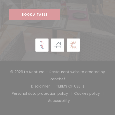
BOOK A TABLE
© 2026 Le Neptune — Restaurant website created by
((opens in a new window))
Zenchef
Disclaimer
TERMS OF USE
((opens in a new window))
((opens in a new windo
Personal data protection policy
Cookies policy
((opens in a new window))
((opens in a 
Accessibility
((opens in a new window))