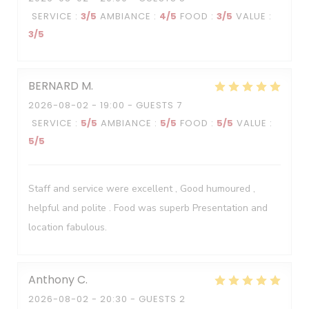
SERVICE
:
3
/5
AMBIANCE
:
4
/5
FOOD
:
3
/5
VALUE
:
3
/5
BERNARD
M
2026-08-02
- 19:00 - GUESTS 7
SERVICE
:
5
/5
AMBIANCE
:
5
/5
FOOD
:
5
/5
VALUE
:
5
/5
Staff and service were excellent , Good humoured ,
helpful and polite . Food was superb Presentation and
location fabulous.
Anthony
C
2026-08-02
- 20:30 - GUESTS 2