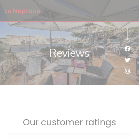
Personalizing your cookie choices
Le Neptune
Reviews
Face
Twit
Inst
Our customer ratings