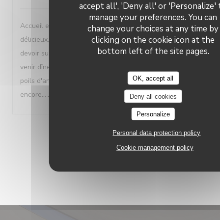
accept all', 'Deny all' or 'Personalize'
manage your preferences. You can
Accueil et service parfait. Dans les assiettes des mets
change your choices at any time by
clicking on the cookie icon at the
délicieux. Lieu de toute beauté. En revanche pénible de
bottom left of the site pages.
devoir subir les gens qui ne peuvent pas s'empêcher de
venir dîner avec leur chien quand on est allergique aux
OK, accept all
poils d'animaux!!! Nous reviendrons encore et encore et
encore... Je recommande vivement
Deny all cookies
Personalize
1
2
3
Personal data protection policy
Cookie management policy