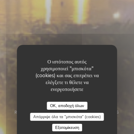
Ο ιστότοπος αυτός
χρησιμοποιεί "μπισκότα"
(cookies) και σας επιτρέπει να
ελέγξετε τι θέλετε να
ενεργοποιήσετε
Le Neptune
Le Neptune
OK, αποδοχή όλων
RESTAURANT
9 ROUTE DE PORT VENDRES
Απόρριψε όλα τα "μπισκότα" (cookies)
66190 COLLIOURE
Εξατομίκευση