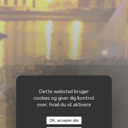
Dette websted bruger
cookies og giver dig kontrol
over, hvad du vil aktivere
Le Neptune
OK, accepter alle
Le Neptune