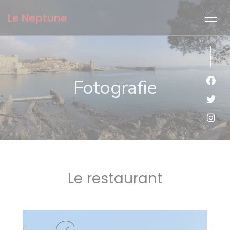
Panel pro správu cookies
Le Neptune
Fotografie
Face
Twit
Inst
Le restaurant